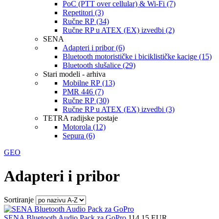
PoC (PTT over cellular) & Wi-Fi (7)
Repetitori (3)
Ručne RP (34)
Ručne RP u ATEX (EX) izvedbi (2)
SENA
Adapteri i pribor (6)
Bluetooth motorističke i biciklističke kacige (15)
Bluetooth slušalice (29)
Stari modeli - arhiva
Mobilne RP (13)
PMR 446 (7)
Ručne RP (30)
Ručne RP u ATEX (EX) izvedbi (3)
TETRA radijske postaje
Motorola (12)
Sepura (6)
GEO
Adapteri i pribor
Sortiranje
SENA Bluetooth Audio Pack za GoPro
114,15 EUR