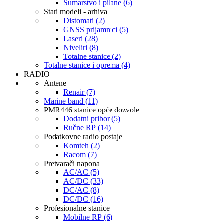
Šumarstvo i pilane (6)
Stari modeli - arhiva
Distomati (2)
GNSS prijamnici (5)
Laseri (28)
Niveliri (8)
Totalne stanice (2)
Totalne stanice i oprema (4)
RADIO
Antene
Renair (7)
Marine band (11)
PMR446 stanice opće dozvole
Dodatni pribor (5)
Ručne RP (14)
Podatkovne radio postaje
Komteh (2)
Racom (7)
Pretvarači napona
AC/AC (5)
AC/DC (33)
DC/AC (8)
DC/DC (16)
Profesionalne stanice
Mobilne RP (6)