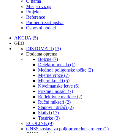
O nama
Misija i vizija
Projekti
Reference
Partneri i zastupstva
Osnovni podaci
AKCIJA (5)
GEO
DISTOMATI (13)
Dodatna oprema
Bolcne (7)
Detektori metala (1)
Međne i poligonske točke (2)
Mjerne vrpce (7)
Mjerni kotači (5)
Nivelmanske letve (6)
Prizme i nosači (7)
Reflektivne markice (2)
Ručni mikseri (2)
Štapovi i držači (2)
Stativi (17)
Trasirke (3)
ECOLINE (9)
GNSS sustavi za poljoprivredne strojeve (1)