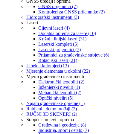
GNSS uređaji i oprema
GNSS prijemnici (7)
Kontroleri za GNSS prijemnike (2)
Hidrografski instrumenti (3)
Laseri
Cijevni laseri (4)
Dodatna oprema za lasere (10)
Križni i linijski laseri (31)
Laserski kompleti (5)
Laserski prijemnici (7)
Prijamnici za građevinske strojeve (6)
Rotacijski laseri (21)
Libele i kutomjeri (13)
Mjerenje elemenata u okolini (22)
Mjerni građevinski instrumenti
Elektronički teodoliti (2)
Inženjerski niveliri (1)
Mehanički teodoliti (2)
Optički niveliri (5)
Najam građevinske opreme (1)
Rabljeni i demo uređaji (2)
RUČNI 3D SKENERI (2)
Soppec sprejevi i oprema
Građevina i geodezija (8)
Industrija, sport i ostalo (7)