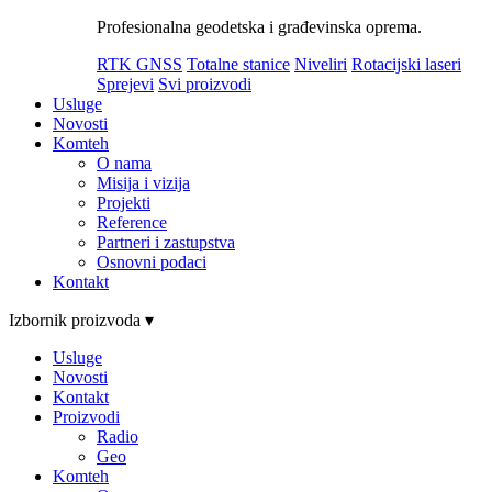
Profesionalna geodetska i građevinska oprema.
RTK GNSS
Totalne stanice
Niveliri
Rotacijski laseri
Sprejevi
Svi proizvodi
Usluge
Novosti
Komteh
O nama
Misija i vizija
Projekti
Reference
Partneri i zastupstva
Osnovni podaci
Kontakt
Izbornik proizvoda ▾
Usluge
Novosti
Kontakt
Proizvodi
Radio
Geo
Komteh