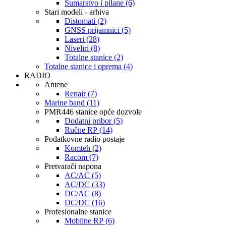
Šumarstvo i pilane (6)
Stari modeli - arhiva
Distomati (2)
GNSS prijamnici (5)
Laseri (28)
Niveliri (8)
Totalne stanice (2)
Totalne stanice i oprema (4)
RADIO
Antene
Renair (7)
Marine band (11)
PMR446 stanice opće dozvole
Dodatni pribor (5)
Ručne RP (14)
Podatkovne radio postaje
Komteh (2)
Racom (7)
Pretvarači napona
AC/AC (5)
AC/DC (33)
DC/AC (8)
DC/DC (16)
Profesionalne stanice
Mobilne RP (6)