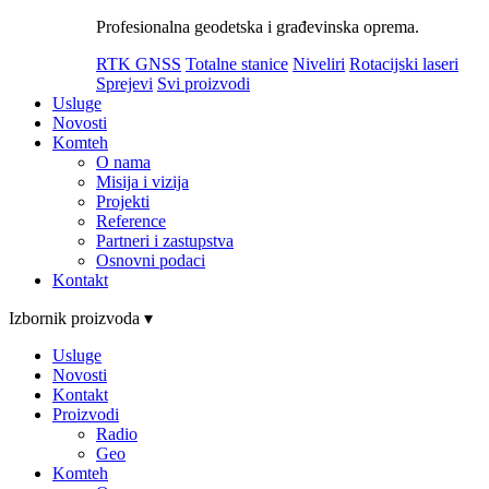
Profesionalna geodetska i građevinska oprema.
RTK GNSS
Totalne stanice
Niveliri
Rotacijski laseri
Sprejevi
Svi proizvodi
Usluge
Novosti
Komteh
O nama
Misija i vizija
Projekti
Reference
Partneri i zastupstva
Osnovni podaci
Kontakt
Izbornik proizvoda ▾
Usluge
Novosti
Kontakt
Proizvodi
Radio
Geo
Komteh