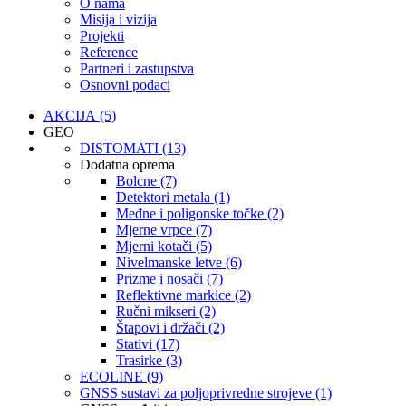
O nama
Misija i vizija
Projekti
Reference
Partneri i zastupstva
Osnovni podaci
AKCIJA (5)
GEO
DISTOMATI (13)
Dodatna oprema
Bolcne (7)
Detektori metala (1)
Međne i poligonske točke (2)
Mjerne vrpce (7)
Mjerni kotači (5)
Nivelmanske letve (6)
Prizme i nosači (7)
Reflektivne markice (2)
Ručni mikseri (2)
Štapovi i držači (2)
Stativi (17)
Trasirke (3)
ECOLINE (9)
GNSS sustavi za poljoprivredne strojeve (1)