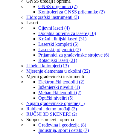
GNSS uređaji i oprema
GNSS prijemnici (7)
Kontroleri za GNSS prijemnike (2)
Hidrografski instrumenti (3)
Laseri
Cijevni laseri (4)
Dodatna oprema za lasere (10)
Križni i linijski laseri (31)
Laserski kompleti (5)
Laserski prijemnici (7)
Prijamnici za građevinske strojeve (6)
Rotacijski laseri (21)
Libele i kutomjeri (13)
Mjerenje elemenata u okolini (22)
Mjerni građevinski instrumenti
Elektronički teodoliti (2)
Inženjerski niveliri (1)
Mehanički teodoliti (2)
Optički niveliri (5)
Najam građevinske opreme (1)
Rabljeni i demo uređaji (2)
RUČNI 3D SKENERI (2)
Soppec sprejevi i oprema
Građevina i geodezija (8)
Industrija, sport i ostalo (7)