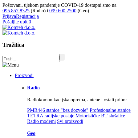
Poštovani, tijekom pandemije COVID-19 dostupni smo na
095 857 8325
(Radio) i
099 600 2500
(Geo)
Prijava
Registracija
Pošaljite upit
0
Tražilica
Proizvodi
Radio
Radiokomunikacijska oprema, antene i ostali pribor.
PMR446 stanice "bez dozvole"
Profesionalne stanice
TETRA radijske postaje
Motorističke BT slušalice
Radio modemi
Svi proizvodi
Geo