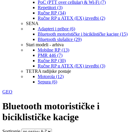
PoC (PTT over cellular) & Wi-Fi (7)
Repetitori (3)
Ručne RP (34)
Ručne RP u ATEX (EX) izvedbi (2)
SENA
Adapteri i pribor (6)
Bluetooth motorističke i biciklističke kacige (15)
Bluetooth slušalice (29)
Stari modeli - arhiva
Mobilne RP (13)
PMR 446 (7)
Ručne RP (30)
Ručne RP u ATEX (EX) izvedbi (3)
TETRA radijske postaje
Motorola (12)
Sepura (6)
GEO
Bluetooth motorističke i
biciklističke kacige
Sortiranje