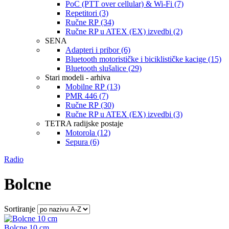
PoC (PTT over cellular) & Wi-Fi (7)
Repetitori (3)
Ručne RP (34)
Ručne RP u ATEX (EX) izvedbi (2)
SENA
Adapteri i pribor (6)
Bluetooth motorističke i biciklističke kacige (15)
Bluetooth slušalice (29)
Stari modeli - arhiva
Mobilne RP (13)
PMR 446 (7)
Ručne RP (30)
Ručne RP u ATEX (EX) izvedbi (3)
TETRA radijske postaje
Motorola (12)
Sepura (6)
Radio
Bolcne
Sortiranje
Bolcne 10 cm