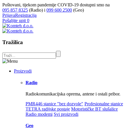
Poštovani, tijekom pandemije COVID-19 dostupni smo na
095 857 8325
(Radio) i
099 600 2500
(Geo)
Prijava
Registracija
Pošaljite upit
0
Tražilica
Proizvodi
Radio
Radiokomunikacijska oprema, antene i ostali pribor.
PMR446 stanice "bez dozvole"
Profesionalne stanice
TETRA radijske postaje
Motorističke BT slušalice
Radio modemi
Svi proizvodi
Geo