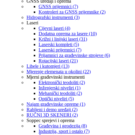
GNSS uređaji i oprema
GNSS prijemnici (7)
Kontroleri za GNSS prijemnike (2)
Hidrografski instrumenti (3)
Laseri
Cijevni laseri (4)
Dodatna oprema za lasere (10)
Križni i linijski laseri (31)
Laserski kompleti (5)
Laserski prijemnici (7)
Prijamnici za građevinske strojeve (6)
Rotacijski laseri (21)
Libele i kutomjeri (13)
Mjerenje elemenata u okolini (22)
Mjerni građevinski instrumenti
Elektronički teodoliti (2)
Inženjerski niveliri (1)
Mehanički teodoliti (2)
Optički niveliri (5)
Najam građevinske opreme (1)
Rabljeni i demo uređaji (2)
RUČNI 3D SKENERI (2)
Soppec sprejevi i oprema
Građevina i geodezija (8)
Industrija, sport i ostalo (7)