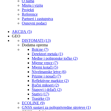
O nama
Misija i vizija
Projekti
Reference
Partneri i zastupstva
Osnovni podaci
AKCIJA (5)
GEO
DISTOMATI (13)
Dodatna oprema
Bolcne (7)
Detektori metala (1)
Međne i poligonske točke (2)
Mjerne vrpce (7)
Mjerni kotači (5)
Nivelmanske letve (6)
Prizme i nosači (7)
Reflektivne markice (2)
Ručni mikseri (2)
Štapovi i držači (2)
Stativi (17)
Trasirke (3)
ECOLINE (9)
GNSS sustavi za poljoprivredne strojeve (1)