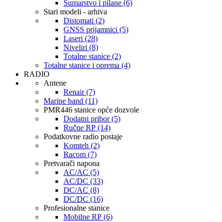
Šumarstvo i pilane (6)
Stari modeli - arhiva
Distomati (2)
GNSS prijamnici (5)
Laseri (28)
Niveliri (8)
Totalne stanice (2)
Totalne stanice i oprema (4)
RADIO
Antene
Renair (7)
Marine band (11)
PMR446 stanice opće dozvole
Dodatni pribor (5)
Ručne RP (14)
Podatkovne radio postaje
Komteh (2)
Racom (7)
Pretvarači napona
AC/AC (5)
AC/DC (33)
DC/AC (8)
DC/DC (16)
Profesionalne stanice
Mobilne RP (6)