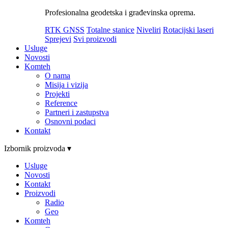
Profesionalna geodetska i građevinska oprema.
RTK GNSS
Totalne stanice
Niveliri
Rotacijski laseri
Sprejevi
Svi proizvodi
Usluge
Novosti
Komteh
O nama
Misija i vizija
Projekti
Reference
Partneri i zastupstva
Osnovni podaci
Kontakt
Izbornik proizvoda ▾
Usluge
Novosti
Kontakt
Proizvodi
Radio
Geo
Komteh