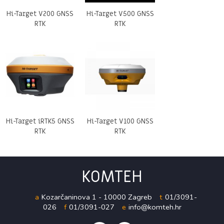
Hi-Target V200 GNSS
Hi-Target V500 GNSS
RTK
RTK
Hi-Target iRTK5 GNSS
Hi-Target V100 GNSS
RTK
RTK
KOMTEH
a
Kozarčaninova 1 - 10000 Zagreb
t
01/3091-
026
f
01/3091-027
e
info@komteh.hr