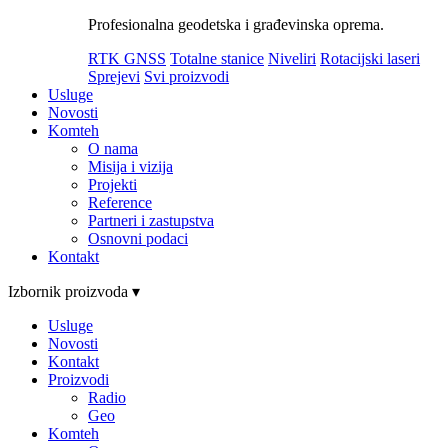
Profesionalna geodetska i građevinska oprema.
RTK GNSS
Totalne stanice
Niveliri
Rotacijski laseri
Sprejevi
Svi proizvodi
Usluge
Novosti
Komteh
O nama
Misija i vizija
Projekti
Reference
Partneri i zastupstva
Osnovni podaci
Kontakt
Izbornik proizvoda ▾
Usluge
Novosti
Kontakt
Proizvodi
Radio
Geo
Komteh