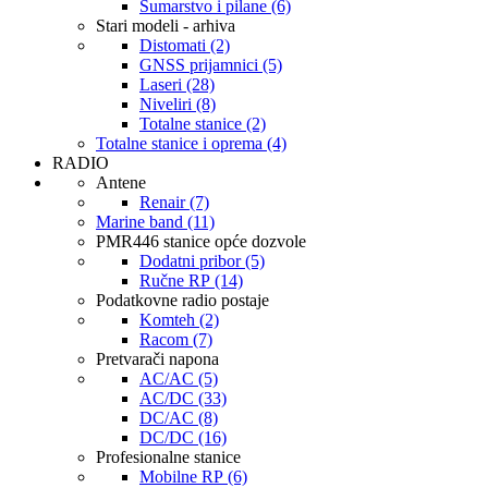
Šumarstvo i pilane (6)
Stari modeli - arhiva
Distomati (2)
GNSS prijamnici (5)
Laseri (28)
Niveliri (8)
Totalne stanice (2)
Totalne stanice i oprema (4)
RADIO
Antene
Renair (7)
Marine band (11)
PMR446 stanice opće dozvole
Dodatni pribor (5)
Ručne RP (14)
Podatkovne radio postaje
Komteh (2)
Racom (7)
Pretvarači napona
AC/AC (5)
AC/DC (33)
DC/AC (8)
DC/DC (16)
Profesionalne stanice
Mobilne RP (6)