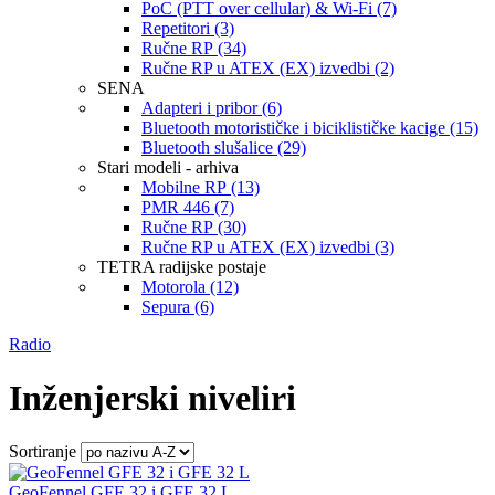
PoC (PTT over cellular) & Wi-Fi (7)
Repetitori (3)
Ručne RP (34)
Ručne RP u ATEX (EX) izvedbi (2)
SENA
Adapteri i pribor (6)
Bluetooth motorističke i biciklističke kacige (15)
Bluetooth slušalice (29)
Stari modeli - arhiva
Mobilne RP (13)
PMR 446 (7)
Ručne RP (30)
Ručne RP u ATEX (EX) izvedbi (3)
TETRA radijske postaje
Motorola (12)
Sepura (6)
Radio
Inženjerski niveliri
Sortiranje
GeoFennel GFE 32 i GFE 32 L