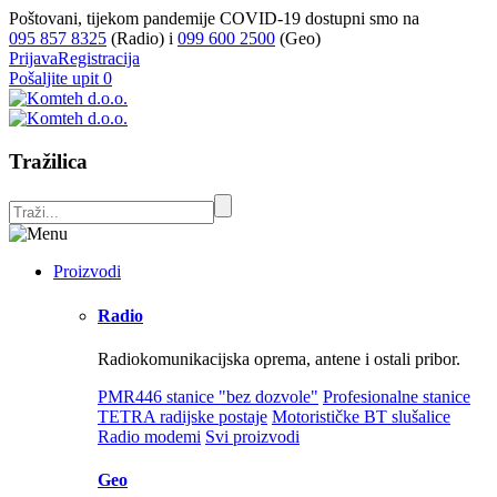
Poštovani, tijekom pandemije COVID-19 dostupni smo na
095 857 8325
(Radio) i
099 600 2500
(Geo)
Prijava
Registracija
Pošaljite upit
0
Tražilica
Proizvodi
Radio
Radiokomunikacijska oprema, antene i ostali pribor.
PMR446 stanice "bez dozvole"
Profesionalne stanice
TETRA radijske postaje
Motorističke BT slušalice
Radio modemi
Svi proizvodi
Geo