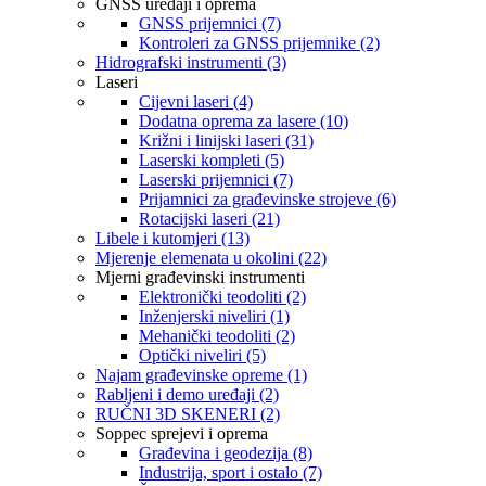
GNSS uređaji i oprema
GNSS prijemnici (7)
Kontroleri za GNSS prijemnike (2)
Hidrografski instrumenti (3)
Laseri
Cijevni laseri (4)
Dodatna oprema za lasere (10)
Križni i linijski laseri (31)
Laserski kompleti (5)
Laserski prijemnici (7)
Prijamnici za građevinske strojeve (6)
Rotacijski laseri (21)
Libele i kutomjeri (13)
Mjerenje elemenata u okolini (22)
Mjerni građevinski instrumenti
Elektronički teodoliti (2)
Inženjerski niveliri (1)
Mehanički teodoliti (2)
Optički niveliri (5)
Najam građevinske opreme (1)
Rabljeni i demo uređaji (2)
RUČNI 3D SKENERI (2)
Soppec sprejevi i oprema
Građevina i geodezija (8)
Industrija, sport i ostalo (7)