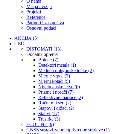
O nama
Misija i vizija
Projekti
Reference
Partneri i zastupstva
Osnovni podaci
AKCIJA (5)
GEO
DISTOMATI (13)
Dodatna oprema
Bolcne (7)
Detektori metala (1)
Međne i poligonske točke (2)
Mjerne vrpce (7)
Mjerni kotači (5)
Nivelmanske letve (6)
Prizme i nosači (7)
Reflektivne markice (2)
Ručni mikseri (2)
Štapovi i držači (2)
Stativi (17)
Trasirke (3)
ECOLINE (9)
GNSS sustavi za poljoprivredne strojeve (1)