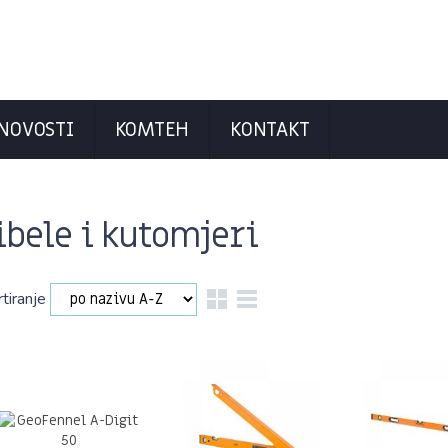
NOVOSTI
KOMTEH
KONTAKT
ibele i kutomjeri
rtiranje