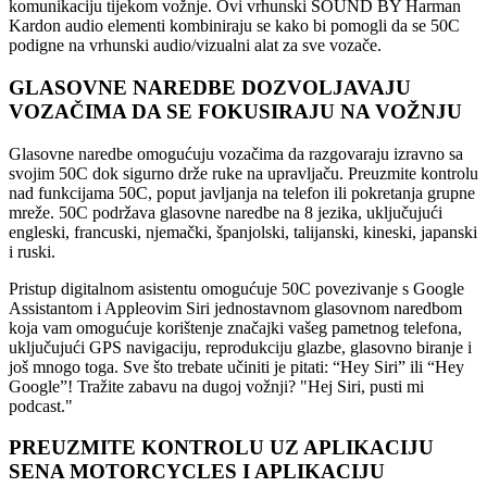
komunikaciju tijekom vožnje. Ovi vrhunski SOUND BY Harman
Kardon audio elementi kombiniraju se kako bi pomogli da se 50C
podigne na vrhunski audio/vizualni alat za sve vozače.
GLASOVNE NAREDBE DOZVOLJAVAJU
VOZAČIMA DA SE FOKUSIRAJU NA VOŽNJU
Glasovne naredbe omogućuju vozačima da razgovaraju izravno sa
svojim 50C dok sigurno drže ruke na upravljaču. Preuzmite kontrolu
nad funkcijama 50C, poput javljanja na telefon ili pokretanja grupne
mreže. 50C podržava glasovne naredbe na 8 jezika, uključujući
engleski, francuski, njemački, španjolski, talijanski, kineski, japanski
i ruski.
Pristup digitalnom asistentu omogućuje 50C povezivanje s Google
Assistantom i Appleovim Siri jednostavnom glasovnom naredbom
koja vam omogućuje korištenje značajki vašeg pametnog telefona,
uključujući GPS navigaciju, reprodukciju glazbe, glasovno biranje i
još mnogo toga. Sve što trebate učiniti je pitati: “Hey Siri” ili “Hey
Google”! Tražite zabavu na dugoj vožnji? "Hej Siri, pusti mi
podcast."
PREUZMITE KONTROLU UZ APLIKACIJU
SENA MOTORCYCLES I APLIKACIJU