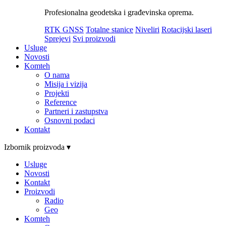
Profesionalna geodetska i građevinska oprema.
RTK GNSS
Totalne stanice
Niveliri
Rotacijski laseri
Sprejevi
Svi proizvodi
Usluge
Novosti
Komteh
O nama
Misija i vizija
Projekti
Reference
Partneri i zastupstva
Osnovni podaci
Kontakt
Izbornik proizvoda ▾
Usluge
Novosti
Kontakt
Proizvodi
Radio
Geo
Komteh