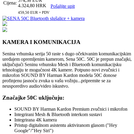
574,38 EUR
Cijena:
4.324,80 HRK
Pošaljite upit
459,50 EUR + PDV
KAMERA I KOMUNIKACIJA
Senina vrhunska serija 50 raste s dugo očekivanim komunikacijskim
uređajem opremljenim kamerom, Sena 50C. 50C je prepun značajki,
uključujući Seninu vrhunsku Mesh i Bluetooth komunikacijsku
tehnologiju te mogućnost 4K kamere. Potpuno novi zvučnici i
mikrofon SOUND BY Harman Kardon modela 50C donose
profinjenu jasnoću zvuka u vašu vožnju...pripremite se za
neusporedivo audio/video iskustvo.
Značajke 50C uključuju:
SOUND BY Harman Kardon Premium zvučnici i mikrofon
Integrirani Mesh & Bluetooth interkom sustavi
Integrirana 4K kamera
Pristup digitalnom asistentu aktiviranom glasom ("Hey
Google"/"Hey Siri")