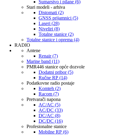
Šumarstvo i pilane (6)
Stari modeli - arhiva
Distomati (2)
GNSS prijamnici (5)
Laseri (28)
Niveliri (8)
Totalne stanice (2)
Totalne stanice i oprema (4)
RADIO
Antene
Renair (7)
Marine band (11)
PMR446 stanice opće dozvole
Dodatni pribor (5)
Ručne RP (14)
Podatkovne radio postaje
Komteh (2)
Racom (7)
Pretvarači napona
AC/AC (5)
AC/DC (33)
DC/AC (8)
DC/DC (16)
Profesionalne stanice
Mobilne RP (6)