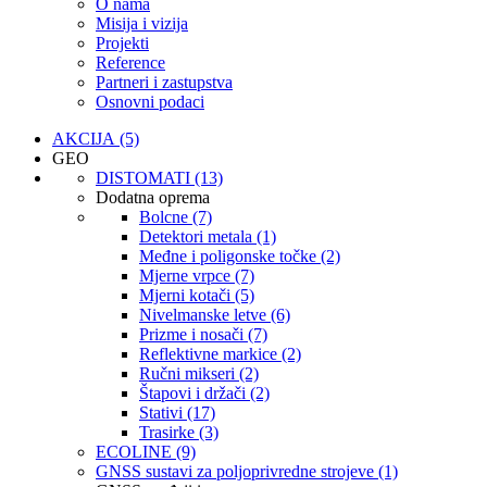
O nama
Misija i vizija
Projekti
Reference
Partneri i zastupstva
Osnovni podaci
AKCIJA (5)
GEO
DISTOMATI (13)
Dodatna oprema
Bolcne (7)
Detektori metala (1)
Međne i poligonske točke (2)
Mjerne vrpce (7)
Mjerni kotači (5)
Nivelmanske letve (6)
Prizme i nosači (7)
Reflektivne markice (2)
Ručni mikseri (2)
Štapovi i držači (2)
Stativi (17)
Trasirke (3)
ECOLINE (9)
GNSS sustavi za poljoprivredne strojeve (1)