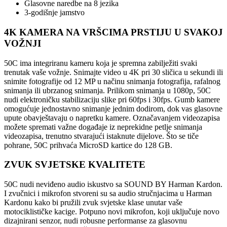
Glasovne naredbe na 8 jezika
3-godišnje jamstvo
4K KAMERA NA VRŠCIMA PRSTIJU U SVAKOJ
VOŽNJI
50C ima integriranu kameru koja je spremna zabilježiti svaki
trenutak vaše vožnje. Snimajte video u 4K pri 30 sličica u sekundi ili
snimite fotografije od 12 MP u načinu snimanja fotografija, rafalnog
snimanja ili ubrzanog snimanja. Prilikom snimanja u 1080p, 50C
nudi elektroničku stabilizaciju slike pri 60fps i 30fps. Gumb kamere
omogućuje jednostavno snimanje jednim dodirom, dok vas glasovne
upute obavještavaju o napretku kamere. Označavanjem videozapisa
možete spremati važne događaje iz neprekidne petlje snimanja
videozapisa, trenutno stvarajući istaknute dijelove. Što se tiče
pohrane, 50C prihvaća MicroSD kartice do 128 GB.
ZVUK SVJETSKE KVALITETE
50C nudi neviđeno audio iskustvo sa SOUND BY Harman Kardon.
I zvučnici i mikrofon stvoreni su sa audio stručnjacima u Harman
Kardonu kako bi pružili zvuk svjetske klase unutar vaše
motociklističke kacige. Potpuno novi mikrofon, koji uključuje novo
dizajnirani senzor, nudi robusne performanse za glasovnu