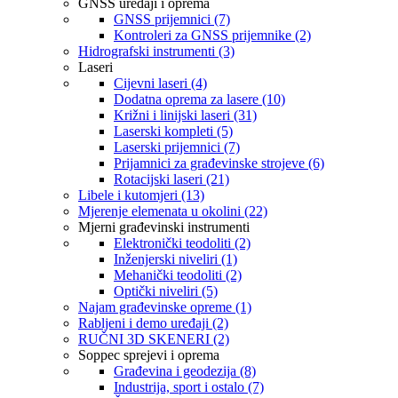
GNSS uređaji i oprema
GNSS prijemnici (7)
Kontroleri za GNSS prijemnike (2)
Hidrografski instrumenti (3)
Laseri
Cijevni laseri (4)
Dodatna oprema za lasere (10)
Križni i linijski laseri (31)
Laserski kompleti (5)
Laserski prijemnici (7)
Prijamnici za građevinske strojeve (6)
Rotacijski laseri (21)
Libele i kutomjeri (13)
Mjerenje elemenata u okolini (22)
Mjerni građevinski instrumenti
Elektronički teodoliti (2)
Inženjerski niveliri (1)
Mehanički teodoliti (2)
Optički niveliri (5)
Najam građevinske opreme (1)
Rabljeni i demo uređaji (2)
RUČNI 3D SKENERI (2)
Soppec sprejevi i oprema
Građevina i geodezija (8)
Industrija, sport i ostalo (7)