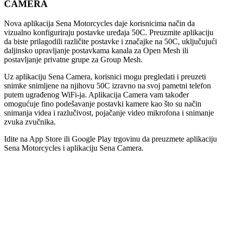
CAMERA
Nova aplikacija Sena Motorcycles daje korisnicima način da
vizualno konfiguriraju postavke uređaja 50C. Preuzmite aplikaciju
da biste prilagodili različite postavke i značajke na 50C, uključujući
daljinsko upravljanje postavkama kanala za Open Mesh ili
postavljanje privatne grupe za Group Mesh.
Uz aplikaciju Sena Camera, korisnici mogu pregledati i preuzeti
snimke snimljene na njihovu 50C izravno na svoj pametni telefon
putem ugrađenog WiFi-ja. Aplikacija Camera vam također
omogućuje fino podešavanje postavki kamere kao što su način
snimanja videa i razlučivost, pojačanje video mikrofona i snimanje
zvuka zvučnika.
Idite na App Store ili Google Play trgovinu da preuzmete aplikaciju
Sena Motorcycles i aplikaciju Sena Camera.