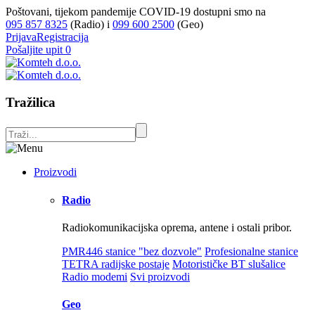
Poštovani, tijekom pandemije COVID-19 dostupni smo na
095 857 8325
(Radio) i
099 600 2500
(Geo)
Prijava
Registracija
Pošaljite upit
0
Tražilica
Proizvodi
Radio
Radiokomunikacijska oprema, antene i ostali pribor.
PMR446 stanice "bez dozvole"
Profesionalne stanice
TETRA radijske postaje
Motorističke BT slušalice
Radio modemi
Svi proizvodi
Geo