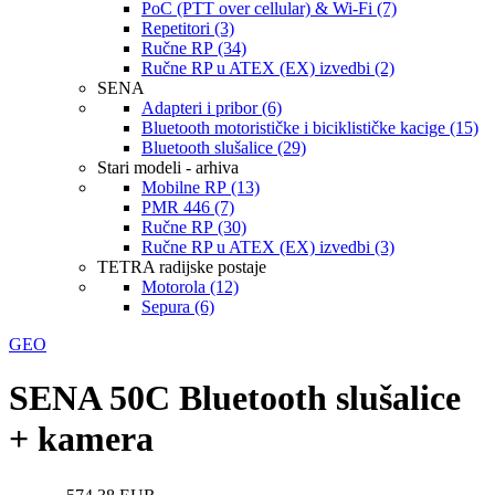
PoC (PTT over cellular) & Wi-Fi (7)
Repetitori (3)
Ručne RP (34)
Ručne RP u ATEX (EX) izvedbi (2)
SENA
Adapteri i pribor (6)
Bluetooth motorističke i biciklističke kacige (15)
Bluetooth slušalice (29)
Stari modeli - arhiva
Mobilne RP (13)
PMR 446 (7)
Ručne RP (30)
Ručne RP u ATEX (EX) izvedbi (3)
TETRA radijske postaje
Motorola (12)
Sepura (6)
GEO
SENA 50C Bluetooth slušalice
+ kamera