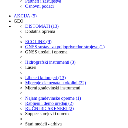
Partneri i zastupstva
Osnovni podaci
AKCIJA (5)
GEO
DISTOMATI (13)
Dodatna oprema
ECOLINE (9)
GNSS sustavi za poljoprivredne strojeve (1)
GNSS uređaji i oprema
Hidrografski instrumenti (3)
Laseri
Libele i kutomjeri (13)
Mjerenje elemenata u okolini (22)
Mjerni građevinski instrumenti
Najam građevinske opreme (1)
Rabljeni i demo uređaji (2)
RUČNI 3D SKENERI (2)
Soppec sprejevi i oprema
Stari modeli - arhiva