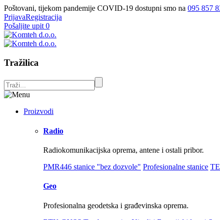
Poštovani, tijekom pandemije COVID-19 dostupni smo na
095 857 8
Prijava
Registracija
Pošaljite upit
0
Tražilica
Proizvodi
Radio
Radiokomunikacijska oprema, antene i ostali pribor.
PMR446 stanice "bez dozvole"
Profesionalne stanice
TE
Geo
Profesionalna geodetska i građevinska oprema.