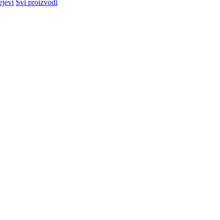
ejevi
Svi proizvodi