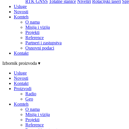
RTK GNSS
Totalne stanice
Niveliri
Rotacijski laseri
Spr
Usluge
Novosti
Komteh
O nama
Misija i vizija
Projekti
Reference
Partneri i zastupstva
Osnovni podaci
Kontakt
Izbornik proizvoda ▾
Usluge
Novosti
Kontakt
Proizvodi
Radio
Geo
Komteh
O nama
Misija i vizija
Projekti
Reference