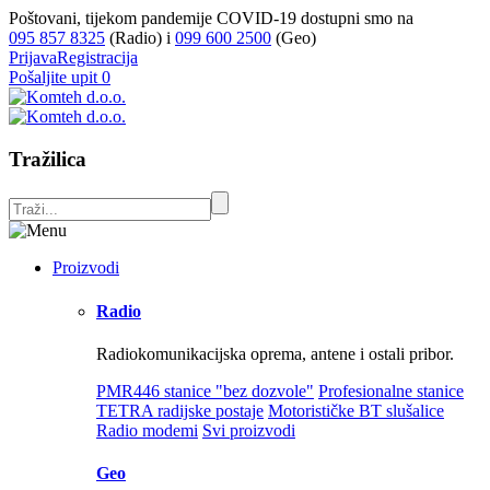
Poštovani, tijekom pandemije COVID-19 dostupni smo na
095 857 8325
(Radio) i
099 600 2500
(Geo)
Prijava
Registracija
Pošaljite upit
0
Tražilica
Proizvodi
Radio
Radiokomunikacijska oprema, antene i ostali pribor.
PMR446 stanice "bez dozvole"
Profesionalne stanice
TETRA radijske postaje
Motorističke BT slušalice
Radio modemi
Svi proizvodi
Geo