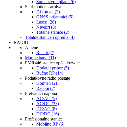
Šumarstvo i pilane (6)
Stari modeli - arhiva
Distomati (2)
GNSS prijamnici (5)
Laseri (28)
Niveliri (8)
Totalne stanice (2)
Totalne stanice i oprema (4)
RADIO
Antene
Renair (7)
Marine band (11)
PMR446 stanice opće dozvole
Dodatni pribor (5)
Ručne RP (14)
Podatkovne radio postaje
Komteh (2)
Racom (7)
Pretvarači napona
AC/AC (5)
AC/DC (33)
DC/AC (8)
DC/DC (16)
Profesionalne stanice
Mobilne RP (6)