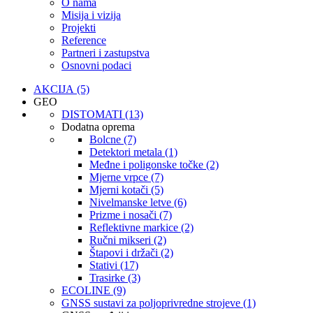
O nama
Misija i vizija
Projekti
Reference
Partneri i zastupstva
Osnovni podaci
AKCIJA (5)
GEO
DISTOMATI (13)
Dodatna oprema
Bolcne (7)
Detektori metala (1)
Međne i poligonske točke (2)
Mjerne vrpce (7)
Mjerni kotači (5)
Nivelmanske letve (6)
Prizme i nosači (7)
Reflektivne markice (2)
Ručni mikseri (2)
Štapovi i držači (2)
Stativi (17)
Trasirke (3)
ECOLINE (9)
GNSS sustavi za poljoprivredne strojeve (1)