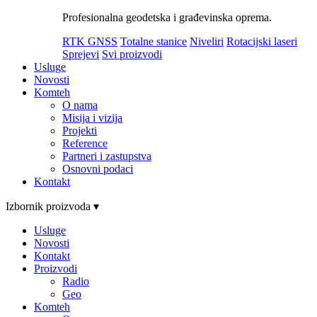
Profesionalna geodetska i građevinska oprema.
RTK GNSS
Totalne stanice
Niveliri
Rotacijski laseri
Sprejevi
Svi proizvodi
Usluge
Novosti
Komteh
O nama
Misija i vizija
Projekti
Reference
Partneri i zastupstva
Osnovni podaci
Kontakt
Izbornik proizvoda ▾
Usluge
Novosti
Kontakt
Proizvodi
Radio
Geo
Komteh