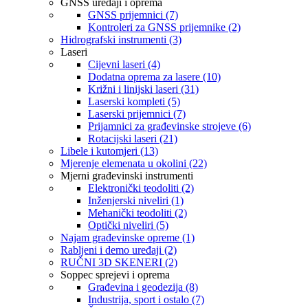
GNSS uređaji i oprema
GNSS prijemnici (7)
Kontroleri za GNSS prijemnike (2)
Hidrografski instrumenti (3)
Laseri
Cijevni laseri (4)
Dodatna oprema za lasere (10)
Križni i linijski laseri (31)
Laserski kompleti (5)
Laserski prijemnici (7)
Prijamnici za građevinske strojeve (6)
Rotacijski laseri (21)
Libele i kutomjeri (13)
Mjerenje elemenata u okolini (22)
Mjerni građevinski instrumenti
Elektronički teodoliti (2)
Inženjerski niveliri (1)
Mehanički teodoliti (2)
Optički niveliri (5)
Najam građevinske opreme (1)
Rabljeni i demo uređaji (2)
RUČNI 3D SKENERI (2)
Soppec sprejevi i oprema
Građevina i geodezija (8)
Industrija, sport i ostalo (7)