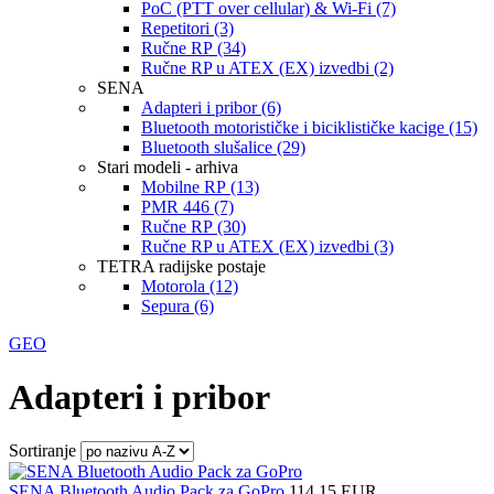
PoC (PTT over cellular) & Wi-Fi (7)
Repetitori (3)
Ručne RP (34)
Ručne RP u ATEX (EX) izvedbi (2)
SENA
Adapteri i pribor (6)
Bluetooth motorističke i biciklističke kacige (15)
Bluetooth slušalice (29)
Stari modeli - arhiva
Mobilne RP (13)
PMR 446 (7)
Ručne RP (30)
Ručne RP u ATEX (EX) izvedbi (3)
TETRA radijske postaje
Motorola (12)
Sepura (6)
GEO
Adapteri i pribor
Sortiranje
SENA Bluetooth Audio Pack za GoPro
114,15 EUR