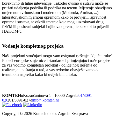
korektivno ili hitne intevencije. Također ovisno o sutavu može se
pružati udaljenja podrška ili podrška na terenu. Mjerenje obavljamo
umjerenom vrhunskom i modernom (Motorola, Anritsu, ...)
laboratorijskom mjernom opremom kako bi provjerili ispravnost
opreme i sustava, te otkrili smetnje koje mogu uzrokovati drugi
fizički ili poslovni subjekti i njihova oprema, te kako bi to prijavili
HAKOM-u.
Vođenje kompletnog projeka
Naši projektni stručnjaci mogu vam osigurati rješenje "ključ u ruke".
Prateći europske smjernice i standarde i primjenjujući naše propise
za vas vodimo kompletan projekat - od idejnog rješenja do
realizacije i puštanja u rad, a vas redovito obavještavamo o
trenutnom napretku kako bi uvijek bili u toku.
KOMTEH
a
Kozarčaninova 1 - 10000 Zagreb
t
01/3091-
026
f
01/3091-027
e
info@komteh.hr
Copyright ©
2026 Komteh d.o.o. Zagreb. Sva prava