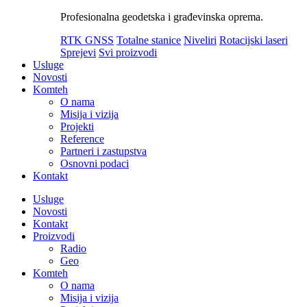
Profesionalna geodetska i građevinska oprema.
RTK GNSS
Totalne stanice
Niveliri
Rotacijski laseri
Sprejevi
Svi proizvodi
Usluge
Novosti
Komteh
O nama
Misija i vizija
Projekti
Reference
Partneri i zastupstva
Osnovni podaci
Kontakt
Usluge
Novosti
Kontakt
Proizvodi
Radio
Geo
Komteh
O nama
Misija i vizija