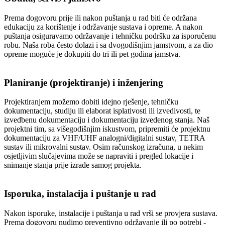
Prema dogovoru prije ili nakon puštanja u rad biti će održana
edukaciju za korištenje i održavanje sustava i opreme. A nakon
puštanja osiguravamo održavanje i tehničku podršku za isporučenu
robu. Naša roba često dolazi i sa dvogodišnjim jamstvom, a za dio
opreme moguće je dokupiti do tri ili pet godina jamstva.
Planiranje (projektiranje) i inženjering
Projektiranjem možemo dobiti idejno rješenje, tehničku
dokumentaciju, studiju ili elaborat isplativosti ili izvedivosti, te
izvedbenu dokumentaciju i dokumentaciju izvedenog stanja. Naš
projektni tim, sa višegodišnjim iskustvom, pripremiti će projektnu
dokumentaciju za VHF/UHF analogni/digitalni sustav, TETRA
sustav ili mikrovalni sustav. Osim računskog izračuna, u nekim
osjetljivim slučajevima može se napraviti i pregled lokacije i
snimanje stanja prije izrade samog projekta.
Isporuka, instalacija i puštanje u rad
Nakon isporuke, instalacije i puštanja u rad vrši se provjera sustava.
Prema dogovoru nudimo preventivno održavanje ili po potrebi -