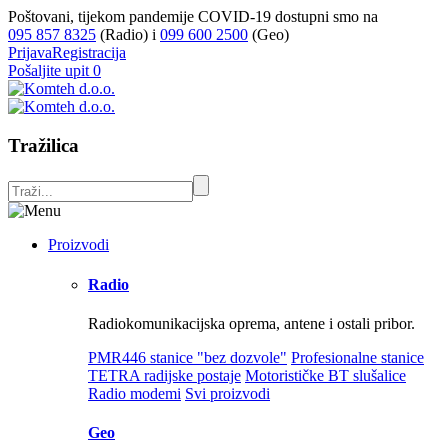
Poštovani, tijekom pandemije COVID-19 dostupni smo na
095 857 8325
(Radio) i
099 600 2500
(Geo)
Prijava
Registracija
Pošaljite upit
0
Tražilica
Proizvodi
Radio
Radiokomunikacijska oprema, antene i ostali pribor.
PMR446 stanice "bez dozvole"
Profesionalne stanice
TETRA radijske postaje
Motorističke BT slušalice
Radio modemi
Svi proizvodi
Geo