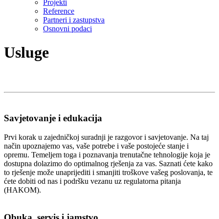
Projekti
Reference
Partneri i zastupstva
Osnovni podaci
Usluge
Savjetovanje i edukacija
Prvi korak u zajedničkoj suradnji je razgovor i savjetovanje. Na taj
način upoznajemo vas, vaše potrebe i vaše postojeće stanje i
opremu. Temeljem toga i poznavanja trenutačne tehnologije koja je
dostupna dolazimo do optimalnog rješenja za vas. Saznati ćete kako
to rješenje može unaprijediti i smanjiti troškove vašeg poslovanja, te
ćete dobiti od nas i podršku vezanu uz regulatorna pitanja
(HAKOM).
Obuka, servis i jamstvo