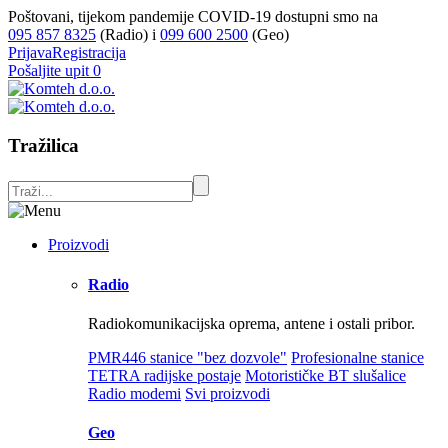
Poštovani, tijekom pandemije COVID-19 dostupni smo na
095 857 8325
(Radio) i
099 600 2500
(Geo)
Prijava
Registracija
Pošaljite upit
0
Tražilica
Proizvodi
Radio
Radiokomunikacijska oprema, antene i ostali pribor.
PMR446 stanice "bez dozvole"
Profesionalne stanice
TETRA radijske postaje
Motorističke BT slušalice
Radio modemi
Svi proizvodi
Geo