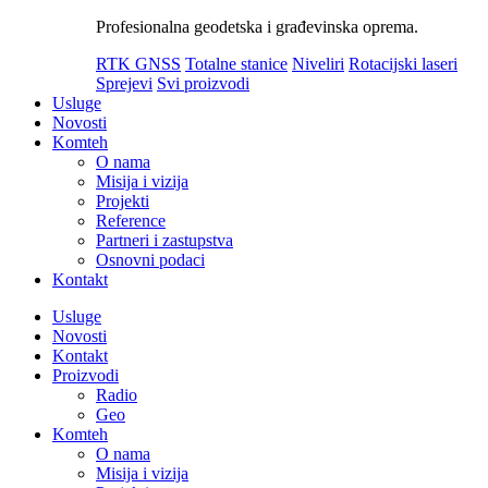
Profesionalna geodetska i građevinska oprema.
RTK GNSS
Totalne stanice
Niveliri
Rotacijski laseri
Sprejevi
Svi proizvodi
Usluge
Novosti
Komteh
O nama
Misija i vizija
Projekti
Reference
Partneri i zastupstva
Osnovni podaci
Kontakt
Usluge
Novosti
Kontakt
Proizvodi
Radio
Geo
Komteh
O nama
Misija i vizija