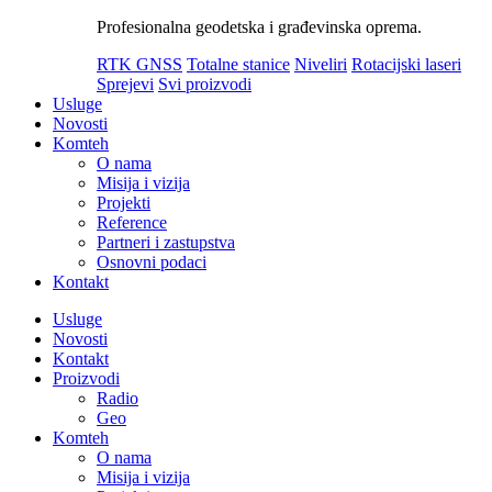
Profesionalna geodetska i građevinska oprema.
RTK GNSS
Totalne stanice
Niveliri
Rotacijski laseri
Sprejevi
Svi proizvodi
Usluge
Novosti
Komteh
O nama
Misija i vizija
Projekti
Reference
Partneri i zastupstva
Osnovni podaci
Kontakt
Usluge
Novosti
Kontakt
Proizvodi
Radio
Geo
Komteh
O nama
Misija i vizija