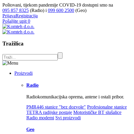
Poštovani, tijekom pandemije COVID-19 dostupni smo na
095 857 8325
(Radio) i
099 600 2500
(Geo)
Prijava
Registracija
Pošaljite upit
0
Tražilica
Proizvodi
Radio
Radiokomunikacijska oprema, antene i ostali pribor.
PMR446 stanice "bez dozvole"
Profesionalne stanice
TETRA radijske postaje
Motorističke BT slušalice
Radio modemi
Svi proizvodi
Geo