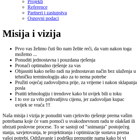
Projekti
Reference
Partneri i zastupstva
Osnovni podaci
Misija i vizija
Prvo vas želimo čuti što nam želite reći, da vam nakon toga
možemo ...
Ponuditi jednostavna i pouzdana rješenja
Pronaći optimalno rješenje za vas
Objasniti kako nešto radi na jednostavan način bez ulaženja u
tehničku terminologiju ako za to nema potrebe
Pružiti osjećaj zadovoljstva prije, za vrijeme i nakon sklapanja
posla
Pratiti tehnologiju i trendove kako bi uvijek bili u toku
I to sve za vrlo prihvatljivu cijenu, jer zadovoljan kupac
uvijek se vraća !!!
Naša misija i vizija je ponuditi vam cjelovito rješenje prema vašim
potrebama koje će vam pomoći u svakodnevnom radu te olakšati ili
ubrzati poslovne procese. To se sastoji od "snimanja" postojećeg
stanja, savjetovanja, te projektiranja i optimizacije sustava prema
vašoj potrebi. Održavanje i podršku prepustite nama kako bi vi