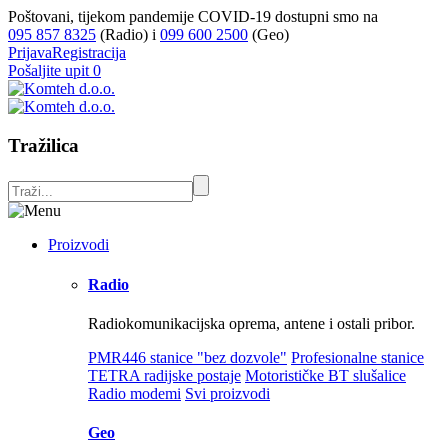
Poštovani, tijekom pandemije COVID-19 dostupni smo na
095 857 8325
(Radio) i
099 600 2500
(Geo)
Prijava
Registracija
Pošaljite upit
0
Tražilica
Proizvodi
Radio
Radiokomunikacijska oprema, antene i ostali pribor.
PMR446 stanice "bez dozvole"
Profesionalne stanice
TETRA radijske postaje
Motorističke BT slušalice
Radio modemi
Svi proizvodi
Geo