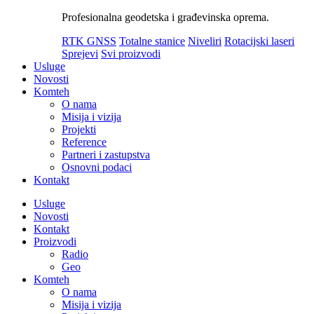
Profesionalna geodetska i građevinska oprema.
RTK GNSS
Totalne stanice
Niveliri
Rotacijski laseri
Sprejevi
Svi proizvodi
Usluge
Novosti
Komteh
O nama
Misija i vizija
Projekti
Reference
Partneri i zastupstva
Osnovni podaci
Kontakt
Usluge
Novosti
Kontakt
Proizvodi
Radio
Geo
Komteh
O nama
Misija i vizija