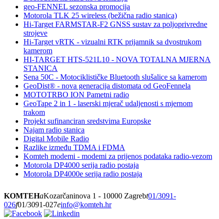
geo-FENNEL sezonska promocija
Motorola TLK 25 wireless (bežična radio stanica)
Hi-Target FARMSTAR-F2 GNSS sustav za poljoprivredne
strojeve
Hi-Target vRTK - vizualni RTK prijamnik sa dvostrukom
kamerom
HI-TARGET HTS-521L10 - NOVA TOTALNA MJERNA
STANICA
Sena 50C - Motociklističke Bluetooth slušalice sa kamerom
GeoDist® - nova generacija distomata od GeoFennela
MOTOTRBO ION Pametni radio
GeoTape 2 in 1 - laserski mjerač udaljenosti s mjernom
trakom
Projekt sufinanciran sredstvima Europske
Najam radio stanica
Digital Mobile Radio
Razlike između TDMA i FDMA
Komteh modemi - modemi za prijenos podataka radio-vezom
Motorola DP4000 serija radio postaja
Motorola DP4000e serija radio postaja
KOMTEH
a
Kozarčaninova 1 - 10000 Zagreb
t
01/3091-
026
f
01/3091-027
e
info@komteh.hr