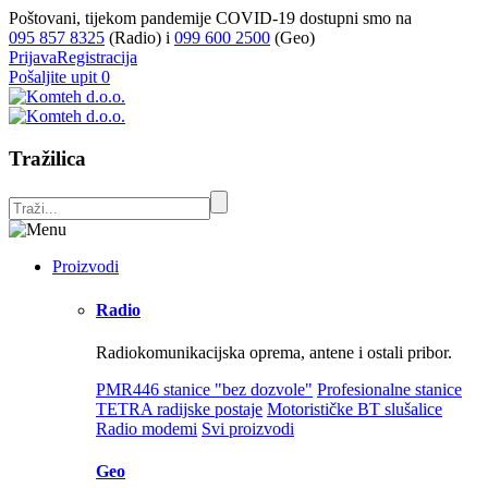
Poštovani, tijekom pandemije COVID-19 dostupni smo na
095 857 8325
(Radio) i
099 600 2500
(Geo)
Prijava
Registracija
Pošaljite upit
0
Tražilica
Proizvodi
Radio
Radiokomunikacijska oprema, antene i ostali pribor.
PMR446 stanice "bez dozvole"
Profesionalne stanice
TETRA radijske postaje
Motorističke BT slušalice
Radio modemi
Svi proizvodi
Geo