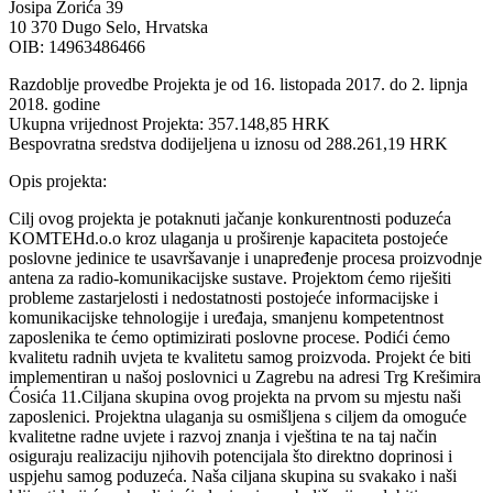
Josipa Zorića 39
10 370 Dugo Selo, Hrvatska
OIB: 14963486466
Razdoblje provedbe Projekta je od 16. listopada 2017. do 2. lipnja
2018. godine
Ukupna vrijednost Projekta: 357.148,85 HRK
Bespovratna sredstva dodijeljena u iznosu od 288.261,19 HRK
Opis projekta:
Cilj ovog projekta je potaknuti jačanje konkurentnosti poduzeća
KOMTEHd.o.o kroz ulaganja u proširenje kapaciteta postojeće
poslovne jedinice te usavršavanje i unapređenje procesa proizvodnje
antena za radio-komunikacijske sustave. Projektom ćemo riješiti
probleme zastarjelosti i nedostatnosti postojeće informacijske i
komunikacijske tehnologije i uređaja, smanjenu kompetentnost
zaposlenika te ćemo optimizirati poslovne procese. Podići ćemo
kvalitetu radnih uvjeta te kvalitetu samog proizvoda. Projekt će biti
implementiran u našoj poslovnici u Zagrebu na adresi Trg Krešimira
Ćosića 11.Ciljana skupina ovog projekta na prvom su mjestu naši
zaposlenici. Projektna ulaganja su osmišljena s ciljem da omoguće
kvalitetne radne uvjete i razvoj znanja i vještina te na taj način
osiguraju realizaciju njihovih potencijala što direktno doprinosi i
uspjehu samog poduzeća. Naša ciljana skupina su svakako i naši