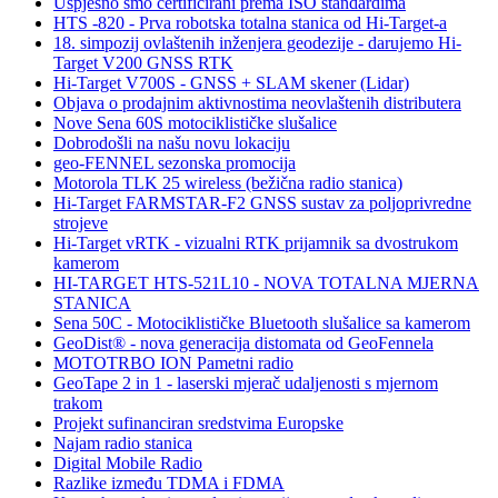
Uspješno smo certificirani prema ISO standardima
HTS -820 - Prva robotska totalna stanica od Hi-Target-a
18. simpozij ovlaštenih inženjera geodezije - darujemo Hi-
Target V200 GNSS RTK
Hi-Target V700S - GNSS + SLAM skener (Lidar)
Objava o prodajnim aktivnostima neovlaštenih distributera
Nove Sena 60S motociklističke slušalice
Dobrodošli na našu novu lokaciju
geo-FENNEL sezonska promocija
Motorola TLK 25 wireless (bežična radio stanica)
Hi-Target FARMSTAR-F2 GNSS sustav za poljoprivredne
strojeve
Hi-Target vRTK - vizualni RTK prijamnik sa dvostrukom
kamerom
HI-TARGET HTS-521L10 - NOVA TOTALNA MJERNA
STANICA
Sena 50C - Motociklističke Bluetooth slušalice sa kamerom
GeoDist® - nova generacija distomata od GeoFennela
MOTOTRBO ION Pametni radio
GeoTape 2 in 1 - laserski mjerač udaljenosti s mjernom
trakom
Projekt sufinanciran sredstvima Europske
Najam radio stanica
Digital Mobile Radio
Razlike između TDMA i FDMA