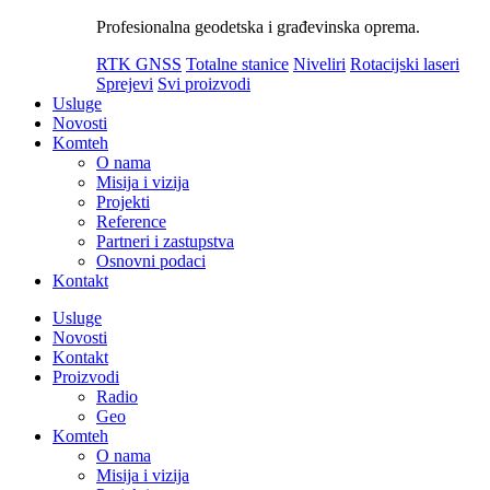
Profesionalna geodetska i građevinska oprema.
RTK GNSS
Totalne stanice
Niveliri
Rotacijski laseri
Sprejevi
Svi proizvodi
Usluge
Novosti
Komteh
O nama
Misija i vizija
Projekti
Reference
Partneri i zastupstva
Osnovni podaci
Kontakt
Usluge
Novosti
Kontakt
Proizvodi
Radio
Geo
Komteh
O nama
Misija i vizija