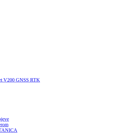
Target V200 GNSS RTK
ojeve
erom
STANICA