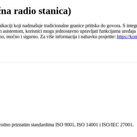
na radio stanica)
ikaciji koji nadmašuje tradicionalne granice pritiska do govora. S i
asistentom, korisnici mogu jednostavno upravljati funkcijama uređaja be
o, moćno i sigurno. Za više informacija i nabavku posjetite:
https://k
arodno priznatim standardima ISO 9001, ISO 14001 i ISO/IEC 27001.