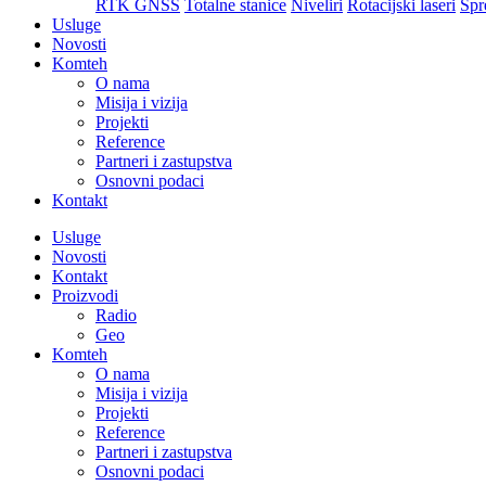
RTK GNSS
Totalne stanice
Niveliri
Rotacijski laseri
Spr
Usluge
Novosti
Komteh
O nama
Misija i vizija
Projekti
Reference
Partneri i zastupstva
Osnovni podaci
Kontakt
Usluge
Novosti
Kontakt
Proizvodi
Radio
Geo
Komteh
O nama
Misija i vizija
Projekti
Reference
Partneri i zastupstva
Osnovni podaci