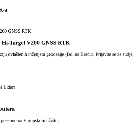
t-a
jemo Hi-Target V200 GNSS RTK
ziju ovlaštenih inženjera geodezije (Bol na Braču). Prijavite se za s
M Lidar)
butera
a posebno na Europskom tržištu.