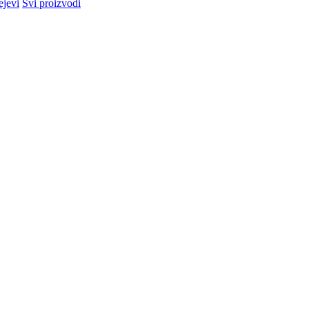
ejevi
Svi proizvodi