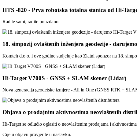
HTS -820 - Prva robotska totalna stanica od Hi-Targe
Radite sami, radite pouzdano.
18. simpozij ovlaštenih inženjera geodezije - daru
Komteh d.o.o. i ove godine sudjeluje kao Zlatni sponzor na 18. simpo
Hi-Target V700S - GNSS + SLAM skener (Lidar)
Nova generacija geodetske izmjere - All in One (GNSS RTK + SLA
Objava o prodajnim aktivnostima neovlaštenih distri
Hi-Target se odlučio oglasiti o neovlaštenim prodajama i aktivnostim
Cijelu objavu provjerite u nastavku.