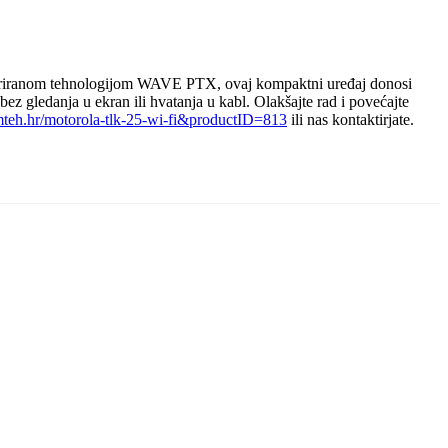
ntegriranom tehnologijom WAVE PTX, ovaj kompaktni uređaj donosi
z gledanja u ekran ili hvatanja u kabl. Olakšajte rad i povećajte
omteh.hr/motorola-tlk-25-wi-fi&productID=813
ili nas kontaktirjate.