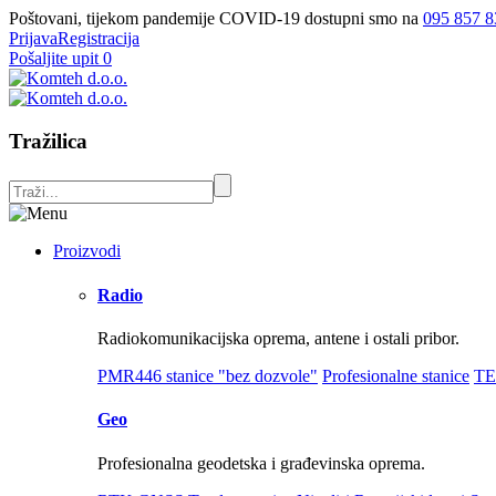
Poštovani, tijekom pandemije COVID-19 dostupni smo na
095 857 8
Prijava
Registracija
Pošaljite upit
0
Tražilica
Proizvodi
Radio
Radiokomunikacijska oprema, antene i ostali pribor.
PMR446 stanice "bez dozvole"
Profesionalne stanice
TE
Geo
Profesionalna geodetska i građevinska oprema.