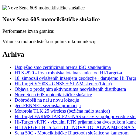
Nove Sena 60S motociklističke slušalice
Performanse izvan granica:
Vrhunski motociklistički suputnik u komunikaciji
Arhiva
Uspješno smo certificirani prema ISO standardima
HTS -820 - Prva robotska totalna stanica od Hi-Target-a
18. simpozij ovlaštenih inženjera geodezije - darujemo Hi-
Hi-Target V700S - GNSS + SLAM skener (Lidar)
Objava o prodajnim aktivnostima neovlaštenih distributera
Nove Sena 60S motociklističke slušalice
Dobrodošli na našu novu lokaciju
geo-FENNEL sezonska promocija
Motorola TLK 25 wireless (bežična radio stanica)
Hi-Target FARMSTAR-F2 GNSS sustav za poljoprivredne str
Hi-Target vRTK - vizualni RTK prijamnik sa dvostrukom kam
HI-TARGET HTS-521L10 - NOVA TOTALNA MJERNA 
Sena 50C - Motociklističke Bluetooth slušalice sa kamerom