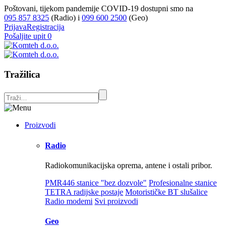
Poštovani, tijekom pandemije COVID-19 dostupni smo na
095 857 8325
(Radio) i
099 600 2500
(Geo)
Prijava
Registracija
Pošaljite upit
0
Tražilica
Proizvodi
Radio
Radiokomunikacijska oprema, antene i ostali pribor.
PMR446 stanice "bez dozvole"
Profesionalne stanice
TETRA radijske postaje
Motorističke BT slušalice
Radio modemi
Svi proizvodi
Geo