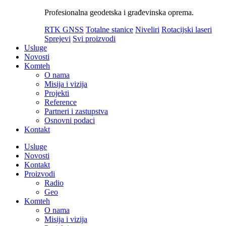
Profesionalna geodetska i građevinska oprema.
RTK GNSS
Totalne stanice
Niveliri
Rotacijski laseri
Sprejevi
Svi proizvodi
Usluge
Novosti
Komteh
O nama
Misija i vizija
Projekti
Reference
Partneri i zastupstva
Osnovni podaci
Kontakt
Usluge
Novosti
Kontakt
Proizvodi
Radio
Geo
Komteh
O nama
Misija i vizija