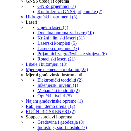
GNSS uređaji i oprema
GNSS prijemnici (7)
Kontroleri za GNSS prijemnike (2)
Hidrografski instrumenti (3)
Laseri
Cijevni laseri (4)
Dodatna oprema za lasere (10)
Križni i linijski laseri (31)
Laserski kompleti (5)
Laserski prijemnici (7)
Prijamnici za građevinske strojeve (6)
Rotacijski laseri (21)
Libele i kutomjeri (13)
Mjerenje elemenata u okolini (22)
Mjerni građevinski instrumenti
Elektronički teodoliti (2)
Inženjerski niveliri (1)
Mehanički teodoliti (2)
Optički niveliri (5)
Najam građevinske opreme (1)
Rabljeni i demo uređaji (2)
RUČNI 3D SKENERI (2)
Soppec sprejevi i oprema
Građevina i geodezija (8)
Industrija, sport i ostalo (7)