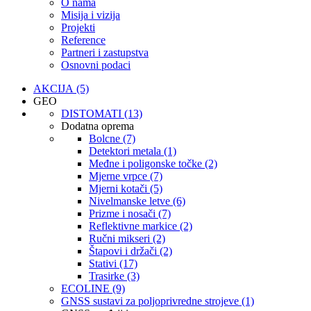
O nama
Misija i vizija
Projekti
Reference
Partneri i zastupstva
Osnovni podaci
AKCIJA (5)
GEO
DISTOMATI (13)
Dodatna oprema
Bolcne (7)
Detektori metala (1)
Međne i poligonske točke (2)
Mjerne vrpce (7)
Mjerni kotači (5)
Nivelmanske letve (6)
Prizme i nosači (7)
Reflektivne markice (2)
Ručni mikseri (2)
Štapovi i držači (2)
Stativi (17)
Trasirke (3)
ECOLINE (9)
GNSS sustavi za poljoprivredne strojeve (1)