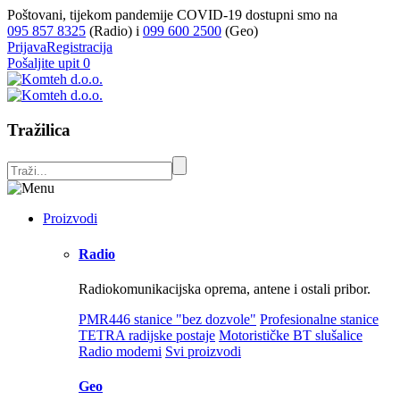
Poštovani, tijekom pandemije COVID-19 dostupni smo na
095 857 8325
(Radio) i
099 600 2500
(Geo)
Prijava
Registracija
Pošaljite upit
0
Tražilica
Proizvodi
Radio
Radiokomunikacijska oprema, antene i ostali pribor.
PMR446 stanice "bez dozvole"
Profesionalne stanice
TETRA radijske postaje
Motorističke BT slušalice
Radio modemi
Svi proizvodi
Geo