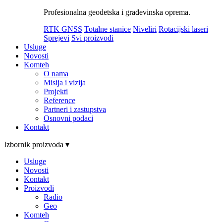
Profesionalna geodetska i građevinska oprema.
RTK GNSS
Totalne stanice
Niveliri
Rotacijski laseri
Sprejevi
Svi proizvodi
Usluge
Novosti
Komteh
O nama
Misija i vizija
Projekti
Reference
Partneri i zastupstva
Osnovni podaci
Kontakt
Izbornik proizvoda ▾
Usluge
Novosti
Kontakt
Proizvodi
Radio
Geo
Komteh