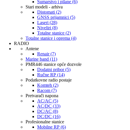
Šumarstvo i pilane (6)
Stari modeli - arhiva
Distomati (2)
GNSS prijamnici (5)
Laseri (28)
Niveliri (8)
Totalne stanice (2)
Totalne stanice i oprema (4)
RADIO
Antene
Renair (7)
Marine band (11)
PMR446 stanice opće dozvole
Dodatni pribor (5)
Ručne RP (14)
Podatkovne radio postaje
Komteh (2)
Racom (7)
Pretvarači napona
AC/AC (5)
AC/DC (33)
DC/AC (8)
DC/DC (16)
Profesionalne stanice
Mobilne RP (6)