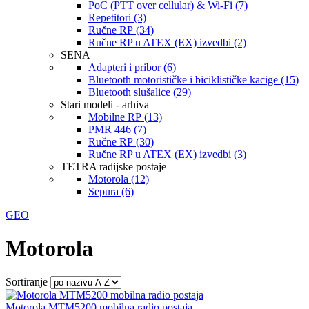
PoC (PTT over cellular) & Wi-Fi (7)
Repetitori (3)
Ručne RP (34)
Ručne RP u ATEX (EX) izvedbi (2)
SENA
Adapteri i pribor (6)
Bluetooth motorističke i biciklističke kacige (15)
Bluetooth slušalice (29)
Stari modeli - arhiva
Mobilne RP (13)
PMR 446 (7)
Ručne RP (30)
Ručne RP u ATEX (EX) izvedbi (3)
TETRA radijske postaje
Motorola (12)
Sepura (6)
GEO
Motorola
Sortiranje
Motorola MTM5200 mobilna radio postaja