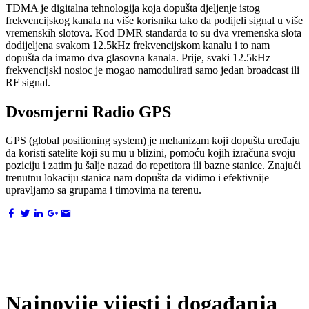
TDMA je digitalna tehnologija koja dopušta djeljenje istog
frekvencijskog kanala na više korisnika tako da podijeli signal u više
vremenskih slotova. Kod DMR standarda to su dva vremenska slota
dodijeljena svakom 12.5kHz frekvencijskom kanalu i to nam
dopušta da imamo dva glasovna kanala. Prije, svaki 12.5kHz
frekvencijski nosioc je mogao namodulirati samo jedan broadcast ili
RF signal.
Dvosmjerni Radio GPS
GPS (global positioning system) je mehanizam koji dopušta uređaju
da koristi satelite koji su mu u blizini, pomoću kojih izračuna svoju
poziciju i zatim ju šalje nazad do repetitora ili bazne stanice. Znajući
trenutnu lokaciju stanica nam dopušta da vidimo i efektivnije
upravljamo sa grupama i timovima na terenu.
Najnovije vijesti i događanja