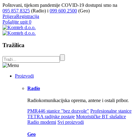
Poštovani, tijekom pandemije COVID-19 dostupni smo na
095 857 8325
(Radio) i
099 600 2500
(Geo)
Prijava
Registracija
Pošaljite upit
0
Tražilica
Proizvodi
Radio
Radiokomunikacijska oprema, antene i ostali pribor.
PMR446 stanice "bez dozvole"
Profesionalne stanice
TETRA radijske postaje
Motorističke BT slušalice
Radio modemi
Svi proizvodi
Geo