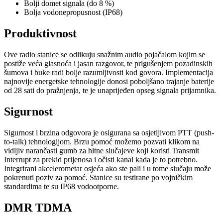
Bolji domet signala (do 8 %)
Bolja vodonepropusnost (IP68)
Produktivnost
Ove radio stanice se odlikuju snažnim audio pojačalom kojim se
postiže veća glasnoća i jasan razgovor, te prigušenjem pozadinskih
šumova i buke radi bolje razumljivosti kod govora. Implementacija
najnovije energetske tehnologije donosi poboljšano trajanje baterije
od 28 sati do pražnjenja, te je unaprijeđen opseg signala prijamnika.
Sigurnost
Sigurnost i brzina odgovora je osigurana sa osjetljivom PTT (push-
to-talk) tehnologijom. Brzu pomoć možemo pozvati klikom na
vidljiv narančasti gumb za hitne slučajeve koji koristi Transmit
Interrupt za prekid prijenosa i očisti kanal kada je to potrebno.
Integrirani akcelerometar osjeća ako ste pali i u tome slučaju može
pokrenuti poziv za pomoć. Stanice su testirane po vojničkim
standardima te su IP68 vodootporne.
DMR TDMA