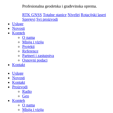
Profesionalna geodetska i građevinska oprema.
RTK GNSS
Totalne stanice
Niveliri
Rotacijski laseri
Sprejevi
Svi proizvodi
Usluge
Novosti
Komteh
O nama
Misija i vizija
Projekti
Reference
Partneri i zastupstva
Osnovni podaci
Kontakt
Usluge
Novosti
Kontakt
Proizvodi
Radio
Geo
Komteh
O nama
Misija i vizija