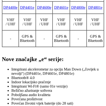
DP4400e
DP4401e
DP4600e
DP4601e
DP4800e
DP4801e
VHF
VHF
VHF
VHF
VHF
VHF
/ UHF
/ UHF
/ UHF
/ UHF
/ UHF
/ UHF
GPS &
GPS &
GPS &
-
-
-
Bluetooth
Bluetooth
Bluetooth
Nove značajke „e“ serije:
Integrirani akcelerometar za opciju Man Down („čovijek u
nevolji“) (DP4401e, DP4601e, DP4801e)
Bluetooth® 4.0
Indoor lokacijsko praćenje
Integrirani Wi-Fi® (samo 01e verzije)
Bežično ažuriranje softvera
Poboljšana audio kvaliteta
Povećana proširivost
Povećan životni vijek baterije (do 28 sati)