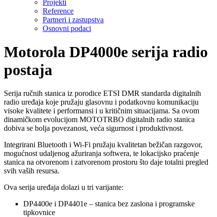
Projekti
Reference
Partneri i zastupstva
Osnovni podaci
Motorola DP4000e serija radio
postaja
Serija ručnih stanica iz porodice ETSI DMR standarda digitalnih
radio uređaja koje pružaju glasovnu i podatkovnu komunikaciju
visoke kvalitete i performansi i u kritičnim situacijama. Sa ovom
dinamičkom evolucijom MOTOTRBO digitalnih radio stanica
dobiva se bolja povezanost, veća sigurnost i produktivnost.
Integrirani Bluetooth i Wi-Fi pružaju kvalitetan bežičan razgovor,
mogućnost udaljenog ažuriranja softwera, te lokacijsko praćenje
stanica na otvorenom i zatvorenom prostoru što daje totalni pregled
svih vaših resursa.
Ova serija uređaja dolazi u tri varijante:
DP4400e i DP4401e – stanica bez zaslona i programske
tipkovnice