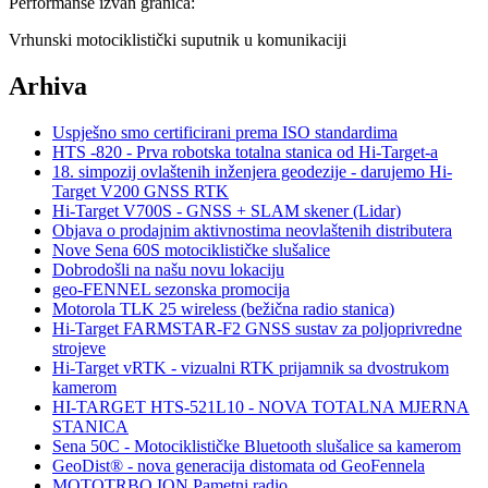
Performanse izvan granica:
Vrhunski motociklistički suputnik u komunikaciji
Arhiva
Uspješno smo certificirani prema ISO standardima
HTS -820 - Prva robotska totalna stanica od Hi-Target-a
18. simpozij ovlaštenih inženjera geodezije - darujemo Hi-
Target V200 GNSS RTK
Hi-Target V700S - GNSS + SLAM skener (Lidar)
Objava o prodajnim aktivnostima neovlaštenih distributera
Nove Sena 60S motociklističke slušalice
Dobrodošli na našu novu lokaciju
geo-FENNEL sezonska promocija
Motorola TLK 25 wireless (bežična radio stanica)
Hi-Target FARMSTAR-F2 GNSS sustav za poljoprivredne
strojeve
Hi-Target vRTK - vizualni RTK prijamnik sa dvostrukom
kamerom
HI-TARGET HTS-521L10 - NOVA TOTALNA MJERNA
STANICA
Sena 50C - Motociklističke Bluetooth slušalice sa kamerom
GeoDist® - nova generacija distomata od GeoFennela
MOTOTRBO ION Pametni radio