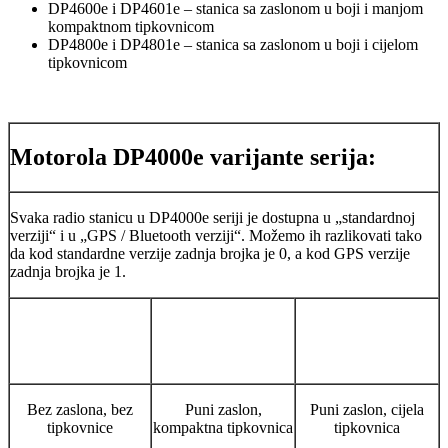
DP4600e i DP4601e – stanica sa zaslonom u boji i manjom
kompaktnom tipkovnicom
DP4800e i DP4801e – stanica sa zaslonom u boji i cijelom
tipkovnicom
Motorola DP4000e varijante serija:
Svaka radio stanicu u DP4000e seriji je dostupna u „standardnoj
verziji“ i u „GPS / Bluetooth verziji“. Možemo ih razlikovati tako
da kod standardne verzije zadnja brojka je 0, a kod GPS verzije
zadnja brojka je 1.
Bez zaslona, bez
Puni zaslon,
Puni zaslon, cijela
tipkovnice
kompaktna tipkovnica
tipkovnica