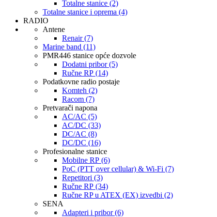
Totalne stanice (2)
Totalne stanice i oprema (4)
RADIO
Antene
Renair (7)
Marine band (11)
PMR446 stanice opće dozvole
Dodatni pribor (5)
Ručne RP (14)
Podatkovne radio postaje
Komteh (2)
Racom (7)
Pretvarači napona
AC/AC (5)
AC/DC (33)
DC/AC (8)
DC/DC (16)
Profesionalne stanice
Mobilne RP (6)
PoC (PTT over cellular) & Wi-Fi (7)
Repetitori (3)
Ručne RP (34)
Ručne RP u ATEX (EX) izvedbi (2)
SENA
Adapteri i pribor (6)