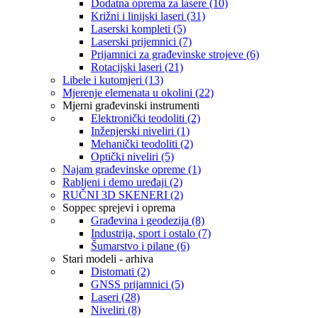
Dodatna oprema za lasere (10)
Križni i linijski laseri (31)
Laserski kompleti (5)
Laserski prijemnici (7)
Prijamnici za građevinske strojeve (6)
Rotacijski laseri (21)
Libele i kutomjeri (13)
Mjerenje elemenata u okolini (22)
Mjerni građevinski instrumenti
Elektronički teodoliti (2)
Inženjerski niveliri (1)
Mehanički teodoliti (2)
Optički niveliri (5)
Najam građevinske opreme (1)
Rabljeni i demo uređaji (2)
RUČNI 3D SKENERI (2)
Soppec sprejevi i oprema
Građevina i geodezija (8)
Industrija, sport i ostalo (7)
Šumarstvo i pilane (6)
Stari modeli - arhiva
Distomati (2)
GNSS prijamnici (5)
Laseri (28)
Niveliri (8)