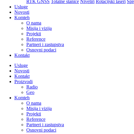
RTK GNSS
Totalne stanice
Niveliri
Rotacijski laseri
Spr
Usluge
Novosti
Komteh
O nama
Misija i vizija
Projekti
Reference
Partneri i zastupstva
Osnovni podaci
Kontakt
Usluge
Novosti
Kontakt
Proizvodi
Radio
Geo
Komteh
O nama
Misija i vizija
Projekti
Reference
Partneri i zastupstva
Osnovni podaci