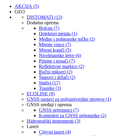
AKCIJA (5)
GEO
DISTOMATI (13)
Dodatna oprema
Bolcne (7)
Detektori metala (1)
Međne i poligonske točke (2)
Mjerne vrpce (7)
Mjerni kotači (5)
Nivelmanske letve (6)
Prizme i nosači (7)
Reflektivne markice (2)
Ručni mikseri (2)
Štapovi i držači (2)
Stativi (17)
Trasirke (3)
ECOLINE (9)
GNSS sustavi za poljoprivredne strojeve (1)
GNSS uređaji i oprema
GNSS prijemnici (7)
Kontroleri za GNSS prijemnike (2)
Hidrografski instrumenti (3)
Laseri
Cijevni laseri (4)