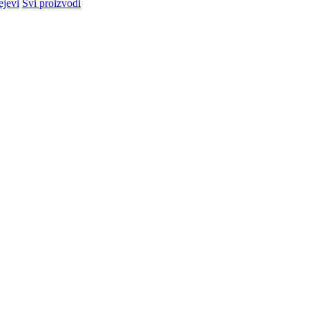
ejevi
Svi proizvodi