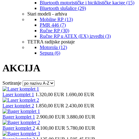
Bluetooth motorističke i biciklističke kacige (15)
Bluetooth slušalice (29)
Stari modeli - arhiva
Mobilne RP (13)
PMR 446 (7)
Ručne RP (30)
Ručne RP u ATEX (EX) izvedbi (3)
TETRA radijske postaje
Motorola (12)
Sepura (6)
AKCIJA
Sortiranje
Laser komplet 1
1.320,00 EUR
1.690,00 EUR
Laser komplet 2
1.850,00 EUR
2.430,00 EUR
Bager komplet 1
2.900,00 EUR
3.880,00 EUR
Bager komplet 2
4.100,00 EUR
5.780,00 EUR