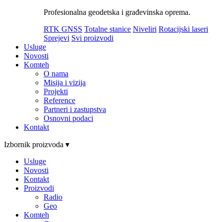
Profesionalna geodetska i građevinska oprema.
RTK GNSS
Totalne stanice
Niveliri
Rotacijski laseri
Sprejevi
Svi proizvodi
Usluge
Novosti
Komteh
O nama
Misija i vizija
Projekti
Reference
Partneri i zastupstva
Osnovni podaci
Kontakt
Izbornik proizvoda ▾
Usluge
Novosti
Kontakt
Proizvodi
Radio
Geo
Komteh