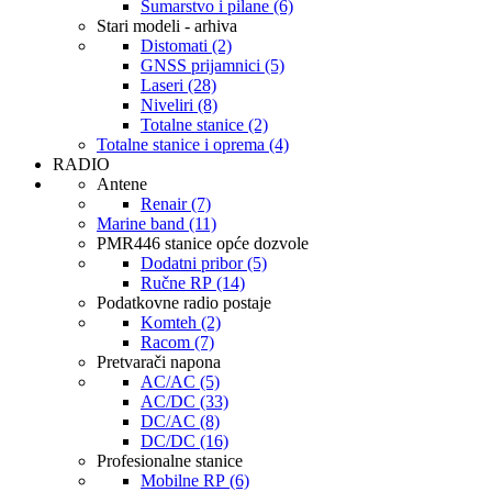
Šumarstvo i pilane (6)
Stari modeli - arhiva
Distomati (2)
GNSS prijamnici (5)
Laseri (28)
Niveliri (8)
Totalne stanice (2)
Totalne stanice i oprema (4)
RADIO
Antene
Renair (7)
Marine band (11)
PMR446 stanice opće dozvole
Dodatni pribor (5)
Ručne RP (14)
Podatkovne radio postaje
Komteh (2)
Racom (7)
Pretvarači napona
AC/AC (5)
AC/DC (33)
DC/AC (8)
DC/DC (16)
Profesionalne stanice
Mobilne RP (6)