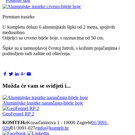
Pošaljite upit
Premium trasirke
U kompletu dolazi 6 aluminijskih šipki od 2 metra, spojivih
međusobno.
Odjeljci su crveno bijele boje, s razmacima od 50 cm.
Šipke su u tamnoplavoj čvrstoj futroli, s kožnim pojačanjima i
podnožjem radi zaštite od oštećenja.
Možda će vam se svidjeti i...
Aluminijske trasirke narančasto-bijele boje
GeoFennel RP 2
KOMTEH
a
Kozarčaninova 1 - 10000 Zagreb
t
01/3091-
026
f
01/3091-027
e
info@komteh.hr