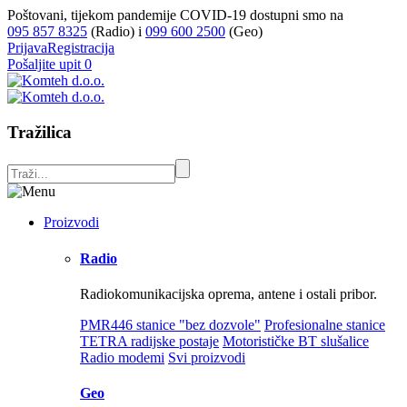
Poštovani, tijekom pandemije COVID-19 dostupni smo na
095 857 8325
(Radio) i
099 600 2500
(Geo)
Prijava
Registracija
Pošaljite upit
0
Tražilica
Proizvodi
Radio
Radiokomunikacijska oprema, antene i ostali pribor.
PMR446 stanice "bez dozvole"
Profesionalne stanice
TETRA radijske postaje
Motorističke BT slušalice
Radio modemi
Svi proizvodi
Geo