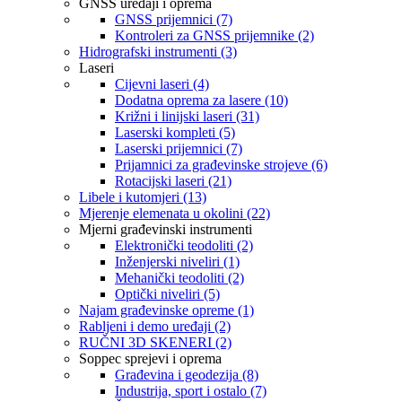
GNSS uređaji i oprema
GNSS prijemnici (7)
Kontroleri za GNSS prijemnike (2)
Hidrografski instrumenti (3)
Laseri
Cijevni laseri (4)
Dodatna oprema za lasere (10)
Križni i linijski laseri (31)
Laserski kompleti (5)
Laserski prijemnici (7)
Prijamnici za građevinske strojeve (6)
Rotacijski laseri (21)
Libele i kutomjeri (13)
Mjerenje elemenata u okolini (22)
Mjerni građevinski instrumenti
Elektronički teodoliti (2)
Inženjerski niveliri (1)
Mehanički teodoliti (2)
Optički niveliri (5)
Najam građevinske opreme (1)
Rabljeni i demo uređaji (2)
RUČNI 3D SKENERI (2)
Soppec sprejevi i oprema
Građevina i geodezija (8)
Industrija, sport i ostalo (7)