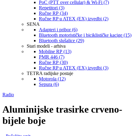
PoC (PTT over cellular) & Wi-Fi (7)
Repetitori (3)
Ručne RP (34)
Ručne RP u ATEX (EX) izvedbi (2)
SENA
Adapteri i pribor (6)
Bluetooth motorističke i biciklističke kacige (15)
Bluetooth slušalice (29)
Stari modeli - arhiva
Mobilne RP (13)
PMR 446 (7)
Ručne RP (30)
Ručne RP u ATEX (EX) izvedbi (3)
TETRA radijske postaje
Motorola (12)
Sepura (6)
Radio
Aluminijske trasirke crveno-
bijele boje