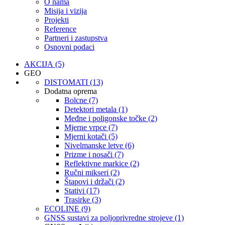
O nama
Misija i vizija
Projekti
Reference
Partneri i zastupstva
Osnovni podaci
AKCIJA (5)
GEO
DISTOMATI (13)
Dodatna oprema
Bolcne (7)
Detektori metala (1)
Međne i poligonske točke (2)
Mjerne vrpce (7)
Mjerni kotači (5)
Nivelmanske letve (6)
Prizme i nosači (7)
Reflektivne markice (2)
Ručni mikseri (2)
Štapovi i držači (2)
Stativi (17)
Trasirke (3)
ECOLINE (9)
GNSS sustavi za poljoprivredne strojeve (1)