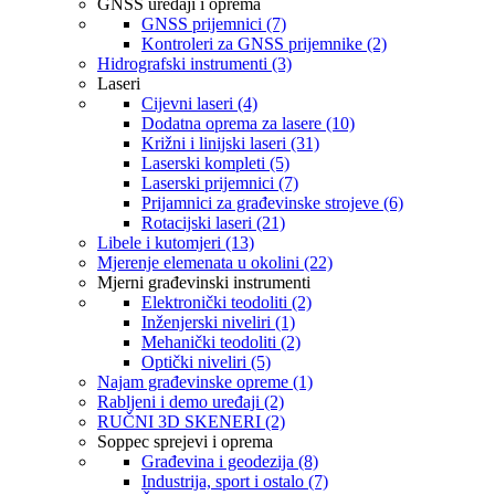
GNSS uređaji i oprema
GNSS prijemnici (7)
Kontroleri za GNSS prijemnike (2)
Hidrografski instrumenti (3)
Laseri
Cijevni laseri (4)
Dodatna oprema za lasere (10)
Križni i linijski laseri (31)
Laserski kompleti (5)
Laserski prijemnici (7)
Prijamnici za građevinske strojeve (6)
Rotacijski laseri (21)
Libele i kutomjeri (13)
Mjerenje elemenata u okolini (22)
Mjerni građevinski instrumenti
Elektronički teodoliti (2)
Inženjerski niveliri (1)
Mehanički teodoliti (2)
Optički niveliri (5)
Najam građevinske opreme (1)
Rabljeni i demo uređaji (2)
RUČNI 3D SKENERI (2)
Soppec sprejevi i oprema
Građevina i geodezija (8)
Industrija, sport i ostalo (7)