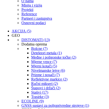
O nama
Misija i vizija
Projekti
Reference
Partneri i zastupstva
Osnovni podaci
AKCIJA (5)
GEO
DISTOMATI (13)
Dodatna oprema
Bolcne (7)
Detektori metala (1)
Međne i poligonske točke (2)
Mjerne vrpce (7)
Mjerni kotači (5)
Nivelmanske letve (6)
Prizme i nosači (7)
Reflektivne markice (2)
Ručni mikseri (2)
Štapovi i držači (2)
Stativi (17)
Trasirke (3)
ECOLINE (9)
GNSS sustavi za poljoprivredne strojeve (1)