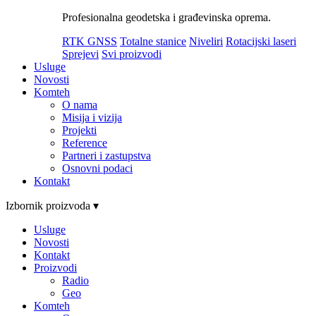
Profesionalna geodetska i građevinska oprema.
RTK GNSS
Totalne stanice
Niveliri
Rotacijski laseri
Sprejevi
Svi proizvodi
Usluge
Novosti
Komteh
O nama
Misija i vizija
Projekti
Reference
Partneri i zastupstva
Osnovni podaci
Kontakt
Izbornik proizvoda ▾
Usluge
Novosti
Kontakt
Proizvodi
Radio
Geo
Komteh