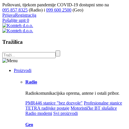
Poštovani, tijekom pandemije COVID-19 dostupni smo na
095 857 8325
(Radio) i
099 600 2500
(Geo)
Prijava
Registracija
Pošaljite upit
0
Tražilica
Proizvodi
Radio
Radiokomunikacijska oprema, antene i ostali pribor.
PMR446 stanice "bez dozvole"
Profesionalne stanice
TETRA radijske postaje
Motorističke BT slušalice
Radio modemi
Svi proizvodi
Geo