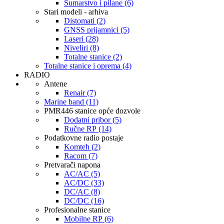
Šumarstvo i pilane (6)
Stari modeli - arhiva
Distomati (2)
GNSS prijamnici (5)
Laseri (28)
Niveliri (8)
Totalne stanice (2)
Totalne stanice i oprema (4)
RADIO
Antene
Renair (7)
Marine band (11)
PMR446 stanice opće dozvole
Dodatni pribor (5)
Ručne RP (14)
Podatkovne radio postaje
Komteh (2)
Racom (7)
Pretvarači napona
AC/AC (5)
AC/DC (33)
DC/AC (8)
DC/DC (16)
Profesionalne stanice
Mobilne RP (6)