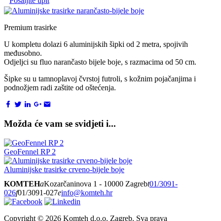
Pošaljite upit
Premium trasirke
U kompletu dolazi 6 aluminijskih šipki od 2 metra, spojivih
međusobno.
Odjeljci su fluo narančasto bijele boje, s razmacima od 50 cm.
Šipke su u tamnoplavoj čvrstoj futroli, s kožnim pojačanjima i
podnožjem radi zaštite od oštećenja.
Možda će vam se svidjeti i...
GeoFennel RP 2
Aluminijske trasirke crveno-bijele boje
KOMTEH
a
Kozarčaninova 1 - 10000 Zagreb
t
01/3091-
026
f
01/3091-027
e
info@komteh.hr
Copyright ©
2026 Komteh d.o.o. Zagreb. Sva prava