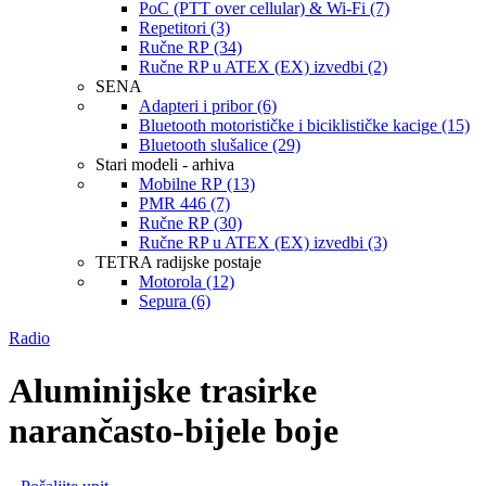
PoC (PTT over cellular) & Wi-Fi (7)
Repetitori (3)
Ručne RP (34)
Ručne RP u ATEX (EX) izvedbi (2)
SENA
Adapteri i pribor (6)
Bluetooth motorističke i biciklističke kacige (15)
Bluetooth slušalice (29)
Stari modeli - arhiva
Mobilne RP (13)
PMR 446 (7)
Ručne RP (30)
Ručne RP u ATEX (EX) izvedbi (3)
TETRA radijske postaje
Motorola (12)
Sepura (6)
Radio
Aluminijske trasirke
narančasto-bijele boje