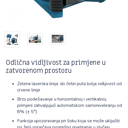
Odlična vidljivost za primjene u
zatvorenom prostoru
Zelena laserska linija: do četiri puta bolja vidljivost od
crvene linije
Brzo podešavanje u horizontalnoj i vertikalnoj
primjeni zahvaljujući automatskom samoniveliranju od
8% (± 5°)
Funkcija upozoravanja pri šoku koja se može uključiti
po želji sprječava pogrešno niveliranje u slučaju