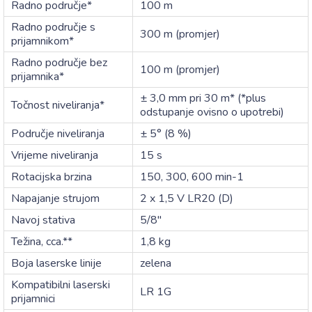
Radno područje*
100 m
Radno područje s
300 m (promjer)
prijamnikom*
Radno područje bez
100 m (promjer)
prijamnika*
± 3,0 mm pri 30 m* (*plus
Točnost niveliranja*
odstupanje ovisno o upotrebi)
Područje niveliranja
± 5° (8 %)
Vrijeme niveliranja
15 s
Rotacijska brzina
150, 300, 600 min-1
Napajanje strujom
2 x 1,5 V LR20 (D)
Navoj stativa
5/8"
Težina, cca.**
1,8 kg
Boja laserske linije
zelena
Kompatibilni laserski
LR 1G
prijamnici