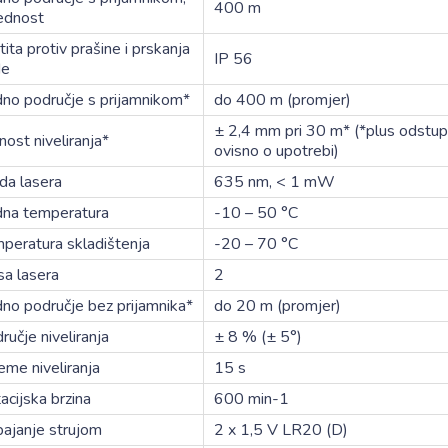
400 m
jednost
tita protiv prašine i prskanja
IP 56
de
no područje s prijamnikom*
do 400 m (promjer)
± 2,4 mm pri 30 m* (*plus odstup
nost niveliranja*
ovisno o upotrebi)
da lasera
635 nm, < 1 mW
na temperatura
-10 – 50 °C
peratura skladištenja
-20 – 70 °C
sa lasera
2
no područje bez prijamnika*
do 20 m (promjer)
ručje niveliranja
± 8 % (± 5°)
jeme niveliranja
15 s
acijska brzina
600 min-1
ajanje strujom
2 x 1,5 V LR20 (D)