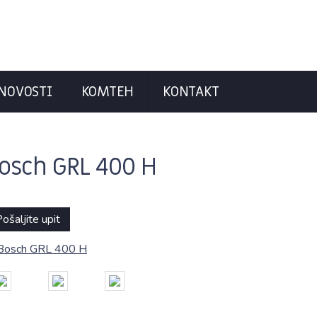
NOVOSTI
KOMTEH
KONTAKT
osch GRL 400 H
ošaljite upit