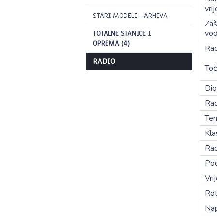
vri
STARI MODELI - ARHIVA
Zaš
vo
TOTALNE STANICE I
OPREMA (4)
Rad
RADIO
Toč
Dio
Rad
Tem
Kla
Rad
Pod
Vri
Rot
Nap