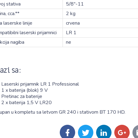
oj stativa
5/8"-11
ina, cca.**
2 kg
a laserske linije
crvena
patibilni laserski prijamnici
LR 1
kcija nagiba
ne
azi sa:
Laserski prijamnik LR 1 Professional
1 x baterija (blok) 9 V
Pretinac za baterije
2 x baterija 1,5 V LR20
upan u kompletu sa letvom GR 240 i stativom BT 170 HD.