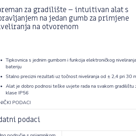
preman za gradilište – intuitivan alat s
pravljanjem na jedan gumb za primjene
iveliranja na otvorenom
Tipkovnica s jednim gumbom i funkcija elektroničkog niveliranj
bateriju
Stalno precizni rezultati uz točnost niveliranja od ± 2,4 pri 3
Alat je dobro podnosi teške uvjete rada na svakom gradilištu za
klase IP56
NIČKI PODACI
datni podaci
no područje s prijamnikom,