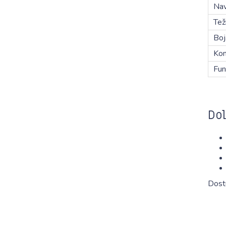
Nav
Tež
Boj
Kom
Fun
Dol
Dost