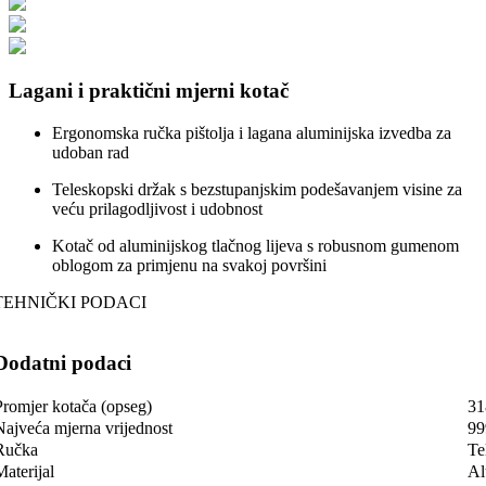
Lagani i praktični mjerni kotač
Ergonomska ručka pištolja i lagana aluminijska izvedba za
udoban rad
Teleskopski držak s bezstupanjskim podešavanjem visine za
veću prilagodljivost i udobnost
Kotač od aluminijskog tlačnog lijeva s robusnom gumenom
oblogom za primjenu na svakoj površini
TEHNIČKI PODACI
Dodatni podaci
Promjer kotača (opseg)
31
Najveća mjerna vrijednost
99
Ručka
Te
Materijal
Al