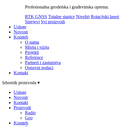
Profesionalna geodetska i građevinska oprema.
RTK GNSS
Totalne stanice
Niveliri
Rotacijski laseri
Sprejevi
Svi proizvodi
Usluge
Novosti
Komteh
O nama
Misija i vizija
Projekti
Reference
Partneri i zastupstva
Osnovni podaci
Kontakt
Izbornik proizvoda ▾
Usluge
Novosti
Kontakt
Proizvodi
Radio
Geo
Komteh