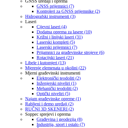
GNSS uređaji i oprema
GNSS prijemnici (7)
Kontroleri za GNSS prijemnike (2)
Hidrografski instrumenti (3)
Laseri
Cijevni laseri (4)
Dodatna oprema za lasere (10)
Križni i linijski laseri (31)
Laserski kompleti (5)
Laserski prijemnici (7)
Prijamnici za građevinske strojeve (6)
Rotacijski laseri (21)
Libele i kutomjeri (13)
Mjerenje elemenata u okolini (22)
Mjerni građevinski instrumenti
Elektronički teodoliti (2)
Inženjerski niveliri (1)
Mehanički teodoliti (2)
Optički niveliri (5)
Najam građevinske opreme (1)
Rabljeni i demo uređaji (2)
RUČNI 3D SKENERI (2)
Soppec sprejevi i oprema
Građevina i geodezija (8)
Industrija, sport i ostalo (7)