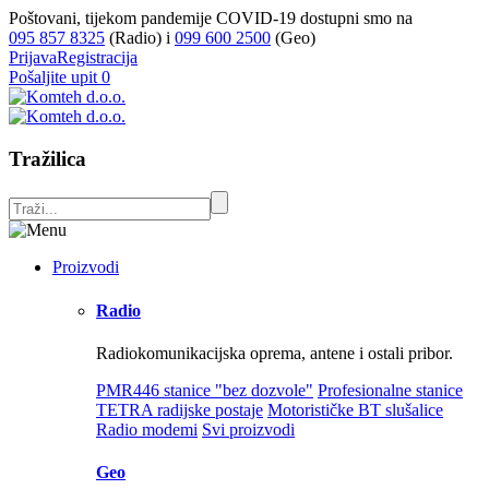
Poštovani, tijekom pandemije COVID-19 dostupni smo na
095 857 8325
(Radio) i
099 600 2500
(Geo)
Prijava
Registracija
Pošaljite upit
0
Tražilica
Proizvodi
Radio
Radiokomunikacijska oprema, antene i ostali pribor.
PMR446 stanice "bez dozvole"
Profesionalne stanice
TETRA radijske postaje
Motorističke BT slušalice
Radio modemi
Svi proizvodi
Geo