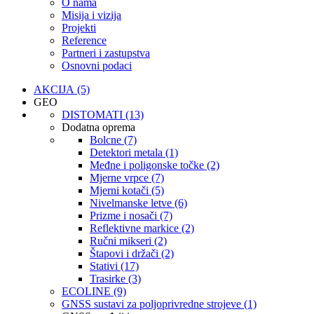
O nama
Misija i vizija
Projekti
Reference
Partneri i zastupstva
Osnovni podaci
AKCIJA (5)
GEO
DISTOMATI (13)
Dodatna oprema
Bolcne (7)
Detektori metala (1)
Međne i poligonske točke (2)
Mjerne vrpce (7)
Mjerni kotači (5)
Nivelmanske letve (6)
Prizme i nosači (7)
Reflektivne markice (2)
Ručni mikseri (2)
Štapovi i držači (2)
Stativi (17)
Trasirke (3)
ECOLINE (9)
GNSS sustavi za poljoprivredne strojeve (1)