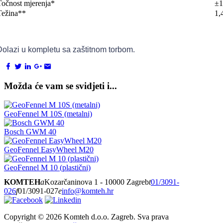
Točnost mjerenja*
±1
Težina**
1,
Dolazi u kompletu sa zaštitnom torbom.
Možda će vam se svidjeti i...
GeoFennel M 10S (metalni)
Bosch GWM 40
GeoFennel EasyWheel M20
GeoFennel M 10 (plastični)
KOMTEH
a
Kozarčaninova 1 - 10000 Zagreb
t
01/3091-
026
f
01/3091-027
e
info@komteh.hr
Copyright ©
2026 Komteh d.o.o. Zagreb. Sva prava