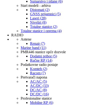
Šumarstvo i pilane (6)
Stari modeli - arhiva
Distomati (2)
GNSS prijamnici (5)
Laseri (28)
Niveliri (8)
Totalne stanice (2)
Totalne stanice i oprema (4)
RADIO
Antene
Renair (7)
Marine band (11)
PMR446 stanice opće dozvole
Dodatni pribor (5)
Ručne RP (14)
Podatkovne radio postaje
Komteh (2)
Racom (7)
Pretvarači napona
AC/AC (5)
AC/DC (33)
DC/AC (8)
DC/DC (16)
Profesionalne stanice
Mobilne RP (6)