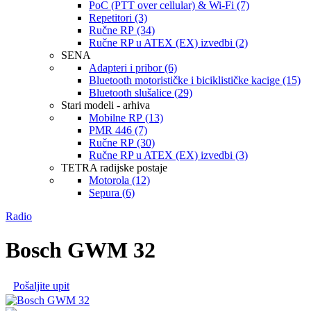
PoC (PTT over cellular) & Wi-Fi (7)
Repetitori (3)
Ručne RP (34)
Ručne RP u ATEX (EX) izvedbi (2)
SENA
Adapteri i pribor (6)
Bluetooth motorističke i biciklističke kacige (15)
Bluetooth slušalice (29)
Stari modeli - arhiva
Mobilne RP (13)
PMR 446 (7)
Ručne RP (30)
Ručne RP u ATEX (EX) izvedbi (3)
TETRA radijske postaje
Motorola (12)
Sepura (6)
Radio
Bosch GWM 32
Pošaljite upit