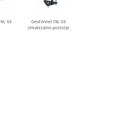
FKL-55
GeoFennel FKL-55
N
Univerzalno postolje