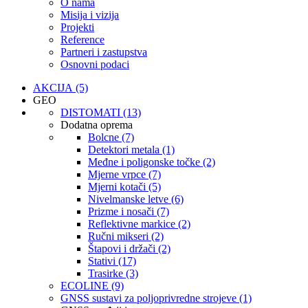
O nama
Misija i vizija
Projekti
Reference
Partneri i zastupstva
Osnovni podaci
AKCIJA (5)
GEO
DISTOMATI (13)
Dodatna oprema
Bolcne (7)
Detektori metala (1)
Međne i poligonske točke (2)
Mjerne vrpce (7)
Mjerni kotači (5)
Nivelmanske letve (6)
Prizme i nosači (7)
Reflektivne markice (2)
Ručni mikseri (2)
Štapovi i držači (2)
Stativi (17)
Trasirke (3)
ECOLINE (9)
GNSS sustavi za poljoprivredne strojeve (1)