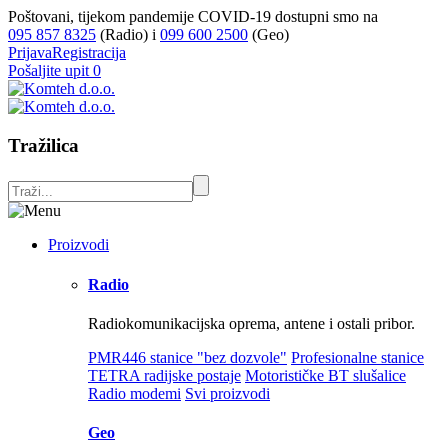
Poštovani, tijekom pandemije COVID-19 dostupni smo na
095 857 8325
(Radio) i
099 600 2500
(Geo)
Prijava
Registracija
Pošaljite upit
0
Tražilica
Proizvodi
Radio
Radiokomunikacijska oprema, antene i ostali pribor.
PMR446 stanice "bez dozvole"
Profesionalne stanice
TETRA radijske postaje
Motorističke BT slušalice
Radio modemi
Svi proizvodi
Geo