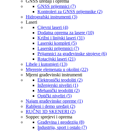
GNSS uređaji i oprema
GNSS prijemnici (7)
Kontroleri za GNSS prijemnike (2)
Hidrografski instrumenti (3)
Laseri
Cijevni laseri (4)
Dodatna oprema za lasere (10)
Križni i linijski laseri (31)
Laserski kompleti (5)
Laserski prijemnici (7)
Prijamnici za građevinske strojeve (6)
Rotacijski laseri (21)
Libele i kutomjeri (13)
Mjerenje elemenata u okolini (22)
Mjerni građevinski instrumenti
Elektronički teodoliti (2)
Inženjerski niveliri (1)
Mehanički teodoliti (2)
Optički niveliri (5)
Najam građevinske opreme (1)
Rabljeni i demo uređaji (2)
RUČNI 3D SKENERI (2)
Soppec sprejevi i oprema
Građevina i geodezija (8)
Industrija, sport i ostalo (7)