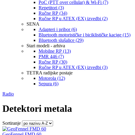
PoC (PTT over cellular) & Wi-Fi (7)
Repetitori (3)
Ručne RP (34)
Ručne RP u ATEX (EX) izvedbi (2)
SENA
Adapteri i pribor (6)
Bluetooth motorističke i biciklističke kacige (15)
Bluetooth slušalice (29)
Stari modeli - arhiva
Mobilne RP (13)
PMR 446 (7)
Ručne RP (30)
Ručne RP u ATEX (EX) izvedbi (3)
TETRA radijske postaje
Motorola (12)
Sepura (6)
Radio
Detektori metala
Sortiranje
GeoFennel FMD 60