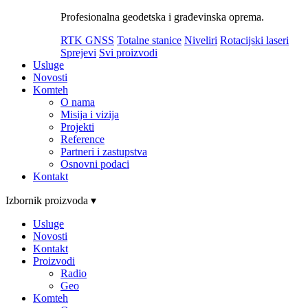
Profesionalna geodetska i građevinska oprema.
RTK GNSS
Totalne stanice
Niveliri
Rotacijski laseri
Sprejevi
Svi proizvodi
Usluge
Novosti
Komteh
O nama
Misija i vizija
Projekti
Reference
Partneri i zastupstva
Osnovni podaci
Kontakt
Izbornik proizvoda ▾
Usluge
Novosti
Kontakt
Proizvodi
Radio
Geo
Komteh