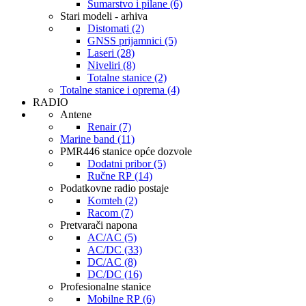
Šumarstvo i pilane (6)
Stari modeli - arhiva
Distomati (2)
GNSS prijamnici (5)
Laseri (28)
Niveliri (8)
Totalne stanice (2)
Totalne stanice i oprema (4)
RADIO
Antene
Renair (7)
Marine band (11)
PMR446 stanice opće dozvole
Dodatni pribor (5)
Ručne RP (14)
Podatkovne radio postaje
Komteh (2)
Racom (7)
Pretvarači napona
AC/AC (5)
AC/DC (33)
DC/AC (8)
DC/DC (16)
Profesionalne stanice
Mobilne RP (6)