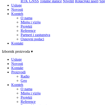
RTK GNSS
Totalne stanice
Niveliri
Rotacijski laseri
Spr
Usluge
Novosti
Komteh
O nama
Misija i vizija
Projekti
Reference
Partneri i zastupstva
Osnovni podaci
Kontakt
Izbornik proizvoda ▾
Usluge
Novosti
Kontakt
Proizvodi
Radio
Geo
Komteh
O nama
Misija i vizija
Projekti
Reference