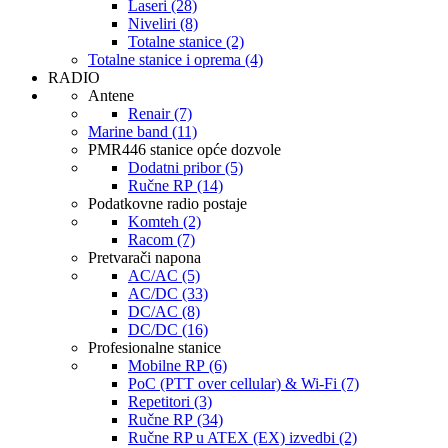
Laseri (28)
Niveliri (8)
Totalne stanice (2)
Totalne stanice i oprema (4)
RADIO
Antene
Renair (7)
Marine band (11)
PMR446 stanice opće dozvole
Dodatni pribor (5)
Ručne RP (14)
Podatkovne radio postaje
Komteh (2)
Racom (7)
Pretvarači napona
AC/AC (5)
AC/DC (33)
DC/AC (8)
DC/DC (16)
Profesionalne stanice
Mobilne RP (6)
PoC (PTT over cellular) & Wi-Fi (7)
Repetitori (3)
Ručne RP (34)
Ručne RP u ATEX (EX) izvedbi (2)