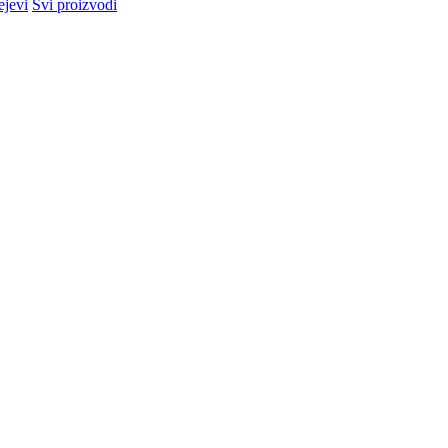
ejevi
Svi proizvodi