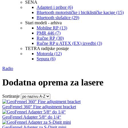
SENA
Adapteri i pribor (6)
Bluetooth motorističke i biciklističke kacige (15)
Bluetooth slušalice (29)
Stari modeli - arhiva
Mobilne RP (13)
PMR 446 (7)
Ručne RP (30)
Ručne RP u ATEX (EX) izvedbi (3)
TETRA radijske postaje
Motorola (12)
Sepura (6)
Radio
Dodatna oprema za lasere
Sortiranje
GeoFennel 360° Fine adjustment bracket
GeoFennel Adapter 5/8“ do 1/4“
GeoFennel Adapter za S-Digit mini