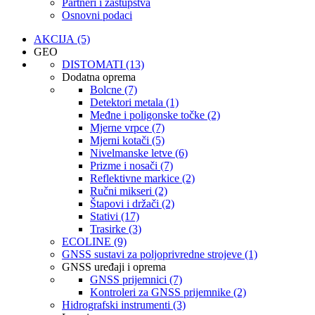
Partneri i zastupstva
Osnovni podaci
AKCIJA (5)
GEO
DISTOMATI (13)
Dodatna oprema
Bolcne (7)
Detektori metala (1)
Međne i poligonske točke (2)
Mjerne vrpce (7)
Mjerni kotači (5)
Nivelmanske letve (6)
Prizme i nosači (7)
Reflektivne markice (2)
Ručni mikseri (2)
Štapovi i držači (2)
Stativi (17)
Trasirke (3)
ECOLINE (9)
GNSS sustavi za poljoprivredne strojeve (1)
GNSS uređaji i oprema
GNSS prijemnici (7)
Kontroleri za GNSS prijemnike (2)
Hidrografski instrumenti (3)