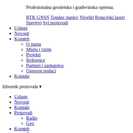
Profesionalna geodetska i građevinska oprema.
RTK GNSS
Totalne stanice
Niveliri
Rotacijski laseri
Sprejevi
Svi proizvodi
Usluge
Novosti
Komteh
O nama
Misija i vizija
Projekti
Reference
Partneri i zastupstva
Osnovni podaci
Kontakt
Izbornik proizvoda ▾
Usluge
Novosti
Kontakt
Proizvodi
Radio
Geo
Komteh