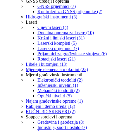
GNSS uređaji i oprema
GNSS prijemnici (7)
Kontroleri za GNSS prijemnike (2)
Hidrografski instrumenti (3)
Laseri
Cijevni laseri (4)
Dodatna oprema za lasere (10)
Križni i linijski laseri (31)
Laserski kompleti (5)
Laserski prijemnici (7)
Prijamnici za građevinske strojeve (6)
Rotacijski laseri (21)
Libele i kutomjeri (13)
Mjerenje elemenata u okolini (22)
Mjerni građevinski instrumenti
Elektronički teodoliti (2)
Inženjerski niveliri (1)
Mehanički teodoliti (2)
Optički niveliri (5)
Najam građevinske opreme (1)
Rabljeni i demo uređaji (2)
RUČNI 3D SKENERI (2)
Soppec sprejevi i oprema
Građevina i geodezija (8)
Industrija, sport i ostalo (7)