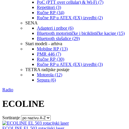
PoC (PTT over cellular) & Wi-Fi (7)
Repetitori (3)
Ručne RP (34)
Ručne RP u ATEX (EX) izvedbi (2)
SENA
Adapteri i pribor (6)
Bluetooth motorističke i biciklističke kacige (15)
Bluetooth slušalice (29)
Stari modeli - arhiva
Mobilne RP (13)
PMR 446 (7)
Ručne RP (30)
Ručne RP u ATEX (EX) izvedbi (3)
TETRA radijske postaje
Motorola (12)
Sepura (6)
Radio
ECOLINE
Sortiranje
ECOLINE EL 503 rotacijski laser