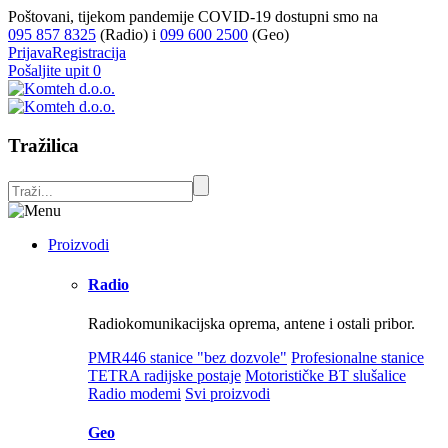
Poštovani, tijekom pandemije COVID-19 dostupni smo na
095 857 8325
(Radio) i
099 600 2500
(Geo)
Prijava
Registracija
Pošaljite upit
0
Tražilica
Proizvodi
Radio
Radiokomunikacijska oprema, antene i ostali pribor.
PMR446 stanice "bez dozvole"
Profesionalne stanice
TETRA radijske postaje
Motorističke BT slušalice
Radio modemi
Svi proizvodi
Geo