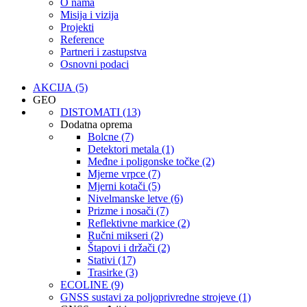
O nama
Misija i vizija
Projekti
Reference
Partneri i zastupstva
Osnovni podaci
AKCIJA (5)
GEO
DISTOMATI (13)
Dodatna oprema
Bolcne (7)
Detektori metala (1)
Međne i poligonske točke (2)
Mjerne vrpce (7)
Mjerni kotači (5)
Nivelmanske letve (6)
Prizme i nosači (7)
Reflektivne markice (2)
Ručni mikseri (2)
Štapovi i držači (2)
Stativi (17)
Trasirke (3)
ECOLINE (9)
GNSS sustavi za poljoprivredne strojeve (1)