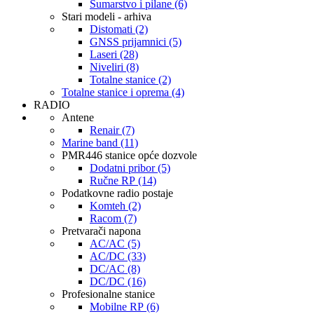
Šumarstvo i pilane (6)
Stari modeli - arhiva
Distomati (2)
GNSS prijamnici (5)
Laseri (28)
Niveliri (8)
Totalne stanice (2)
Totalne stanice i oprema (4)
RADIO
Antene
Renair (7)
Marine band (11)
PMR446 stanice opće dozvole
Dodatni pribor (5)
Ručne RP (14)
Podatkovne radio postaje
Komteh (2)
Racom (7)
Pretvarači napona
AC/AC (5)
AC/DC (33)
DC/AC (8)
DC/DC (16)
Profesionalne stanice
Mobilne RP (6)