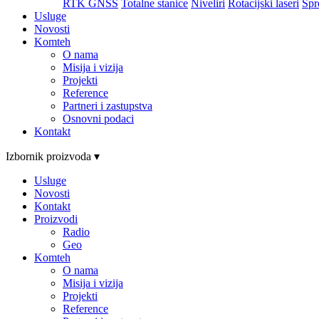
RTK GNSS
Totalne stanice
Niveliri
Rotacijski laseri
Spr
Usluge
Novosti
Komteh
O nama
Misija i vizija
Projekti
Reference
Partneri i zastupstva
Osnovni podaci
Kontakt
Izbornik proizvoda ▾
Usluge
Novosti
Kontakt
Proizvodi
Radio
Geo
Komteh
O nama
Misija i vizija
Projekti
Reference