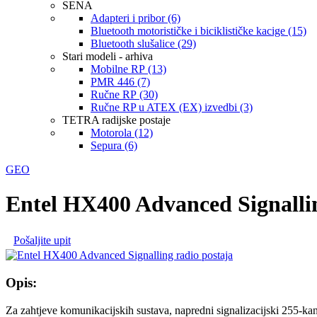
SENA
Adapteri i pribor (6)
Bluetooth motorističke i biciklističke kacige (15)
Bluetooth slušalice (29)
Stari modeli - arhiva
Mobilne RP (13)
PMR 446 (7)
Ručne RP (30)
Ručne RP u ATEX (EX) izvedbi (3)
TETRA radijske postaje
Motorola (12)
Sepura (6)
GEO
Entel HX400 Advanced Signallin
Pošaljite upit
Opis:
Za zahtjeve komunikacijskih sustava, napredni signalizacijski 255-