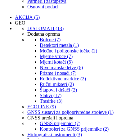
Partneri i zastupstva
Osnovni podaci
AKCIJA (5)
GEO
DISTOMATI (13)
Dodatna oprema
Bolcne (7)
Detektori metala (1)
Međne i poligonske točke (2)
Mjerne vrpce (7)
Mjerni kotači (5)
Nivelmanske letve (6)
Prizme i nosači (7)
Reflektivne markice (2)
Ručni mikseri (2)
Štapovi i držači (2)
Stativi (17)
Trasirke (3)
ECOLINE (9)
GNSS sustavi za poljoprivredne strojeve (1)
GNSS uređaji i oprema
GNSS prijemnici (7)
Kontroleri za GNSS prijemnike (2)
Hidrografski instrumenti (3)