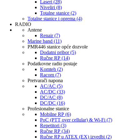
Laseri (28)
Niveliri (8)
Totalne stanice (2)
Totalne stanice i oprema (4)
RADIO
Antene
Renair (7)
Marine band (11)
PMR446 stanice opće dozvole
Dodatni pribor (5)
Ručne RP (14)
Podatkovne radio postaje
Komteh (2)
Racom (7)
Pretvarači napona
AC/AC (5)
AC/DC (33)
DC/AC (8)
DC/DC (16)
Profesionalne stanice
Mobilne RP (6)
PoC (PTT over cellular) & Wi-Fi (7)
Repetitori (3)
Ručne RP (34)
Ručne RP u ATEX (EX) izvedbi (2)