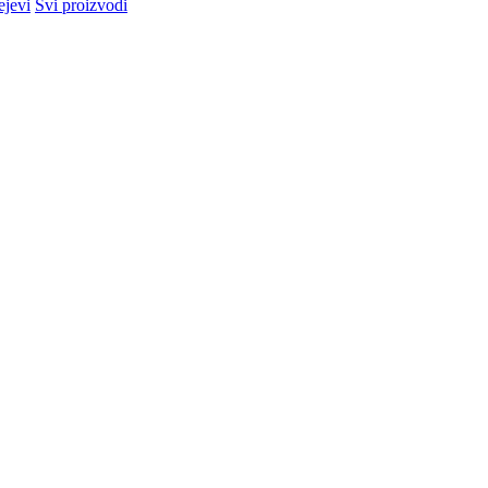
ejevi
Svi proizvodi