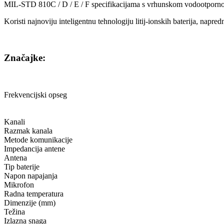
MIL-STD 810C / D / E / F specifikacijama s vrhunskom vodootporno
Koristi najnoviju inteligentnu tehnologiju litij-ionskih baterija, napred
Značajke:
Frekvencijski opseg
Kanali
Razmak kanala
Metode komunikacije
Impedancija antene
Antena
Tip baterije
Napon napajanja
Mikrofon
Radna temperatura
Dimenzije (mm)
Težina
Izlazna snaga