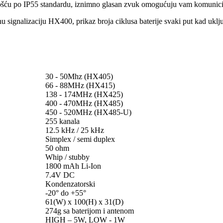
šću po IP55 standardu, iznimno glasan zvuk omogućuju vam komunicira
nu signalizaciju HX400, prikaz broja ciklusa baterije svaki put kad uključ
30 - 50Mhz (HX405)
66 - 88MHz (HX415)
138 - 174MHz (HX425)
400 - 470MHz (HX485)
450 - 520MHz (HX485-U)
255 kanala
12.5 kHz / 25 kHz
Simplex / semi duplex
50 ohm
Whip / stubby
1800 mAh Li-Ion
7.4V DC
Kondenzatorski
-20° do +55°
61(W) x 100(H) x 31(D)
274g sa baterijom i antenom
HIGH – 5W, LOW - 1W