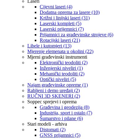
Laseri
Cijevni laseri (4)
Dodatna oprema za lasere (10)
Križni i linijski laseri (31)
Laserski kompleti (5)
Laserski prijemnici (7)
Prijamnici za građevinske strojeve (6)
Rotacijski laseri (21)
Libele i kutomjeri (13)
Mjerenje elemenata u okolini (22)
Mjerni građevinski instrumenti
Elektronički teodoliti (2)
Inženjerski niveliri (1)
Mehanički teodoliti (2)
Optički niveliri (5)
Najam građevinske opreme (1)
Rabljeni i demo uređaji (2)
RUČNI 3D SKENERI (2)
Soppec sprejevi i oprema
Građevina i geodezija (8)
Industrija, sport i ostalo (7)
Šumarstvo i pilane (6)
Stari modeli - arhiva
Distomati (2)
GNSS prijamnici (5)