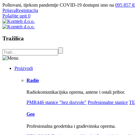
Poštovani, tijekom pandemije COVID-19 dostupni smo na
095 857 8
Prijava
Registracija
Pošaljite upit
0
Tražilica
Proizvodi
Radio
Radiokomunikacijska oprema, antene i ostali pribor.
PMR446 stanice "bez dozvole"
Profesionalne stanice
TE
Geo
Profesionalna geodetska i građevinska oprema.