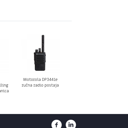
Motorola DP3441e
lling
ručna radio postaja
anica