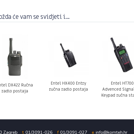
žda će vam se svidjeti i...
Entel HX400 Entry
Entel HT700
ntel DX422 Ručna
ručna radio postaja
Advenced Signa
radio postaja
Keypad ručna st
00 Zagreb
t
01/3091-026
f
01/3091-027
e
info@komteh.hr