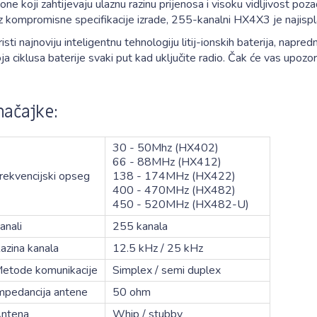
one koji zahtijevaju ulaznu razinu prijenosa i visoku vidljivost poz
 kompromisne specifikacije izrade, 255-kanalni HX4X3 je najisplat
isti najnoviju inteligentnu tehnologiju litij-ionskih baterija, napre
ja ciklusa baterije svaki put kad uključite radio. Čak će vas upozorit
načajke:
30 - 50Mhz (HX402)
66 - 88MHz (HX412)
rekvencijski opseg
138 - 174MHz (HX422)
400 - 470MHz (HX482)
450 - 520MHz (HX482-U)
anali
255 kanala
azina kanala
12.5 kHz / 25 kHz
etode komunikacije
Simplex / semi duplex
mpedancija antene
50 ohm
ntena
Whip / stubby