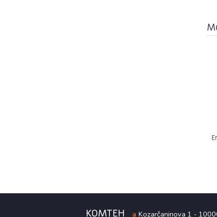
Mo
E
KOMTEH
a
Kozarčaninova 1 - 100