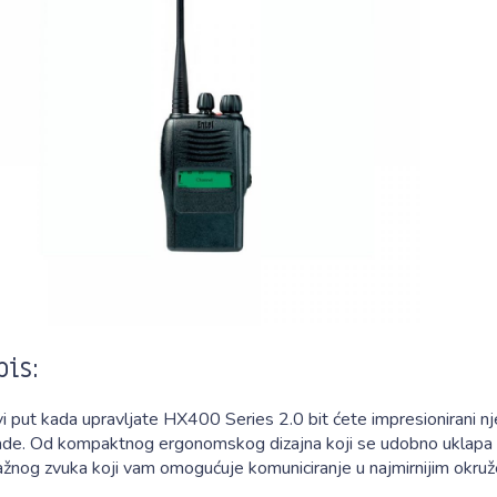
pis:
vi put kada upravljate HX400 Series 2.0 bit ćete impresionirani
rade. Od kompaktnog ergonomskog dizajna koji se udobno uklapa u
ažnog zvuka koji vam omogućuje komuniciranje u najmirnijim okruž