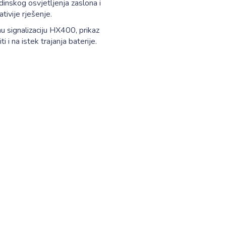
adinskog osvjetljenja zaslona i
ivije rješenje.
dnu signalizaciju HX400, prikaz
i i na istek trajanja baterije.