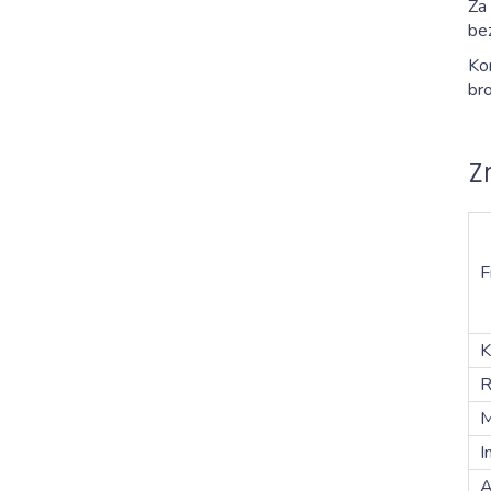
Za 
bez
Kor
bro
Z
F
K
R
M
I
A