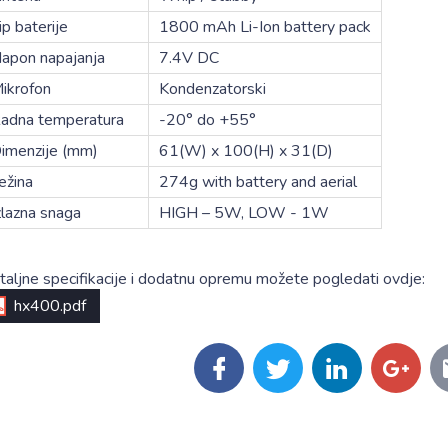
ip baterije
1800 mAh Li-Ion battery pack
apon napajanja
7.4V DC
ikrofon
Kondenzatorski
adna temperatura
-20° do +55°
imenzije (mm)
61(W) x 100(H) x 31(D)
ežina
274g with battery and aerial
zlazna snaga
HIGH – 5W, LOW - 1W
taljne specifikacije i dodatnu opremu možete pogledati ovdje:
hx400.pdf