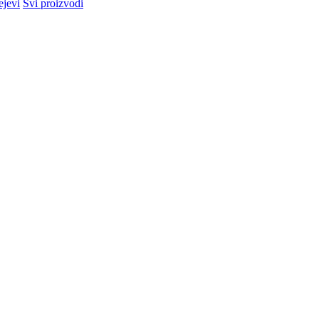
ejevi
Svi proizvodi