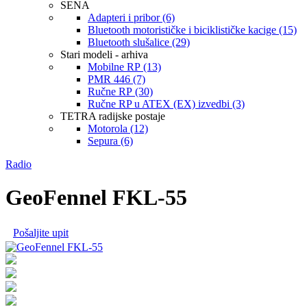
SENA
Adapteri i pribor (6)
Bluetooth motorističke i biciklističke kacige (15)
Bluetooth slušalice (29)
Stari modeli - arhiva
Mobilne RP (13)
PMR 446 (7)
Ručne RP (30)
Ručne RP u ATEX (EX) izvedbi (3)
TETRA radijske postaje
Motorola (12)
Sepura (6)
Radio
GeoFennel FKL-55
Pošaljite upit