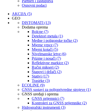
Partneri i zastupstva
Osnovni podaci
AKCIJA (5)
GEO
DISTOMATI (13)
Dodatna oprema
Bolcne (7)
Detektori metala (1)
Međne i poligonske točke (2)
Mjerne vrpce (7)
Mjerni kotači (5)
Nivelmanske letve (6)
Prizme i nosači (7)
Reflektivne markice (2)
Ručni mikseri (2)
Štapovi i držači (2)
Stativi (17)
Trasirke (3)
ECOLINE (9)
GNSS sustavi za poljoprivredne strojeve (1)
GNSS uređaji i oprema
GNSS prijemnici (7)
Kontroleri za GNSS prijemnike (2)
Hidrografski instrumenti (3)