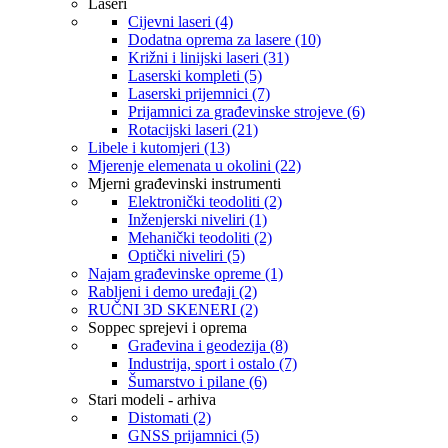
Laseri
Cijevni laseri (4)
Dodatna oprema za lasere (10)
Križni i linijski laseri (31)
Laserski kompleti (5)
Laserski prijemnici (7)
Prijamnici za građevinske strojeve (6)
Rotacijski laseri (21)
Libele i kutomjeri (13)
Mjerenje elemenata u okolini (22)
Mjerni građevinski instrumenti
Elektronički teodoliti (2)
Inženjerski niveliri (1)
Mehanički teodoliti (2)
Optički niveliri (5)
Najam građevinske opreme (1)
Rabljeni i demo uređaji (2)
RUČNI 3D SKENERI (2)
Soppec sprejevi i oprema
Građevina i geodezija (8)
Industrija, sport i ostalo (7)
Šumarstvo i pilane (6)
Stari modeli - arhiva
Distomati (2)
GNSS prijamnici (5)