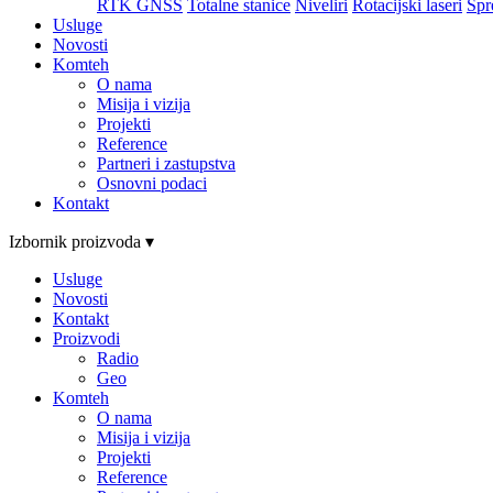
RTK GNSS
Totalne stanice
Niveliri
Rotacijski laseri
Spr
Usluge
Novosti
Komteh
O nama
Misija i vizija
Projekti
Reference
Partneri i zastupstva
Osnovni podaci
Kontakt
Izbornik proizvoda ▾
Usluge
Novosti
Kontakt
Proizvodi
Radio
Geo
Komteh
O nama
Misija i vizija
Projekti
Reference