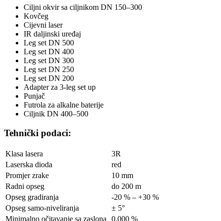
Ciljni okvir sa ciljnikom DN 150–300
Kovčeg
Cijevni laser
IR daljinski uređaj
Leg set DN 500
Leg set DN 400
Leg set DN 300
Leg set DN 250
Leg set DN 200
Adapter za 3-leg set up
Punjač
Futrola za alkalne baterije
Ciljnik DN 400–500
Tehnički podaci:
Klasa lasera
3R
Laserska dioda
red
Promjer zrake
10 mm
Radni opseg
do 200 m
Opseg gradiranja
-20 % – +30 %
Opseg samo-niveliranja
± 5°
Minimalno očitavanje sa zaslona
0,000 %