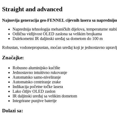
Straight and advanced
Najnovija generacija geo-FENNEL cijevnih lasera sa naprednijo
Naprednija tehnologija mehaničkih dijelova, temperaturne stabiln
Odlična vidljivost OLED zaslona sa velikim brojkama
Dalekometni IR daljinski uređaj sa dometom do 100 m
Robustan, vodonepropustan, moćan uređaj koji je jednostavno upravlj
Značajke:
Robusno aluminijsko kućište
Jednostavno intuitivno rukovanje
Automatsko samo-niveliranje
Automatsko centriranje zrake
Indikacija početne točke lasera
Lako ćitljiv OLED zaslon
IR daljinski uređaj sa velikim dometom
Integrirane punjive baterije
Dolazi sa: