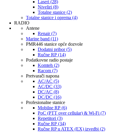
Laseri (28)
Niveliri (8)
Totalne stanice (2)
Totalne stanice i oprema (4)
RADIO
Antene
Renair (7)
Marine band (11)
PMR446 stanice opće dozvole
Dodatni pribor (5)
Ručne RP (14)
Podatkovne radio postaje
Komteh (2)
Racom (7)
Pretvarači napona
AC/AC (5)
AC/DC (33)
DC/AC (8)
DC/DC (16)
Profesionalne stanice
Mobilne RP (6)
PoC (PTT over cellular) & Wi-Fi (7)
Repetitori (3)
Ručne RP (34)
Ručne RP u ATEX (EX) izvedbi (2)