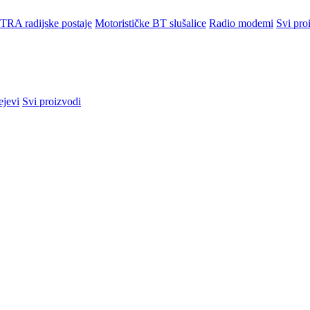
TRA radijske postaje
Motorističke BT slušalice
Radio modemi
Svi pro
ejevi
Svi proizvodi