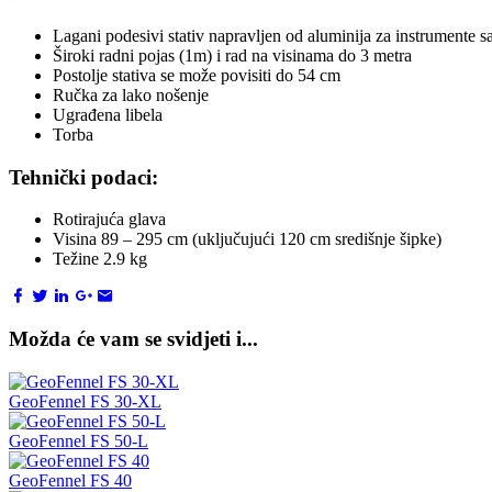
Lagani podesivi stativ napravljen od aluminija za instrumente 
Široki radni pojas (1m) i rad na visinama do 3 metra
Postolje stativa se može povisiti do 54 cm
Ručka za lako nošenje
Ugrađena libela
Torba
Tehnički podaci:
Rotirajuća glava
Visina 89 – 295 cm (uključujući 120 cm središnje šipke)
Težine 2.9 kg
Možda će vam se svidjeti i...
GeoFennel FS 30-XL
GeoFennel FS 50-L
GeoFennel FS 40