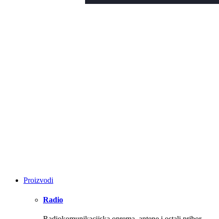
Proizvodi
Radio
Radiokomunikacijska oprema, antene i ostali pribor.