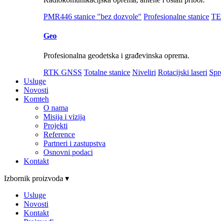
PMR446 stanice "bez dozvole"
Profesionalne stanice
TE
Geo
Profesionalna geodetska i građevinska oprema.
RTK GNSS
Totalne stanice
Niveliri
Rotacijski laseri
Spr
Usluge
Novosti
Komteh
O nama
Misija i vizija
Projekti
Reference
Partneri i zastupstva
Osnovni podaci
Kontakt
Izbornik proizvoda ▾
Usluge
Novosti
Kontakt