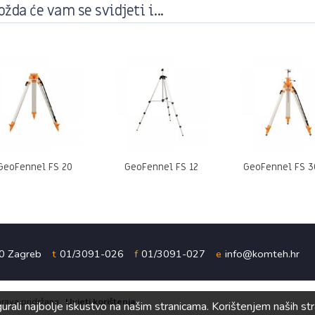
žda će vam se svidjeti i...
GeoFennel FS 20
GeoFennel FS 12
GeoFennel FS 
00 Zagreb
t
01/3091-026
f
01/3091-027
e
info@komteh.hr
prava pridržana.
Uvjeti korištenja
rali najbolje iskustvo na našim stranicama. Korištenjem naših stran