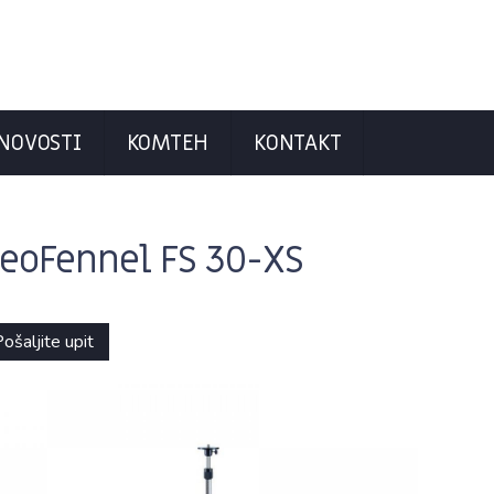
NOVOSTI
KOMTEH
KONTAKT
eoFennel FS 30-XS
ošaljite upit