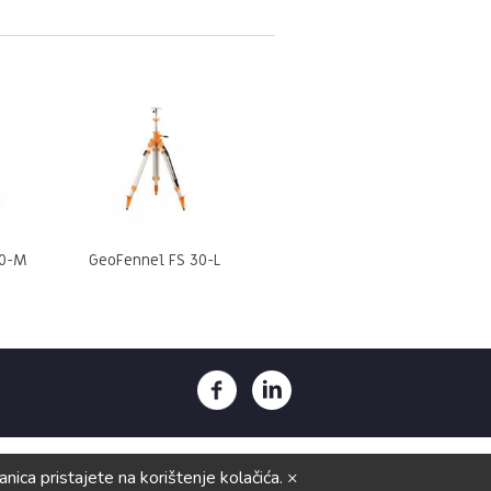
30-M
GeoFennel FS 30-L
ica pristajete na korištenje kolačića. ×