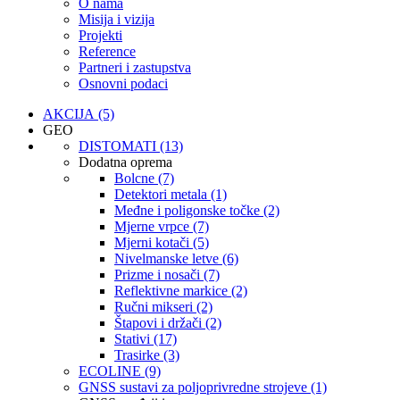
O nama
Misija i vizija
Projekti
Reference
Partneri i zastupstva
Osnovni podaci
AKCIJA (5)
GEO
DISTOMATI (13)
Dodatna oprema
Bolcne (7)
Detektori metala (1)
Međne i poligonske točke (2)
Mjerne vrpce (7)
Mjerni kotači (5)
Nivelmanske letve (6)
Prizme i nosači (7)
Reflektivne markice (2)
Ručni mikseri (2)
Štapovi i držači (2)
Stativi (17)
Trasirke (3)
ECOLINE (9)
GNSS sustavi za poljoprivredne strojeve (1)