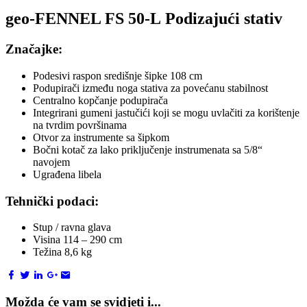
geo-FENNEL FS 50-L Podizajući stativ
Značajke:
Podesivi raspon središnje šipke 108 cm
Podupirači između noga stativa za povećanu stabilnost
Centralno kopčanje podupirača
Integrirani gumeni jastučići koji se mogu uvlačiti za korištenje
na tvrdim površinama
Otvor za instrumente sa šipkom
Bočni kotač za lako priključenje instrumenata sa 5/8“
navojem
Ugrađena libela
Tehnički podaci:
Stup / ravna glava
Visina 114 – 290 cm
Težina 8,6 kg
Možda će vam se svidjeti i...