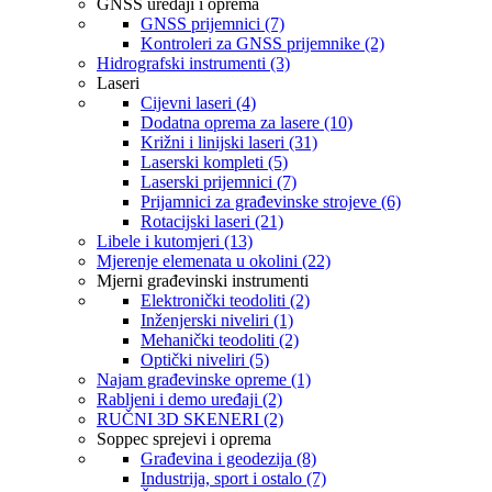
GNSS uređaji i oprema
GNSS prijemnici (7)
Kontroleri za GNSS prijemnike (2)
Hidrografski instrumenti (3)
Laseri
Cijevni laseri (4)
Dodatna oprema za lasere (10)
Križni i linijski laseri (31)
Laserski kompleti (5)
Laserski prijemnici (7)
Prijamnici za građevinske strojeve (6)
Rotacijski laseri (21)
Libele i kutomjeri (13)
Mjerenje elemenata u okolini (22)
Mjerni građevinski instrumenti
Elektronički teodoliti (2)
Inženjerski niveliri (1)
Mehanički teodoliti (2)
Optički niveliri (5)
Najam građevinske opreme (1)
Rabljeni i demo uređaji (2)
RUČNI 3D SKENERI (2)
Soppec sprejevi i oprema
Građevina i geodezija (8)
Industrija, sport i ostalo (7)