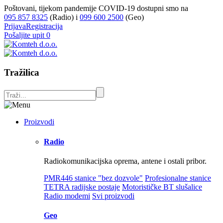
Poštovani, tijekom pandemije COVID-19 dostupni smo na
095 857 8325
(Radio) i
099 600 2500
(Geo)
Prijava
Registracija
Pošaljite upit
0
Tražilica
Proizvodi
Radio
Radiokomunikacijska oprema, antene i ostali pribor.
PMR446 stanice "bez dozvole"
Profesionalne stanice
TETRA radijske postaje
Motorističke BT slušalice
Radio modemi
Svi proizvodi
Geo