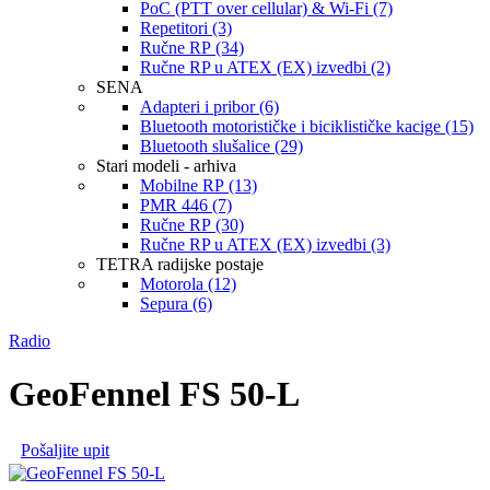
PoC (PTT over cellular) & Wi-Fi (7)
Repetitori (3)
Ručne RP (34)
Ručne RP u ATEX (EX) izvedbi (2)
SENA
Adapteri i pribor (6)
Bluetooth motorističke i biciklističke kacige (15)
Bluetooth slušalice (29)
Stari modeli - arhiva
Mobilne RP (13)
PMR 446 (7)
Ručne RP (30)
Ručne RP u ATEX (EX) izvedbi (3)
TETRA radijske postaje
Motorola (12)
Sepura (6)
Radio
GeoFennel FS 50-L
Pošaljite upit