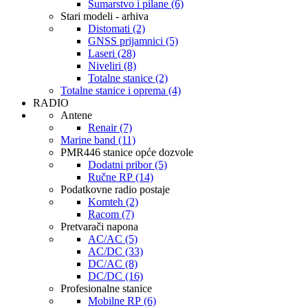
Šumarstvo i pilane (6)
Stari modeli - arhiva
Distomati (2)
GNSS prijamnici (5)
Laseri (28)
Niveliri (8)
Totalne stanice (2)
Totalne stanice i oprema (4)
RADIO
Antene
Renair (7)
Marine band (11)
PMR446 stanice opće dozvole
Dodatni pribor (5)
Ručne RP (14)
Podatkovne radio postaje
Komteh (2)
Racom (7)
Pretvarači napona
AC/AC (5)
AC/DC (33)
DC/AC (8)
DC/DC (16)
Profesionalne stanice
Mobilne RP (6)