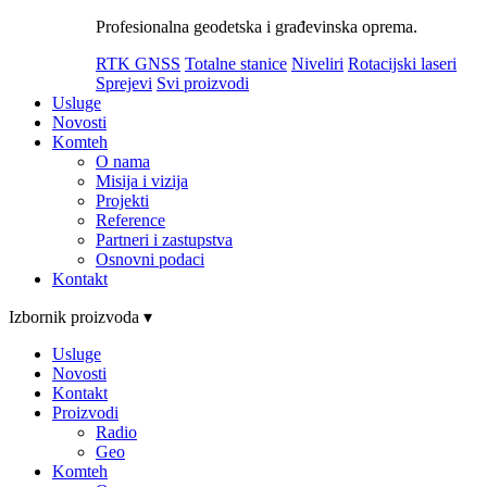
Profesionalna geodetska i građevinska oprema.
RTK GNSS
Totalne stanice
Niveliri
Rotacijski laseri
Sprejevi
Svi proizvodi
Usluge
Novosti
Komteh
O nama
Misija i vizija
Projekti
Reference
Partneri i zastupstva
Osnovni podaci
Kontakt
Izbornik proizvoda ▾
Usluge
Novosti
Kontakt
Proizvodi
Radio
Geo
Komteh