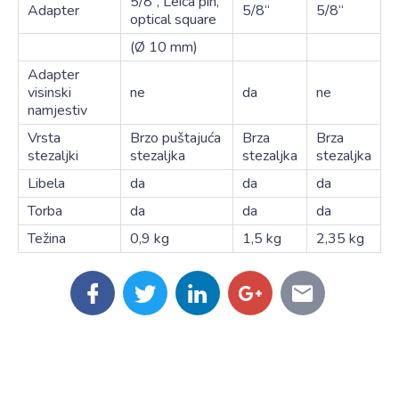
5/8“, Leica pin,
Adapter
5/8“
5/8“
optical square
(Ø 10 mm)
Adapter
visinski
ne
da
ne
namjestiv
Vrsta
Brzo puštajuća
Brza
Brza
stezaljki
stezaljka
stezaljka
stezaljka
Libela
da
da
da
Torba
da
da
da
Težina
0,9 kg
1,5 kg
2,35 kg