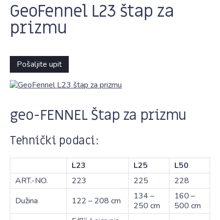
GeoFennel L23 štap za
prizmu
Pošaljite upit
geo-FENNEL Štap za prizmu
Tehnički podaci:
L23
L25
L50
ART.-NO.
223
225
228
134 –
160 –
Dužina
122 – 208 cm
250 cm
500 cm