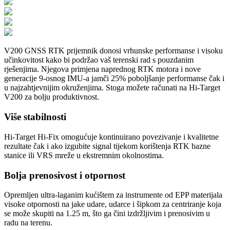
V200 GNSS RTK prijemnik donosi vrhunske performanse i visoku
učinkovitost kako bi podržao vaš terenski rad s pouzdanim
rješenjima. Njegova primjena naprednog RTK motora i nove
generacije 9-osnog IMU-a jamči 25% poboljšanje performanse čak i
u najzahtjevnijim okruženjima. Stoga možete računati na Hi-Target
V200 za bolju produktivnost.
Više stabilnosti
Hi-Target Hi-Fix omogućuje kontinuirano povezivanje i kvalitetne
rezultate čak i ako izgubite signal tijekom korištenja RTK bazne
stanice ili VRS mreže u ekstremnim okolnostima.
Bolja prenosivost i otpornost
Opremljen ultra-laganim kućištem za instrumente od EPP materijala
visoke otpornosti na jake udare, udarce i šipkom za centriranje koja
se može skupiti na 1.25 m, što ga čini izdržljivim i prenosivim u
radu na terenu.