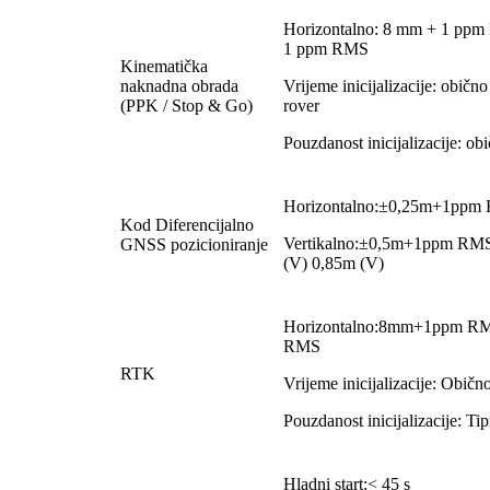
Horizontalno: 8 mm + 1 ppm 
1 ppm RMS
Kinematička
naknadna obrada
Vrijeme inicijalizacije: običn
(PPK / Stop & Go)
rover
Pouzdanost inicijalizacije: o
Horizontalno:±0,25m+1ppm
Kod Diferencijalno
Vertikalno:±0,5m+1ppm RMS
GNSS pozicioniranje
(V) 0,85m (V)
Horizontalno:8mm+1ppm RM
RMS
RTK
Vrijeme inicijalizacije: Običn
Pouzdanost inicijalizacije: T
Hladni start:< 45 s