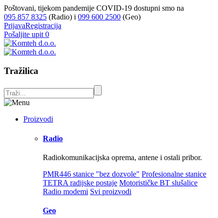
Poštovani, tijekom pandemije COVID-19 dostupni smo na
095 857 8325
(Radio) i
099 600 2500
(Geo)
Prijava
Registracija
Pošaljite upit
0
Tražilica
Proizvodi
Radio
Radiokomunikacijska oprema, antene i ostali pribor.
PMR446 stanice "bez dozvole"
Profesionalne stanice
TETRA radijske postaje
Motorističke BT slušalice
Radio modemi
Svi proizvodi
Geo