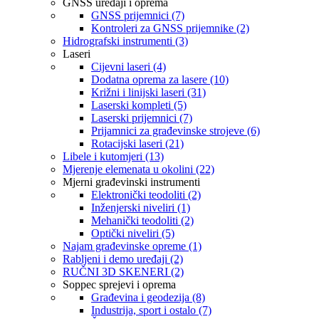
GNSS uređaji i oprema
GNSS prijemnici (7)
Kontroleri za GNSS prijemnike (2)
Hidrografski instrumenti (3)
Laseri
Cijevni laseri (4)
Dodatna oprema za lasere (10)
Križni i linijski laseri (31)
Laserski kompleti (5)
Laserski prijemnici (7)
Prijamnici za građevinske strojeve (6)
Rotacijski laseri (21)
Libele i kutomjeri (13)
Mjerenje elemenata u okolini (22)
Mjerni građevinski instrumenti
Elektronički teodoliti (2)
Inženjerski niveliri (1)
Mehanički teodoliti (2)
Optički niveliri (5)
Najam građevinske opreme (1)
Rabljeni i demo uređaji (2)
RUČNI 3D SKENERI (2)
Soppec sprejevi i oprema
Građevina i geodezija (8)
Industrija, sport i ostalo (7)