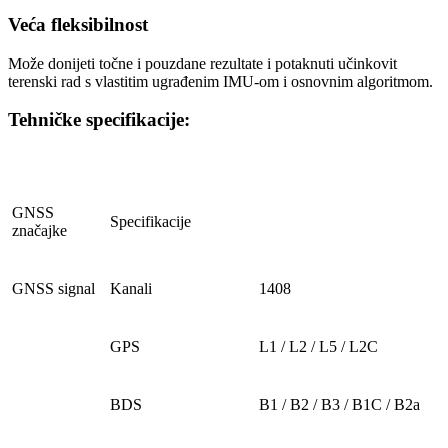
Veća fleksibilnost
Može donijeti točne i pouzdane rezultate i potaknuti učinkovit
terenski rad s vlastitim ugrađenim IMU-om i osnovnim algoritmom.
Tehničke specifikacije:
GNSS
Specifikacije
značajke
GNSS signal
Kanali
1408
GPS
L1 / L2 / L5 / L2C
BDS
B1 / B2 / B3 / B1C / B2a