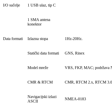
I/O sučelje
1 USB ulaz, tip C
1 SMA antena
konektor
Data formati
Izlazna stopa
1Hz-20Hz.
Statički data formati
GNS, Rinex
Model mreže
VRS, FKP, MAC; podržava N
CMR & RTCM
CMR, RTCM 2.x, RTCM 3.0
Navigacijski izlazi
NMEA-0183
ASCII