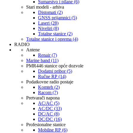
Šumarstvo i pilane (6)
Stari modeli - arhiva
Distomati (2)
GNSS prijamnici (5)
Laseri (28)
Niveliri (8)
Totalne stanice (2)
Totalne stanice i oprema (4)
RADIO
Antene
Renair (7)
Marine band (11)
PMR446 stanice opće dozvole
Dodatni pribor (5)
Ručne RP (14)
Podatkovne radio postaje
Komteh (2)
Racom (7)
Pretvarači napona
AC/AC (5)
AC/DC (33)
DC/AC (8)
DC/DC (16)
Profesionalne stanice
Mobilne RP (6)