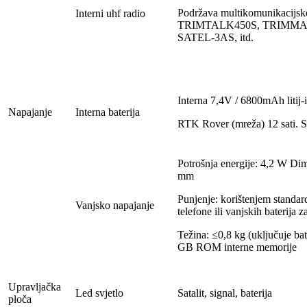
Podržava multikomunikacijs
Interni uhf radio
TRIMTALK450S, TRIMMAR
SATEL-3AS, itd.
Interna 7,4V / 6800mAh litij-i
Napajanje
Interna baterija
RTK Rover (mreža) 12 sati. St
Potrošnja energije: 4,2 W D
mm
Punjenje: korištenjem standa
Vanjsko napajanje
telefone ili vanjskih baterija z
Težina: ≤0,8 kg (uključuje ba
GB ROM interne memorije
Upravljačka
Led svjetlo
Satalit, signal, baterija
ploča