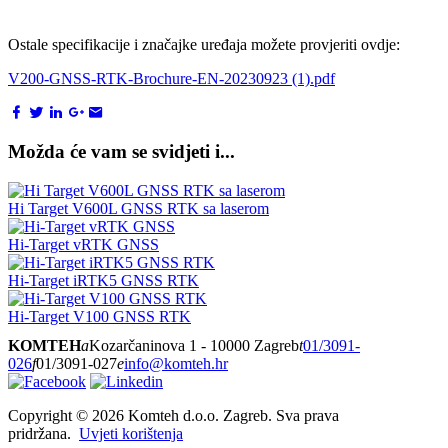
Ostale specifikacije i značajke uređaja možete provjeriti ovdje:
V200-GNSS-RTK-Brochure-EN-20230923 (1).pdf
Možda će vam se svidjeti i...
Hi Target V600L GNSS RTK sa laserom
Hi-Target vRTK GNSS
Hi-Target iRTK5 GNSS RTK
Hi-Target V100 GNSS RTK
KOMTEH
a
Kozarčaninova 1 - 10000 Zagreb
t
01/3091-
026
f
01/3091-027
e
info@komteh.hr
Copyright ©
2026 Komteh d.o.o. Zagreb. Sva prava
pridržana.
Uvjeti korištenja