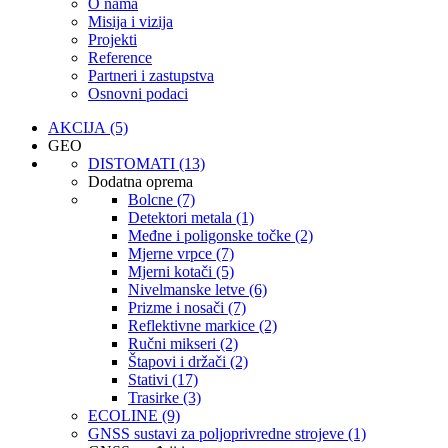
O nama
Misija i vizija
Projekti
Reference
Partneri i zastupstva
Osnovni podaci
AKCIJA (5)
GEO
DISTOMATI (13)
Dodatna oprema
Bolcne (7)
Detektori metala (1)
Međne i poligonske točke (2)
Mjerne vrpce (7)
Mjerni kotači (5)
Nivelmanske letve (6)
Prizme i nosači (7)
Reflektivne markice (2)
Ručni mikseri (2)
Štapovi i držači (2)
Stativi (17)
Trasirke (3)
ECOLINE (9)
GNSS sustavi za poljoprivredne strojeve (1)