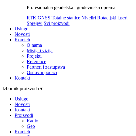
Profesionalna geodetska i građevinska oprema.
RTK GNSS
Totalne stanice
Niveliri
Rotacijski laseri
Sprejevi
Svi proizvodi
Usluge
Novosti
Komteh
O nama
Misija i vizija
Projekti
Reference
Partneri i zastupstva
Osnovni podaci
Kontakt
Izbornik proizvoda ▾
Usluge
Novosti
Kontakt
Proizvodi
Radio
Geo
Komteh