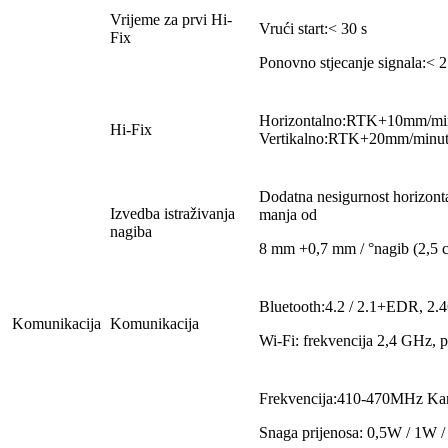
Vrijeme za prvi Hi-
Vrući start:< 30 s
Fix
Ponovno stjecanje signala:< 2
Horizontalno:RTK+10mm/m
Hi-Fix
Vertikalno:RTK+20mm/minu
Dodatna nesigurnost horizont
Izvedba istraživanja
manja od
nagiba
8 mm +0,7 mm / °nagib (2,5 c
Bluetooth:4.2 / 2.1+EDR, 2
Komunikacija
Komunikacija
Wi-Fi: frekvencija 2,4 GHz, p
Frekvencija:410-470MHz Kana
Snaga prijenosa: 0,5W / 1W 