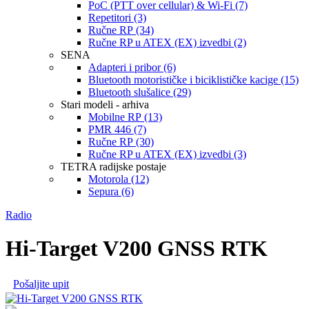
PoC (PTT over cellular) & Wi-Fi (7)
Repetitori (3)
Ručne RP (34)
Ručne RP u ATEX (EX) izvedbi (2)
SENA
Adapteri i pribor (6)
Bluetooth motorističke i biciklističke kacige (15)
Bluetooth slušalice (29)
Stari modeli - arhiva
Mobilne RP (13)
PMR 446 (7)
Ručne RP (30)
Ručne RP u ATEX (EX) izvedbi (3)
TETRA radijske postaje
Motorola (12)
Sepura (6)
Radio
Hi-Target V200 GNSS RTK
Pošaljite upit