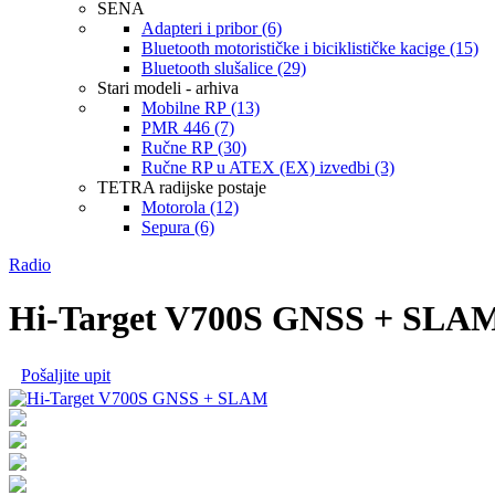
SENA
Adapteri i pribor (6)
Bluetooth motorističke i biciklističke kacige (15)
Bluetooth slušalice (29)
Stari modeli - arhiva
Mobilne RP (13)
PMR 446 (7)
Ručne RP (30)
Ručne RP u ATEX (EX) izvedbi (3)
TETRA radijske postaje
Motorola (12)
Sepura (6)
Radio
Hi-Target V700S GNSS + SLA
Pošaljite upit