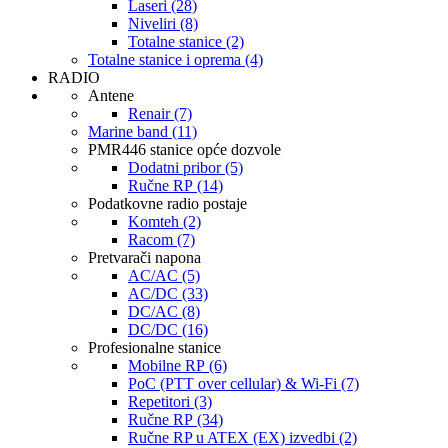
Laseri (28)
Niveliri (8)
Totalne stanice (2)
Totalne stanice i oprema (4)
RADIO
Antene
Renair (7)
Marine band (11)
PMR446 stanice opće dozvole
Dodatni pribor (5)
Ručne RP (14)
Podatkovne radio postaje
Komteh (2)
Racom (7)
Pretvarači napona
AC/AC (5)
AC/DC (33)
DC/AC (8)
DC/DC (16)
Profesionalne stanice
Mobilne RP (6)
PoC (PTT over cellular) & Wi-Fi (7)
Repetitori (3)
Ručne RP (34)
Ručne RP u ATEX (EX) izvedbi (2)