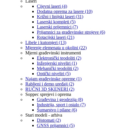
Laseri
Cijevni laseri (4)
Dodatna oprema za lasere (10)
Križni i linijski laseri (31)
Laserski kompleti (5)
Laserski prijemnici (7)
Prijamnici za građevinske strojeve (6)
Rotacijski laseri (21)
Libele i kutomjeri (13)
Mjerenje elemenata u okolini (22)
Mjerni građevinski instrumenti
Elektronički teodoliti (2)
Inženjerski niveliri (1)
Mehanički teodoliti (2)
Optički niveliri (5)
Najam građevinske opreme (1)
Rabljeni i demo uređaji (2)
RUČNI 3D SKENERI (2)
Soppec sprejevi i oprema
Građevina i geodezija (8)
Industrija, sport i ostalo (7)
Šumarstvo i pilane (6)
Stari modeli - arhiva
Distomati (2)
GNSS prijamnici (5)