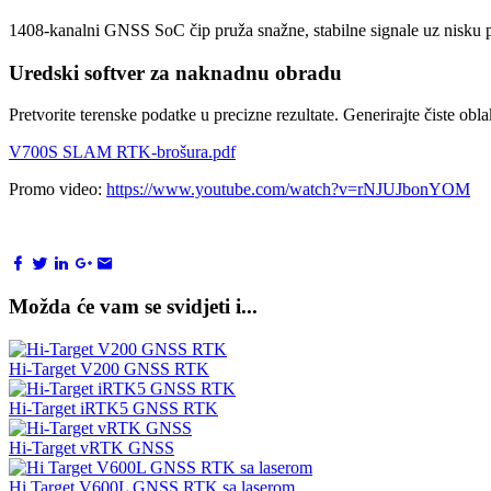
1408-kanalni GNSS SoC čip pruža snažne, stabilne signale uz nisku po
Uredski softver za naknadnu obradu
Pretvorite terenske podatke u precizne rezultate. Generirajte čiste obl
V700S SLAM RTK-brošura.pdf
Promo video:
https://www.youtube.com/watch?v=rNJUJbonYOM
Možda će vam se svidjeti i...
Hi-Target V200 GNSS RTK
Hi-Target iRTK5 GNSS RTK
Hi-Target vRTK GNSS
Hi Target V600L GNSS RTK sa laserom