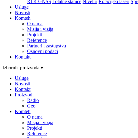
RTK GNSS
Totalne stanice
Niveliri
Rotacijski laseri
Spr
Usluge
Novosti
Komteh
O nama
Misija i vizija
Projekti
Reference
Partneri i zastupstva
Osnovni podaci
Kontakt
Izbornik proizvoda ▾
Usluge
Novosti
Kontakt
Proizvodi
Radio
Geo
Komteh
O nama
Misija i vizija
Projekti
Reference