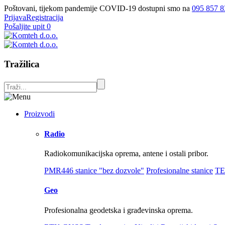
Poštovani, tijekom pandemije COVID-19 dostupni smo na
095 857 8
Prijava
Registracija
Pošaljite upit
0
Tražilica
Proizvodi
Radio
Radiokomunikacijska oprema, antene i ostali pribor.
PMR446 stanice "bez dozvole"
Profesionalne stanice
TE
Geo
Profesionalna geodetska i građevinska oprema.