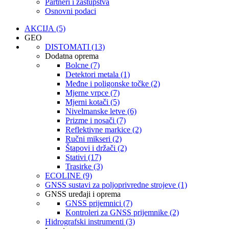
Partneri i zastupstva
Osnovni podaci
AKCIJA (5)
GEO
DISTOMATI (13)
Dodatna oprema
Bolcne (7)
Detektori metala (1)
Međne i poligonske točke (2)
Mjerne vrpce (7)
Mjerni kotači (5)
Nivelmanske letve (6)
Prizme i nosači (7)
Reflektivne markice (2)
Ručni mikseri (2)
Štapovi i držači (2)
Stativi (17)
Trasirke (3)
ECOLINE (9)
GNSS sustavi za poljoprivredne strojeve (1)
GNSS uređaji i oprema
GNSS prijemnici (7)
Kontroleri za GNSS prijemnike (2)
Hidrografski instrumenti (3)