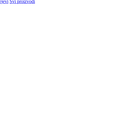
ejevi
Svi proizvodi