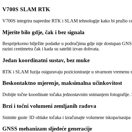
V700S SLAM RTK
V700S integrira napredne RTK i SLAM tehnologije kako bi pružio cen
Mjerite bilo gdje, čak i bez signala
Besprijekorno bilježite podatke u područjima gdje nije dostupan GNSS
razini centimetra čak i kada su sateliti izvan dohvata.
Jedan koordinatni sustav, bez muke
RTK i SLAM fuzija osiguravaju pozicioniranje u stvarnom vremenu s 
Beskontaktno mjerenje, maksimalna učinkovitost
Dobijte točne koordinate točaka jednostavnim snimanjem fotografije. S
Brzi i točni volumeni zemljanih radova
Snimite guste 3D oblake točaka i izračunajte volumene iskopa/nasipa u
GNSS mehanizam sljedeće generacije