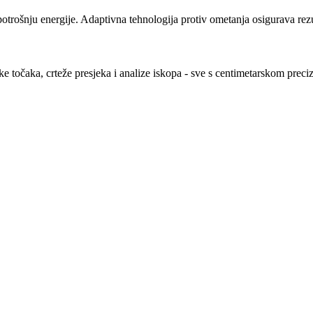
trošnju energije. Adaptivna tehnologija protiv ometanja osigurava rezu
ake točaka, crteže presjeka i analize iskopa - sve s centimetarskom preci