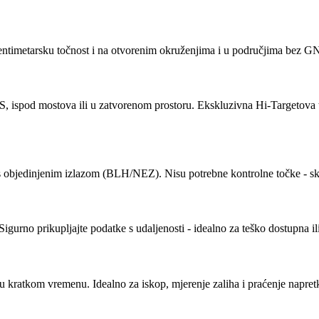
timetarsku točnost i na otvorenim okruženjima i u područjima bez GN
, ispod mostova ili u zatvorenom prostoru. Ekskluzivna Hi-Targetova t
objedinjenim izlazom (BLH/NEZ). Nisu potrebne kontrolne točke - sken
igurno prikupljajte podatke s udaljenosti - idealno za teško dostupna il
 kratkom vremenu. Idealno za iskop, mjerenje zaliha i praćenje napretk