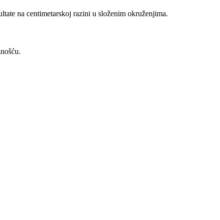
ltate na centimetarskoj razini u složenim okruženjima.
znošću.