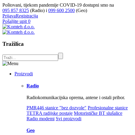
Poštovani, tijekom pandemije COVID-19 dostupni smo na
095 857 8325
(Radio) i
099 600 2500
(Geo)
Prijava
Registracija
Pošaljite upit
0
Tražilica
Proizvodi
Radio
Radiokomunikacijska oprema, antene i ostali pribor.
PMR446 stanice "bez dozvole"
Profesionalne stanice
TETRA radijske postaje
Motorističke BT slušalice
Radio modemi
Svi proizvodi
Geo