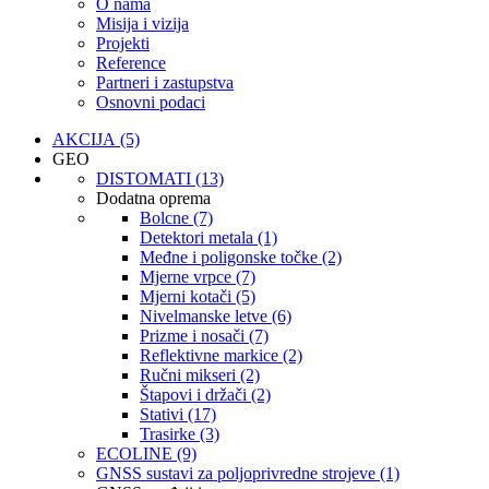
O nama
Misija i vizija
Projekti
Reference
Partneri i zastupstva
Osnovni podaci
AKCIJA (5)
GEO
DISTOMATI (13)
Dodatna oprema
Bolcne (7)
Detektori metala (1)
Međne i poligonske točke (2)
Mjerne vrpce (7)
Mjerni kotači (5)
Nivelmanske letve (6)
Prizme i nosači (7)
Reflektivne markice (2)
Ručni mikseri (2)
Štapovi i držači (2)
Stativi (17)
Trasirke (3)
ECOLINE (9)
GNSS sustavi za poljoprivredne strojeve (1)