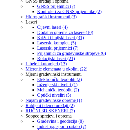
GNSS uređaji i oprema
GNSS prijemnici (7)
Kontroleri za GNSS prijemnike (2)
Hidrografski instrumenti (3)
Laseri
Cijevni laseri (4)
Dodatna oprema za lasere (10)
Križni i linijski laseri (31)
Laserski kompleti (5)
Laserski prijemnici (7)
Prijamnici za građevinske strojeve (6)
Rotacijski laseri (21)
Libele i kutomjeri (13)
Mjerenje elemenata u okolini (22)
Mjerni građevinski instrumenti
Elektronički teodoliti (2)
Inženjerski niveliri (1)
Mehanički teodoliti (2)
Optički niveliri (5)
Najam građevinske opreme (1)
Rabljeni i demo uređaji (2)
RUČNI 3D SKENERI (2)
Soppec sprejevi i oprema
Građevina i geodezija (8)
Industrija, sport i ostalo (7)