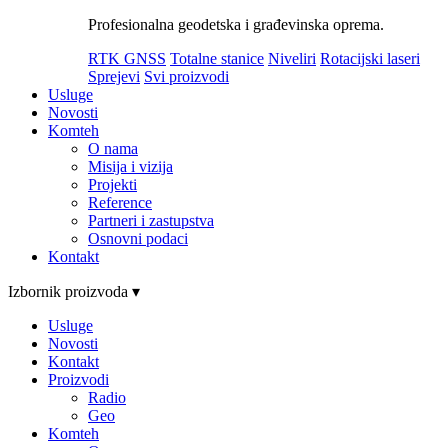
Profesionalna geodetska i građevinska oprema.
RTK GNSS
Totalne stanice
Niveliri
Rotacijski laseri
Sprejevi
Svi proizvodi
Usluge
Novosti
Komteh
O nama
Misija i vizija
Projekti
Reference
Partneri i zastupstva
Osnovni podaci
Kontakt
Izbornik proizvoda ▾
Usluge
Novosti
Kontakt
Proizvodi
Radio
Geo
Komteh