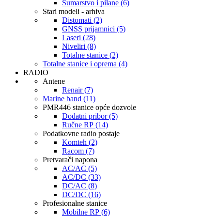
Šumarstvo i pilane (6)
Stari modeli - arhiva
Distomati (2)
GNSS prijamnici (5)
Laseri (28)
Niveliri (8)
Totalne stanice (2)
Totalne stanice i oprema (4)
RADIO
Antene
Renair (7)
Marine band (11)
PMR446 stanice opće dozvole
Dodatni pribor (5)
Ručne RP (14)
Podatkovne radio postaje
Komteh (2)
Racom (7)
Pretvarači napona
AC/AC (5)
AC/DC (33)
DC/AC (8)
DC/DC (16)
Profesionalne stanice
Mobilne RP (6)