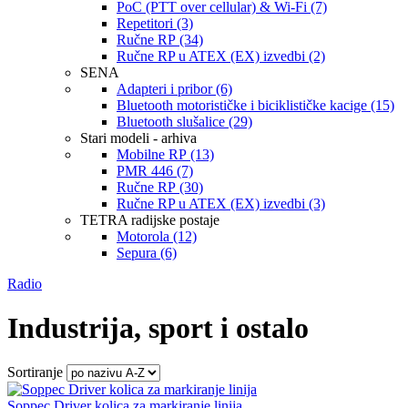
PoC (PTT over cellular) & Wi-Fi (7)
Repetitori (3)
Ručne RP (34)
Ručne RP u ATEX (EX) izvedbi (2)
SENA
Adapteri i pribor (6)
Bluetooth motorističke i biciklističke kacige (15)
Bluetooth slušalice (29)
Stari modeli - arhiva
Mobilne RP (13)
PMR 446 (7)
Ručne RP (30)
Ručne RP u ATEX (EX) izvedbi (3)
TETRA radijske postaje
Motorola (12)
Sepura (6)
Radio
Industrija, sport i ostalo
Sortiranje
Soppec Driver kolica za markiranje linija