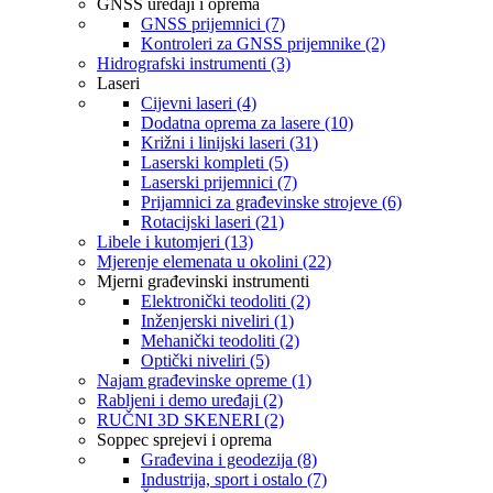
GNSS uređaji i oprema
GNSS prijemnici (7)
Kontroleri za GNSS prijemnike (2)
Hidrografski instrumenti (3)
Laseri
Cijevni laseri (4)
Dodatna oprema za lasere (10)
Križni i linijski laseri (31)
Laserski kompleti (5)
Laserski prijemnici (7)
Prijamnici za građevinske strojeve (6)
Rotacijski laseri (21)
Libele i kutomjeri (13)
Mjerenje elemenata u okolini (22)
Mjerni građevinski instrumenti
Elektronički teodoliti (2)
Inženjerski niveliri (1)
Mehanički teodoliti (2)
Optički niveliri (5)
Najam građevinske opreme (1)
Rabljeni i demo uređaji (2)
RUČNI 3D SKENERI (2)
Soppec sprejevi i oprema
Građevina i geodezija (8)
Industrija, sport i ostalo (7)