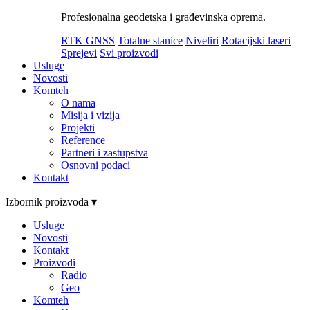
Profesionalna geodetska i građevinska oprema.
RTK GNSS
Totalne stanice
Niveliri
Rotacijski laseri
Sprejevi
Svi proizvodi
Usluge
Novosti
Komteh
O nama
Misija i vizija
Projekti
Reference
Partneri i zastupstva
Osnovni podaci
Kontakt
Izbornik proizvoda ▾
Usluge
Novosti
Kontakt
Proizvodi
Radio
Geo
Komteh