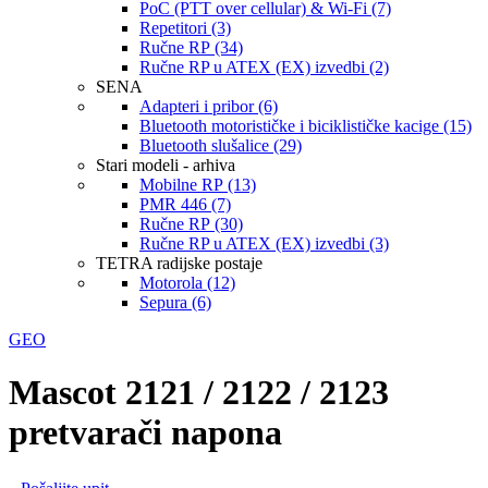
PoC (PTT over cellular) & Wi-Fi (7)
Repetitori (3)
Ručne RP (34)
Ručne RP u ATEX (EX) izvedbi (2)
SENA
Adapteri i pribor (6)
Bluetooth motorističke i biciklističke kacige (15)
Bluetooth slušalice (29)
Stari modeli - arhiva
Mobilne RP (13)
PMR 446 (7)
Ručne RP (30)
Ručne RP u ATEX (EX) izvedbi (3)
TETRA radijske postaje
Motorola (12)
Sepura (6)
GEO
Mascot 2121 / 2122 / 2123
pretvarači napona