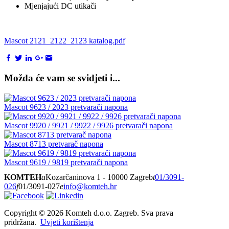
Mjenjajući DC utikači
Mascot 2121_2122_2123 katalog.pdf
Možda će vam se svidjeti i...
Mascot 9623 / 2023 pretvarači napona
Mascot 9920 / 9921 / 9922 / 9926 pretvarači napona
Mascot 8713 pretvarač napona
Mascot 9619 / 9819 pretvarači napona
KOMTEH
a
Kozarčaninova 1 - 10000 Zagreb
t
01/3091-
026
f
01/3091-027
e
info@komteh.hr
Copyright ©
2026 Komteh d.o.o. Zagreb. Sva prava
pridržana.
Uvjeti korištenja