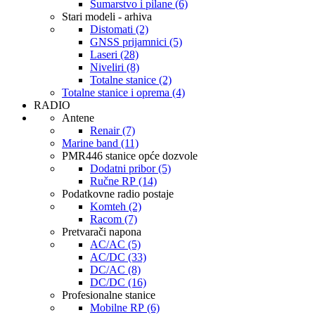
Šumarstvo i pilane (6)
Stari modeli - arhiva
Distomati (2)
GNSS prijamnici (5)
Laseri (28)
Niveliri (8)
Totalne stanice (2)
Totalne stanice i oprema (4)
RADIO
Antene
Renair (7)
Marine band (11)
PMR446 stanice opće dozvole
Dodatni pribor (5)
Ručne RP (14)
Podatkovne radio postaje
Komteh (2)
Racom (7)
Pretvarači napona
AC/AC (5)
AC/DC (33)
DC/AC (8)
DC/DC (16)
Profesionalne stanice
Mobilne RP (6)