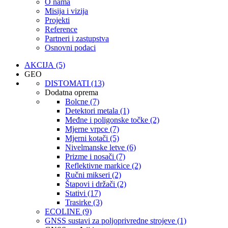
O nama
Misija i vizija
Projekti
Reference
Partneri i zastupstva
Osnovni podaci
AKCIJA (5)
GEO
DISTOMATI (13)
Dodatna oprema
Bolcne (7)
Detektori metala (1)
Međne i poligonske točke (2)
Mjerne vrpce (7)
Mjerni kotači (5)
Nivelmanske letve (6)
Prizme i nosači (7)
Reflektivne markice (2)
Ručni mikseri (2)
Štapovi i držači (2)
Stativi (17)
Trasirke (3)
ECOLINE (9)
GNSS sustavi za poljoprivredne strojeve (1)