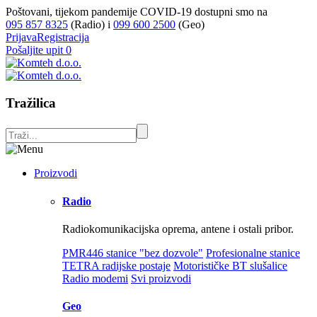
Poštovani, tijekom pandemije COVID-19 dostupni smo na
095 857 8325
(Radio) i
099 600 2500
(Geo)
Prijava
Registracija
Pošaljite upit
0
Tražilica
Proizvodi
Radio
Radiokomunikacijska oprema, antene i ostali pribor.
PMR446 stanice "bez dozvole"
Profesionalne stanice
TETRA radijske postaje
Motorističke BT slušalice
Radio modemi
Svi proizvodi
Geo