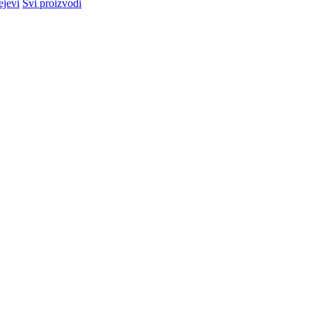
ejevi
Svi proizvodi