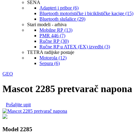
SENA
Adapteri i pribor (6)
Bluetooth motorističke i biciklističke kacige (15)
Bluetooth slušalice (29)
Stari modeli - arhiva
Mobilne RP (13)
PMR 446 (7)
Ručne RP (30)
Ručne RP u ATEX (EX) izvedbi (3)
TETRA radijske postaje
Motorola (12)
Sepura (6)
GEO
Mascot 2285 pretvarač napona
Pošaljite upit
Model 2285