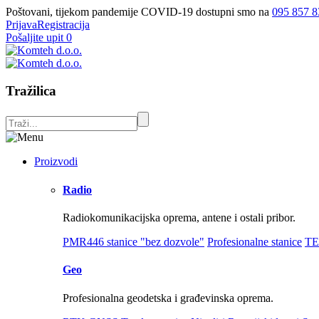
Poštovani, tijekom pandemije COVID-19 dostupni smo na
095 857 8
Prijava
Registracija
Pošaljite upit
0
Tražilica
Proizvodi
Radio
Radiokomunikacijska oprema, antene i ostali pribor.
PMR446 stanice "bez dozvole"
Profesionalne stanice
TE
Geo
Profesionalna geodetska i građevinska oprema.