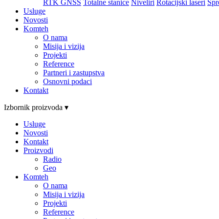
RTK GNSS
Totalne stanice
Niveliri
Rotacijski laseri
Spr
Usluge
Novosti
Komteh
O nama
Misija i vizija
Projekti
Reference
Partneri i zastupstva
Osnovni podaci
Kontakt
Izbornik proizvoda ▾
Usluge
Novosti
Kontakt
Proizvodi
Radio
Geo
Komteh
O nama
Misija i vizija
Projekti
Reference