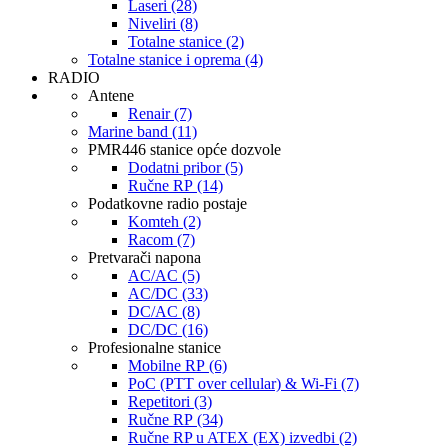
Laseri (28)
Niveliri (8)
Totalne stanice (2)
Totalne stanice i oprema (4)
RADIO
Antene
Renair (7)
Marine band (11)
PMR446 stanice opće dozvole
Dodatni pribor (5)
Ručne RP (14)
Podatkovne radio postaje
Komteh (2)
Racom (7)
Pretvarači napona
AC/AC (5)
AC/DC (33)
DC/AC (8)
DC/DC (16)
Profesionalne stanice
Mobilne RP (6)
PoC (PTT over cellular) & Wi-Fi (7)
Repetitori (3)
Ručne RP (34)
Ručne RP u ATEX (EX) izvedbi (2)