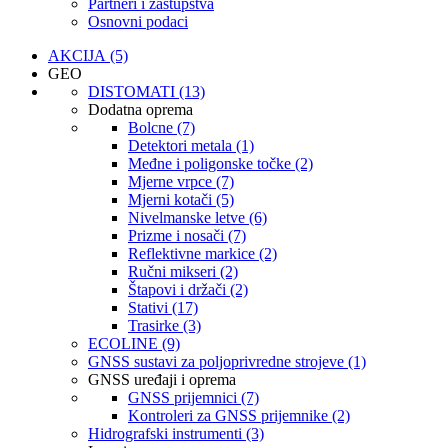
Partneri i zastupstva
Osnovni podaci
AKCIJA (5)
GEO
DISTOMATI (13)
Dodatna oprema
Bolcne (7)
Detektori metala (1)
Međne i poligonske točke (2)
Mjerne vrpce (7)
Mjerni kotači (5)
Nivelmanske letve (6)
Prizme i nosači (7)
Reflektivne markice (2)
Ručni mikseri (2)
Štapovi i držači (2)
Stativi (17)
Trasirke (3)
ECOLINE (9)
GNSS sustavi za poljoprivredne strojeve (1)
GNSS uređaji i oprema
GNSS prijemnici (7)
Kontroleri za GNSS prijemnike (2)
Hidrografski instrumenti (3)