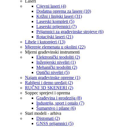
Laseri
Cijevni laseri (4)
Dodatna oprema za lasere (10)
Križni i linijski laseri (31)
Laserski kompleti (5)
Laserski prijemnici (7)
Prijamnici za građevinske strojeve (6)
Rotacijski laseri (21)
Libele i kutomjeri (13)
Mjerenje elemenata u okolini (22)
Mjerni građevinski instrumenti
Elektronički teodoliti (2)
Inženjerski niveliri (1)
Mehanički teodoliti (2)
Optički niveliri (5)
Najam građevinske opreme (1)
Rabljeni i demo uređaji (2)
RUČNI 3D SKENERI (2)
Soppec sprejevi i oprema
Građevina i geodezija (8)
Industrija, sport i ostalo (7)
Šumarstvo i pilane (6)
Stari modeli - arhiva
Distomati (2)
GNSS prijamnici (5)