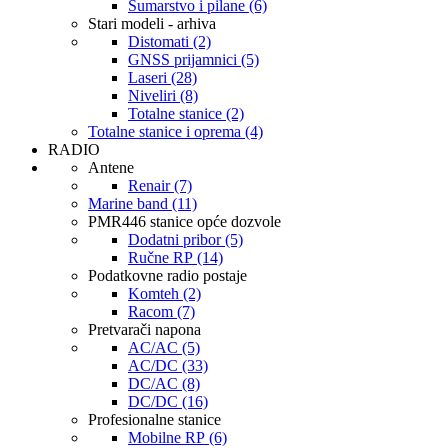
Šumarstvo i pilane (6)
Stari modeli - arhiva
Distomati (2)
GNSS prijamnici (5)
Laseri (28)
Niveliri (8)
Totalne stanice (2)
Totalne stanice i oprema (4)
RADIO
Antene
Renair (7)
Marine band (11)
PMR446 stanice opće dozvole
Dodatni pribor (5)
Ručne RP (14)
Podatkovne radio postaje
Komteh (2)
Racom (7)
Pretvarači napona
AC/AC (5)
AC/DC (33)
DC/AC (8)
DC/DC (16)
Profesionalne stanice
Mobilne RP (6)