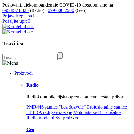
Poštovani, tijekom pandemije COVID-19 dostupni smo na
095 857 8325
(Radio) i
099 600 2500
(Geo)
Prijava
Registracija
Pošaljite upit
0
Tražilica
Proizvodi
Radio
Radiokomunikacijska oprema, antene i ostali pribor.
PMR446 stanice "bez dozvole"
Profesionalne stanice
TETRA radijske postaje
Motorističke BT slušalice
Radio modemi
Svi proizvodi
Geo