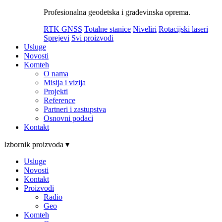
Profesionalna geodetska i građevinska oprema.
RTK GNSS
Totalne stanice
Niveliri
Rotacijski laseri
Sprejevi
Svi proizvodi
Usluge
Novosti
Komteh
O nama
Misija i vizija
Projekti
Reference
Partneri i zastupstva
Osnovni podaci
Kontakt
Izbornik proizvoda ▾
Usluge
Novosti
Kontakt
Proizvodi
Radio
Geo
Komteh