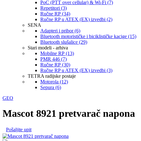
PoC (PTT over cellular) & Wi-Fi (7)
Repetitori (3)
Ručne RP (34)
Ručne RP u ATEX (EX) izvedbi (2)
SENA
Adapteri i pribor (6)
Bluetooth motorističke i biciklističke kacige (15)
Bluetooth slušalice (29)
Stari modeli - arhiva
Mobilne RP (13)
PMR 446 (7)
Ručne RP (30)
Ručne RP u ATEX (EX) izvedbi (3)
TETRA radijske postaje
Motorola (12)
Sepura (6)
GEO
Mascot 8921 pretvarač napona
Pošaljite upit