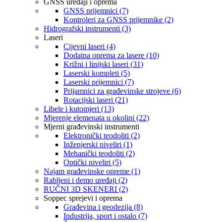
GNSS uređaji i oprema
GNSS prijemnici (7)
Kontroleri za GNSS prijemnike (2)
Hidrografski instrumenti (3)
Laseri
Cijevni laseri (4)
Dodatna oprema za lasere (10)
Križni i linijski laseri (31)
Laserski kompleti (5)
Laserski prijemnici (7)
Prijamnici za građevinske strojeve (6)
Rotacijski laseri (21)
Libele i kutomjeri (13)
Mjerenje elemenata u okolini (22)
Mjerni građevinski instrumenti
Elektronički teodoliti (2)
Inženjerski niveliri (1)
Mehanički teodoliti (2)
Optički niveliri (5)
Najam građevinske opreme (1)
Rabljeni i demo uređaji (2)
RUČNI 3D SKENERI (2)
Soppec sprejevi i oprema
Građevina i geodezija (8)
Industrija, sport i ostalo (7)