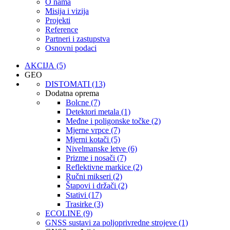
O nama
Misija i vizija
Projekti
Reference
Partneri i zastupstva
Osnovni podaci
AKCIJA (5)
GEO
DISTOMATI (13)
Dodatna oprema
Bolcne (7)
Detektori metala (1)
Međne i poligonske točke (2)
Mjerne vrpce (7)
Mjerni kotači (5)
Nivelmanske letve (6)
Prizme i nosači (7)
Reflektivne markice (2)
Ručni mikseri (2)
Štapovi i držači (2)
Stativi (17)
Trasirke (3)
ECOLINE (9)
GNSS sustavi za poljoprivredne strojeve (1)