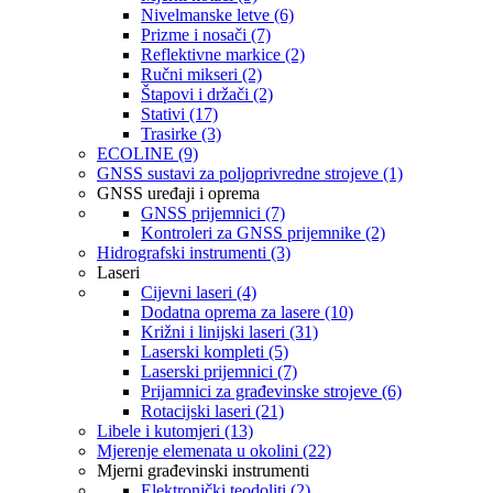
Nivelmanske letve (6)
Prizme i nosači (7)
Reflektivne markice (2)
Ručni mikseri (2)
Štapovi i držači (2)
Stativi (17)
Trasirke (3)
ECOLINE (9)
GNSS sustavi za poljoprivredne strojeve (1)
GNSS uređaji i oprema
GNSS prijemnici (7)
Kontroleri za GNSS prijemnike (2)
Hidrografski instrumenti (3)
Laseri
Cijevni laseri (4)
Dodatna oprema za lasere (10)
Križni i linijski laseri (31)
Laserski kompleti (5)
Laserski prijemnici (7)
Prijamnici za građevinske strojeve (6)
Rotacijski laseri (21)
Libele i kutomjeri (13)
Mjerenje elemenata u okolini (22)
Mjerni građevinski instrumenti
Elektronički teodoliti (2)