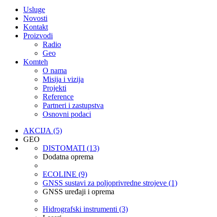
Usluge
Novosti
Kontakt
Proizvodi
Radio
Geo
Komteh
O nama
Misija i vizija
Projekti
Reference
Partneri i zastupstva
Osnovni podaci
AKCIJA (5)
GEO
DISTOMATI (13)
Dodatna oprema
ECOLINE (9)
GNSS sustavi za poljoprivredne strojeve (1)
GNSS uređaji i oprema
Hidrografski instrumenti (3)