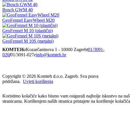
Bosch GWM 40
GeoFennel EasyWheel M20
GeoFennel M 10 (plastični)
GeoFennel M 10S (metalni)
KOMTEH
a
Kozarčaninova 1 - 10000 Zagreb
t
01/3091-
026
f
01/3091-027
e
info@komteh.hr
Copyright ©
2026 Komteh d.o.o. Zagreb. Sva prava
pridržana.
Uvjeti korištenja
Koristimo kolačiće kako bismo vam osigurali najbolje iskustvo na na
stranicama. Korištenjem naših stranica pristajete na korištenje kolačića