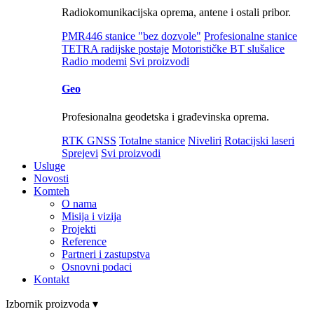
Radiokomunikacijska oprema, antene i ostali pribor.
PMR446 stanice "bez dozvole"
Profesionalne stanice
TETRA radijske postaje
Motorističke BT slušalice
Radio modemi
Svi proizvodi
Geo
Profesionalna geodetska i građevinska oprema.
RTK GNSS
Totalne stanice
Niveliri
Rotacijski laseri
Sprejevi
Svi proizvodi
Usluge
Novosti
Komteh
O nama
Misija i vizija
Projekti
Reference
Partneri i zastupstva
Osnovni podaci
Kontakt
Izbornik proizvoda ▾