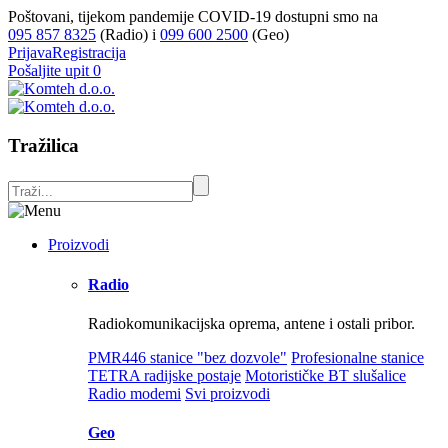
Poštovani, tijekom pandemije COVID-19 dostupni smo na
095 857 8325
(Radio) i
099 600 2500
(Geo)
Prijava
Registracija
Pošaljite upit
0
Tražilica
Proizvodi
Radio
Radiokomunikacijska oprema, antene i ostali pribor.
PMR446 stanice "bez dozvole"
Profesionalne stanice
TETRA radijske postaje
Motorističke BT slušalice
Radio modemi
Svi proizvodi
Geo