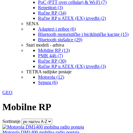
PoC (PTT over cellular) & Wi-Fi (7)
Repetitori (3)
Ručne RP (34)
Ručne RP u ATEX (EX) izvedbi (2)
SENA
Adapteri i pribor (6)
Bluetooth motorističke i biciklističke kacige (15)
Bluetooth slušalice (29)
Stari modeli - arhiva
Mobilne RP (13)
PMR 446 (7)
Ručne RP (30)
Ručne RP u ATEX (EX) izvedbi (3)
TETRA radijske postaje
Motorola (12)
Sepura (6)
GEO
Mobilne RP
Sortiranje
Motorola DM1400 mobilna radio postaja