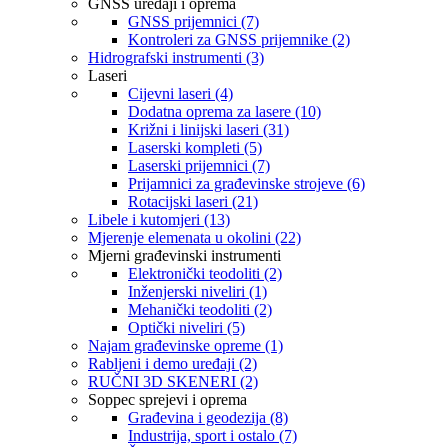
GNSS uređaji i oprema
GNSS prijemnici (7)
Kontroleri za GNSS prijemnike (2)
Hidrografski instrumenti (3)
Laseri
Cijevni laseri (4)
Dodatna oprema za lasere (10)
Križni i linijski laseri (31)
Laserski kompleti (5)
Laserski prijemnici (7)
Prijamnici za građevinske strojeve (6)
Rotacijski laseri (21)
Libele i kutomjeri (13)
Mjerenje elemenata u okolini (22)
Mjerni građevinski instrumenti
Elektronički teodoliti (2)
Inženjerski niveliri (1)
Mehanički teodoliti (2)
Optički niveliri (5)
Najam građevinske opreme (1)
Rabljeni i demo uređaji (2)
RUČNI 3D SKENERI (2)
Soppec sprejevi i oprema
Građevina i geodezija (8)
Industrija, sport i ostalo (7)