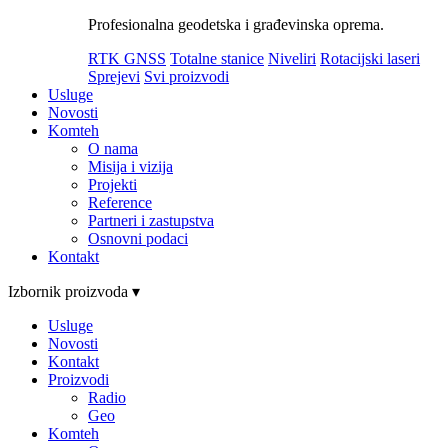
Profesionalna geodetska i građevinska oprema.
RTK GNSS
Totalne stanice
Niveliri
Rotacijski laseri
Sprejevi
Svi proizvodi
Usluge
Novosti
Komteh
O nama
Misija i vizija
Projekti
Reference
Partneri i zastupstva
Osnovni podaci
Kontakt
Izbornik proizvoda ▾
Usluge
Novosti
Kontakt
Proizvodi
Radio
Geo
Komteh