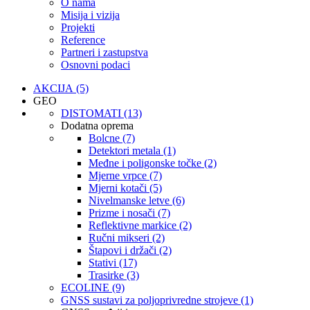
O nama
Misija i vizija
Projekti
Reference
Partneri i zastupstva
Osnovni podaci
AKCIJA (5)
GEO
DISTOMATI (13)
Dodatna oprema
Bolcne (7)
Detektori metala (1)
Međne i poligonske točke (2)
Mjerne vrpce (7)
Mjerni kotači (5)
Nivelmanske letve (6)
Prizme i nosači (7)
Reflektivne markice (2)
Ručni mikseri (2)
Štapovi i držači (2)
Stativi (17)
Trasirke (3)
ECOLINE (9)
GNSS sustavi za poljoprivredne strojeve (1)