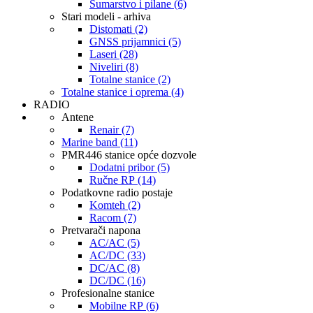
Šumarstvo i pilane (6)
Stari modeli - arhiva
Distomati (2)
GNSS prijamnici (5)
Laseri (28)
Niveliri (8)
Totalne stanice (2)
Totalne stanice i oprema (4)
RADIO
Antene
Renair (7)
Marine band (11)
PMR446 stanice opće dozvole
Dodatni pribor (5)
Ručne RP (14)
Podatkovne radio postaje
Komteh (2)
Racom (7)
Pretvarači napona
AC/AC (5)
AC/DC (33)
DC/AC (8)
DC/DC (16)
Profesionalne stanice
Mobilne RP (6)