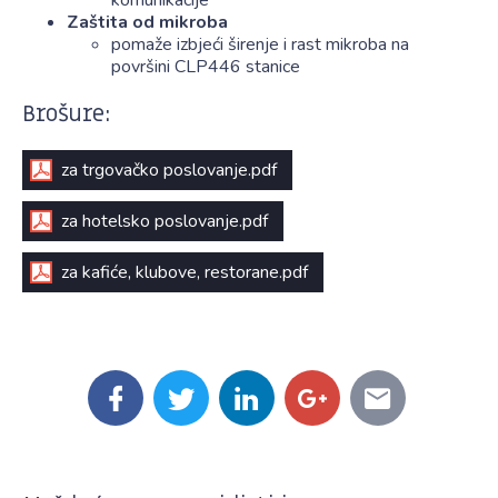
komunikacije
Zaštita od mikroba
pomaže izbjeći širenje i rast mikroba na
površini CLP446 stanice
Brošure:
za trgovačko poslovanje.pdf
za hotelsko poslovanje.pdf
za kafiće, klubove, restorane.pdf