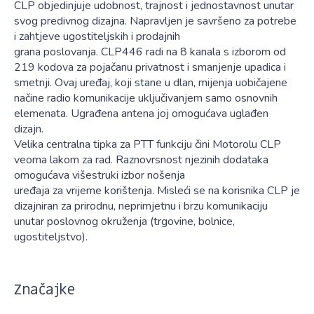
CLP objedinjuje udobnost, trajnost i jednostavnost unutar
svog predivnog dizajna. Napravljen je savršeno za potrebe
i zahtjeve ugostiteljskih i prodajnih
grana poslovanja. CLP446 radi na 8 kanala s izborom od
219 kodova za pojačanu privatnost i smanjenje upadica i
smetnji. Ovaj uređaj, koji stane u dlan, mijenja uobičajene
načine radio komunikacije uključivanjem samo osnovnih
elemenata. Ugrađena antena joj omogućava uglađen
dizajn.
Velika centralna tipka za PTT funkciju čini Motorolu CLP
veoma lakom za rad. Raznovrsnost njezinih dodataka
omogućava višestruki izbor nošenja
uređaja za vrijeme korištenja. Misleći se na korisnika CLP je
dizajniran za prirodnu, neprimjetnu i brzu komunikaciju
unutar poslovnog okruženja (trgovine, bolnice,
ugostiteljstvo).
Značajke