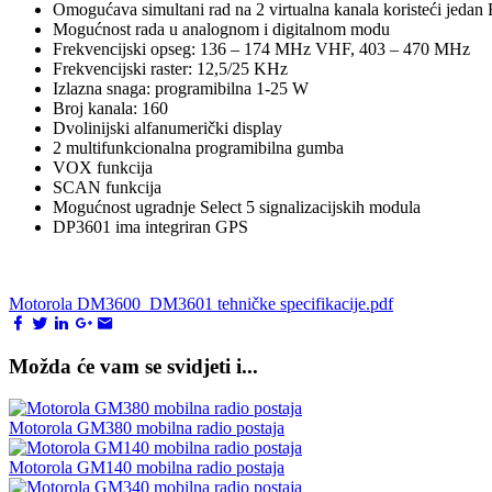
Omogućava simultani rad na 2 virtualna kanala koristeći jedan
Mogućnost rada u analognom i digitalnom modu
Frekvencijski opseg: 136 – 174 MHz VHF, 403 – 470 MHz
Frekvencijski raster: 12,5/25 KHz
Izlazna snaga: programibilna 1-25 W
Broj kanala: 160
Dvolinijski alfanumerički display
2 multifunkcionalna programibilna gumba
VOX funkcija
SCAN funkcija
Mogućnost ugradnje Select 5 signalizacijskih modula
DP3601 ima integriran GPS
Motorola DM3600_DM3601 tehničke specifikacije.pdf
Možda će vam se svidjeti i...
Motorola GM380 mobilna radio postaja
Motorola GM140 mobilna radio postaja