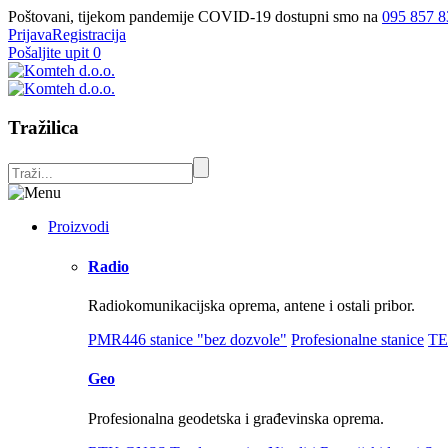
Poštovani, tijekom pandemije COVID-19 dostupni smo na
095 857 8
Prijava
Registracija
Pošaljite upit
0
Tražilica
Proizvodi
Radio
Radiokomunikacijska oprema, antene i ostali pribor.
PMR446 stanice "bez dozvole"
Profesionalne stanice
TE
Geo
Profesionalna geodetska i građevinska oprema.