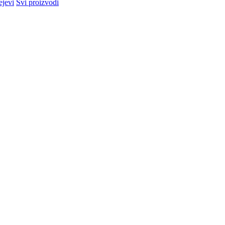
ejevi
Svi proizvodi