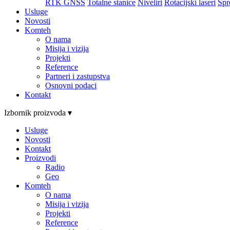
RTK GNSS
Totalne stanice
Niveliri
Rotacijski laseri
Spr
Usluge
Novosti
Komteh
O nama
Misija i vizija
Projekti
Reference
Partneri i zastupstva
Osnovni podaci
Kontakt
Izbornik proizvoda ▾
Usluge
Novosti
Kontakt
Proizvodi
Radio
Geo
Komteh
O nama
Misija i vizija
Projekti
Reference