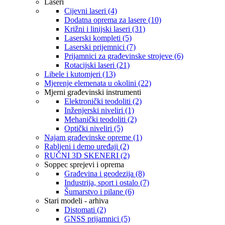
Laseri
Cijevni laseri (4)
Dodatna oprema za lasere (10)
Križni i linijski laseri (31)
Laserski kompleti (5)
Laserski prijemnici (7)
Prijamnici za građevinske strojeve (6)
Rotacijski laseri (21)
Libele i kutomjeri (13)
Mjerenje elemenata u okolini (22)
Mjerni građevinski instrumenti
Elektronički teodoliti (2)
Inženjerski niveliri (1)
Mehanički teodoliti (2)
Optički niveliri (5)
Najam građevinske opreme (1)
Rabljeni i demo uređaji (2)
RUČNI 3D SKENERI (2)
Soppec sprejevi i oprema
Građevina i geodezija (8)
Industrija, sport i ostalo (7)
Šumarstvo i pilane (6)
Stari modeli - arhiva
Distomati (2)
GNSS prijamnici (5)