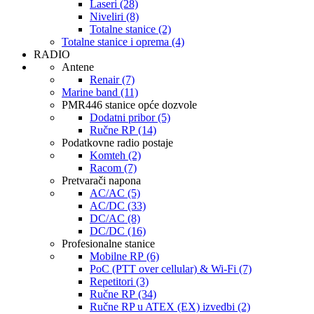
Laseri (28)
Niveliri (8)
Totalne stanice (2)
Totalne stanice i oprema (4)
RADIO
Antene
Renair (7)
Marine band (11)
PMR446 stanice opće dozvole
Dodatni pribor (5)
Ručne RP (14)
Podatkovne radio postaje
Komteh (2)
Racom (7)
Pretvarači napona
AC/AC (5)
AC/DC (33)
DC/AC (8)
DC/DC (16)
Profesionalne stanice
Mobilne RP (6)
PoC (PTT over cellular) & Wi-Fi (7)
Repetitori (3)
Ručne RP (34)
Ručne RP u ATEX (EX) izvedbi (2)