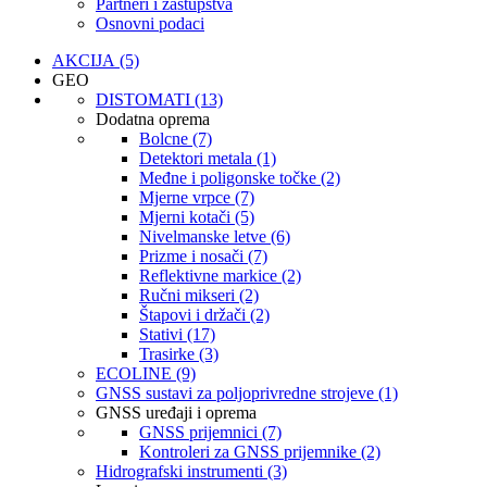
Partneri i zastupstva
Osnovni podaci
AKCIJA (5)
GEO
DISTOMATI (13)
Dodatna oprema
Bolcne (7)
Detektori metala (1)
Međne i poligonske točke (2)
Mjerne vrpce (7)
Mjerni kotači (5)
Nivelmanske letve (6)
Prizme i nosači (7)
Reflektivne markice (2)
Ručni mikseri (2)
Štapovi i držači (2)
Stativi (17)
Trasirke (3)
ECOLINE (9)
GNSS sustavi za poljoprivredne strojeve (1)
GNSS uređaji i oprema
GNSS prijemnici (7)
Kontroleri za GNSS prijemnike (2)
Hidrografski instrumenti (3)