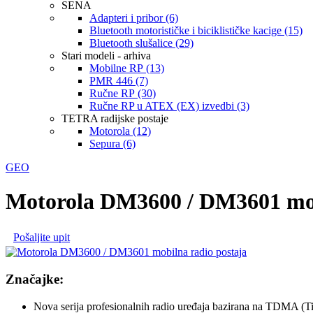
SENA
Adapteri i pribor (6)
Bluetooth motorističke i biciklističke kacige (15)
Bluetooth slušalice (29)
Stari modeli - arhiva
Mobilne RP (13)
PMR 446 (7)
Ručne RP (30)
Ručne RP u ATEX (EX) izvedbi (3)
TETRA radijske postaje
Motorola (12)
Sepura (6)
GEO
Motorola DM3600 / DM3601 mob
Pošaljite upit
Značajke:
Nova serija profesionalnih radio uređaja bazirana na TDMA (T