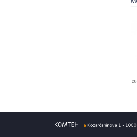
Mo
ru
KOMTEH
a
Kozarčaninova 1 - 100