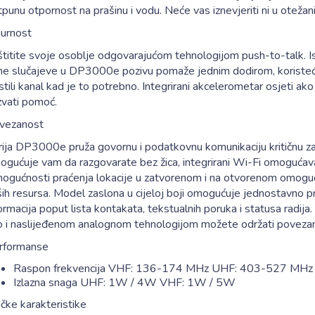
punu otpornost na prašinu i vodu. Neće vas iznevjeriti ni u oteža
gurnost
štitite svoje osoblje odgovarajućom tehnologijom push-to-talk. I
tne slučajeve u DP3000e pozivu pomaže jednim dodirom, koristeći
stili kanal kad je to potrebno. Integrirani akcelerometar osjeti ak
zvati pomoć.
vezanost
rija DP3000e pruža govornu i podatkovnu komunikaciju kritičnu z
gućuje vam da razgovarate bez žica, integrirani Wi-Fi omogućava 
mogućnosti praćenja lokacije u zatvorenom i na otvorenom omoguć
ših resursa. Model zaslona u cijeloj boji omogućuje jednostavno 
ormacija poput lista kontakata, tekstualnih poruka i statusa radij
o i naslijeđenom analognom tehnologijom možete održati povezano
rformanse
Raspon frekvencija VHF: 136-174 MHz UHF: 403-527 MHz
Izlazna snaga UHF: 1W / 4W VHF: 1W / 5W
ičke karakteristike