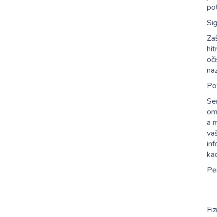
pot
Si
Za
hi
oči
na
Po
Se
omo
a 
va
inf
ka
Pe
Fiz