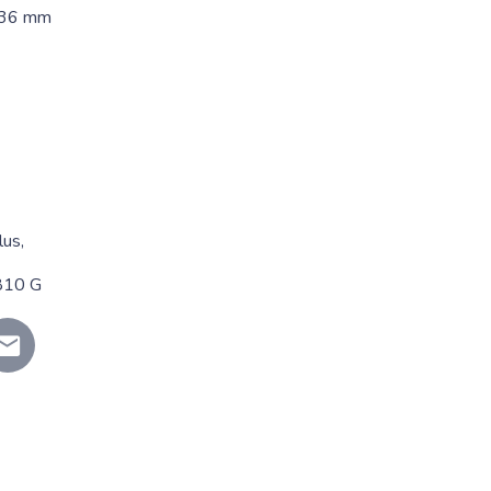
x 36 mm
lus,
 810 G