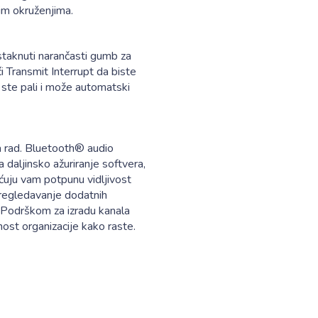
nim okruženjima.
staknuti narančasti gumb za
 Transmit Interrupt da biste
o ste pali i može automatski
a rad. Bluetooth® audio
daljinsko ažuriranje softvera,
uju vam potpunu vidljivost
pregledavanje dodatnih
a. Podrškom za izradu kanala
st organizacije kako raste.