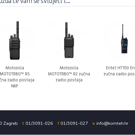
žda će vam se svidjeti i...
Motorola
Motorola
Entel HT700 En
MOTOTRBO™ R5
MOTOTRBO™ R2 ručna
ručna radio pos
čna radio postaja
radio postaja
NKP
00 Zagreb
t
01/3091-026
f
01/3091-027
e
info@komteh.hr