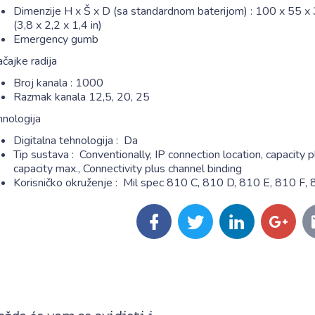
Dimenzije H x Š x D (sa standardnom baterijom) : 100 x 55 
(3,8 x 2,2 x 1,4 in)
Emergency gumb
čajke radija
Broj kanala : 1000
Razmak kanala 12,5, 20, 25
hnologija
Digitalna tehnologija : Da
Tip sustava : Conventionally, IP connection location, capacity p
capacity max., Connectivity plus channel binding
Korisničko okruženje : Mil spec 810 C, 810 D, 810 E, 810 F,