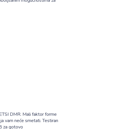
poboljšanim mogućnostima za
 ETSI DMR. Mali faktor forme
ja vam neće smetati. Testiran
68 za gotovo