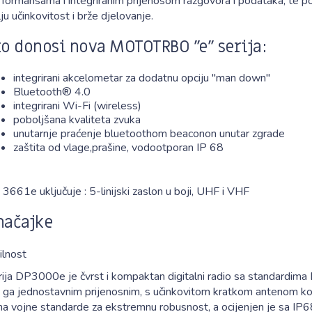
rformansama i integriranim prijenosom razgovora i podataka, te 
ju učinkovitost i brže djelovanje.
to donosi nova MOTOTRBO "e" serija:
integrirani akcelometar za dodatnu opciju "man down"
Bluetooth® 4.0
integrirani Wi-Fi (wireless)
poboljšana kvaliteta zvuka
unutarnje praćenje bluetoothom beaconon unutar zgrade
zaštita od vlage,prašine, vodootporan IP 68
3661e uključuje : 5-linijski zaslon u boji, UHF i VHF
načajke
ilnost
rija DP3000e je čvrst i kompaktan digitalni radio sa standardima
ni ga jednostavnim prijenosnim, s učinkovitom kratkom antenom ko
 na vojne standarde za ekstremnu robusnost, a ocijenjen je sa IP