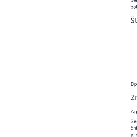
pe
bol
Š
Dp 
Z
Ag
Se
či
je