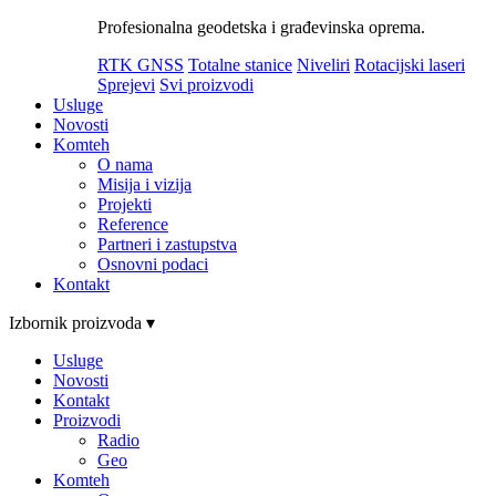
Profesionalna geodetska i građevinska oprema.
RTK GNSS
Totalne stanice
Niveliri
Rotacijski laseri
Sprejevi
Svi proizvodi
Usluge
Novosti
Komteh
O nama
Misija i vizija
Projekti
Reference
Partneri i zastupstva
Osnovni podaci
Kontakt
Izbornik proizvoda ▾
Usluge
Novosti
Kontakt
Proizvodi
Radio
Geo
Komteh