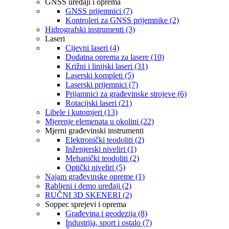
GNSS uređaji i oprema
GNSS prijemnici (7)
Kontroleri za GNSS prijemnike (2)
Hidrografski instrumenti (3)
Laseri
Cijevni laseri (4)
Dodatna oprema za lasere (10)
Križni i linijski laseri (31)
Laserski kompleti (5)
Laserski prijemnici (7)
Prijamnici za građevinske strojeve (6)
Rotacijski laseri (21)
Libele i kutomjeri (13)
Mjerenje elemenata u okolini (22)
Mjerni građevinski instrumenti
Elektronički teodoliti (2)
Inženjerski niveliri (1)
Mehanički teodoliti (2)
Optički niveliri (5)
Najam građevinske opreme (1)
Rabljeni i demo uređaji (2)
RUČNI 3D SKENERI (2)
Soppec sprejevi i oprema
Građevina i geodezija (8)
Industrija, sport i ostalo (7)