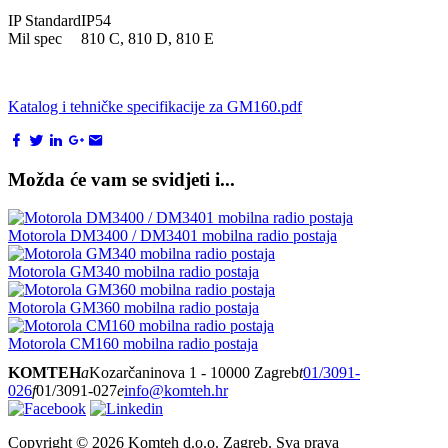
IP Standard
IP54
Mil spec
810 C, 810 D, 810 E
Katalog i tehničke specifikacije za GM160.pdf
Možda će vam se svidjeti i...
Motorola DM3400 / DM3401 mobilna radio postaja
Motorola GM340 mobilna radio postaja
Motorola GM360 mobilna radio postaja
Motorola CM160 mobilna radio postaja
KOMTEH
a
Kozarčaninova 1 - 10000 Zagreb
t
01/3091-
026
f
01/3091-027
e
info@komteh.hr
Copyright ©
2026 Komteh d.o.o. Zagreb. Sva prava