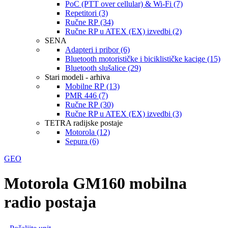
PoC (PTT over cellular) & Wi-Fi (7)
Repetitori (3)
Ručne RP (34)
Ručne RP u ATEX (EX) izvedbi (2)
SENA
Adapteri i pribor (6)
Bluetooth motorističke i biciklističke kacige (15)
Bluetooth slušalice (29)
Stari modeli - arhiva
Mobilne RP (13)
PMR 446 (7)
Ručne RP (30)
Ručne RP u ATEX (EX) izvedbi (3)
TETRA radijske postaje
Motorola (12)
Sepura (6)
GEO
Motorola GM160 mobilna
radio postaja