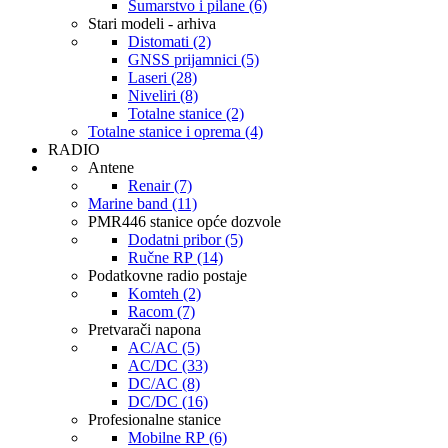
Šumarstvo i pilane (6)
Stari modeli - arhiva
Distomati (2)
GNSS prijamnici (5)
Laseri (28)
Niveliri (8)
Totalne stanice (2)
Totalne stanice i oprema (4)
RADIO
Antene
Renair (7)
Marine band (11)
PMR446 stanice opće dozvole
Dodatni pribor (5)
Ručne RP (14)
Podatkovne radio postaje
Komteh (2)
Racom (7)
Pretvarači napona
AC/AC (5)
AC/DC (33)
DC/AC (8)
DC/DC (16)
Profesionalne stanice
Mobilne RP (6)