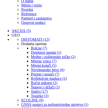
O nama
Misija i vizija
Projekti
Reference
Partneri i zastupstva
Osnovni podaci
AKCIJA (5)
GEO
DISTOMATI (13)
Dodatna oprema
Bolcne (7)
Detektori metala (1)
Međne i poligonske točke (2)
Mjerne vrpce (7)
Mjerni kotači (5)
Nivelmanske letve (6)
Prizme i nosači (7)
Reflektivne markice (2)
Ručni mikseri (2)
Štapovi i držači (2)
Stativi (17)
Trasirke (3)
ECOLINE (9)
GNSS sustavi za poljoprivredne strojeve (1)