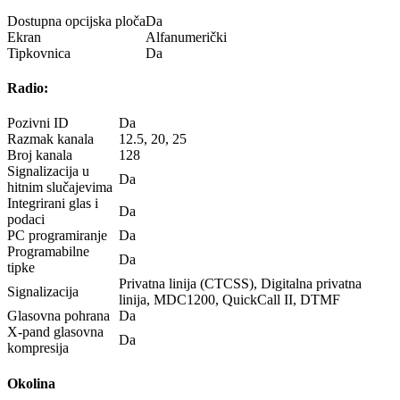
Dostupna opcijska ploča
Da
Ekran
Alfanumerički
Tipkovnica
Da
Radio:
Pozivni ID
Da
Razmak kanala
12.5, 20, 25
Broj kanala
128
Signalizacija u
Da
hitnim slučajevima
Integrirani glas i
Da
podaci
PC programiranje
Da
Programabilne
Da
tipke
Privatna linija (CTCSS), Digitalna privatna
Signalizacija
linija, MDC1200, QuickCall II, DTMF
Glasovna pohrana
Da
X-pand glasovna
Da
kompresija
Okolina