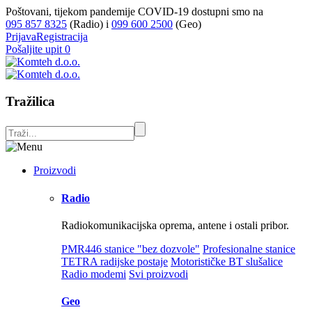
Poštovani, tijekom pandemije COVID-19 dostupni smo na
095 857 8325
(Radio) i
099 600 2500
(Geo)
Prijava
Registracija
Pošaljite upit
0
Tražilica
Proizvodi
Radio
Radiokomunikacijska oprema, antene i ostali pribor.
PMR446 stanice "bez dozvole"
Profesionalne stanice
TETRA radijske postaje
Motorističke BT slušalice
Radio modemi
Svi proizvodi
Geo