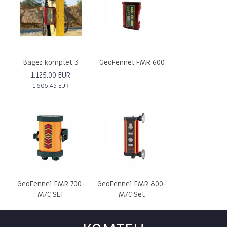
Bager komplet 3
GeoFennel FMR 600
1.125,00 EUR
1.505,45 EUR
GeoFennel FMR 700-
GeoFennel FMR 800-
M/C SET
M/C Set